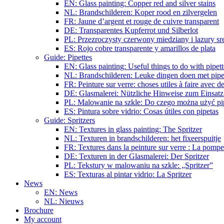
EN: Glass painting: Copper red and silver stains
NL: Brandschilderen: Koper rood en zilvergelen
FR: Jaune d’argent et rouge de cuivre transparent
DE: Transparentes Kupferrot und Silberlot
PL: Przezroczysty czerwony miedziany i lazury s
ES: Rojo cobre transparente y amarillos de plata
Guide: Pipettes
EN: Glass painting: Useful things to do with pipett
NL: Brandschilderen: Leuke dingen doen met pipe
FR: Peinture sur verre: choses utiles à faire avec de
DE: Glasmalerei: Nützliche Hinweise zum Einsatz
PL: Malowanie na szkle: Do czego można użyć pi
ES: Pintura sobre vidrio: Cosas útiles con pipetas
Guide: Spritzers
EN: Textures in glass painting: The Spritzer
NL: Texturen in brandschilderen: het fixeerspuitje
FR: Textures dans la peinture sur verre : La pompe
DE: Texturen in der Glasmalerei: Der Spritzer
PL: Tekstury w malowaniu na szkle: „Spritzer”
ES: Texturas al pintar vidrio: La Spritzer
News
EN: News
NL: Nieuws
Brochure
My account