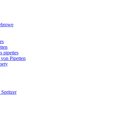
rebrowe
es
tten
s pipettes
 von Pipetten
pety
 Spritzer