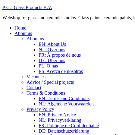
PELI Glass Products B.V.
Webshop for glass and ceramic studios. Glass paints, ceramic paints, lea
Home
About us
About us
EN: About Us
NL: Over ons
FR: À propos de nous
DE: Über uns
PL: O nas
ES: Acerca de nosotros
Vacancies
Advice / Special projects
Contact
Terms & Conditions
EN: Terms and Conditions
NL: Algemene Voorwaarden
Privacy Policy
EN: Privacy Notice
NL: Privacyverklaring
FR: Politique de Confidentialité
DE: Datenschutzerklärung