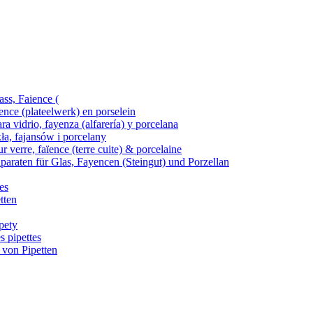
ass, Faience (
ence (plateelwerk) en porselein
ra vidrio, fayenza (alfarería) y porcelana
kła, fajansów i porcelany
 verre, faïence (terre cuite) & porcelaine
araten für Glas, Fayencen (Steingut) und Porzellan
es
tten
pety
s pipettes
 von Pipetten