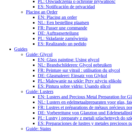
PL: Oświadczenia o ochronie prywatnośc
ES: Notificación de privacidad
Placing an Order
EN: Placing an order
NL: Een bestelling plaatsen
FR: Passer une commande
DE: Auftragserteilung
PL: Składanie zamówienia
ES: Realizando un pedido
Guides
Guide: Glycol
EN: Glass painting: Using glycol
NL: Brandschilderen: Glycol gebruiken
FR: Peinture sur vitrail : utilisation du glycol
DE: Glasmalerei: Einsatz von Glykol
PL: Malowanie na szkle: Przy użyciu glikolu
ES: Pintura sobre vidrio: Usando glicol
Guide: Lusters
EN: Lusters and Precious Metal Preparation for Gl
NL: Lusters en edelmetaalpreparaten voor glas, fai
FR: Lustres et préparations de métaux précieux pour
DE: Vorbereitung von Glanzton und Edelmetallpräp
PL: Lustry i preparaty z metali szlachetnych do sz
ES: Preparaciones de lustres y metales preciosos pa
Guide: Stains