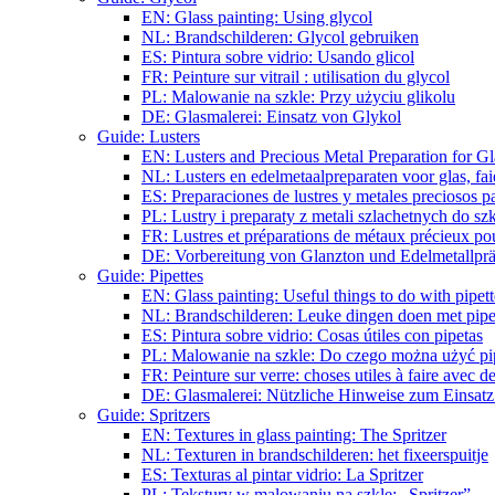
EN: Glass painting: Using glycol
NL: Brandschilderen: Glycol gebruiken
ES: Pintura sobre vidrio: Usando glicol
FR: Peinture sur vitrail : utilisation du glycol
PL: Malowanie na szkle: Przy użyciu glikolu
DE: Glasmalerei: Einsatz von Glykol
Guide: Lusters
EN: Lusters and Precious Metal Preparation for Gl
NL: Lusters en edelmetaalpreparaten voor glas, fai
ES: Preparaciones de lustres y metales preciosos pa
PL: Lustry i preparaty z metali szlachetnych do sz
FR: Lustres et préparations de métaux précieux pour
DE: Vorbereitung von Glanzton und Edelmetallpräp
Guide: Pipettes
EN: Glass painting: Useful things to do with pipett
NL: Brandschilderen: Leuke dingen doen met pipe
ES: Pintura sobre vidrio: Cosas útiles con pipetas
PL: Malowanie na szkle: Do czego można użyć pi
FR: Peinture sur verre: choses utiles à faire avec de
DE: Glasmalerei: Nützliche Hinweise zum Einsatz
Guide: Spritzers
EN: Textures in glass painting: The Spritzer
NL: Texturen in brandschilderen: het fixeerspuitje
ES: Texturas al pintar vidrio: La Spritzer
PL: Tekstury w malowaniu na szkle: „Spritzer”