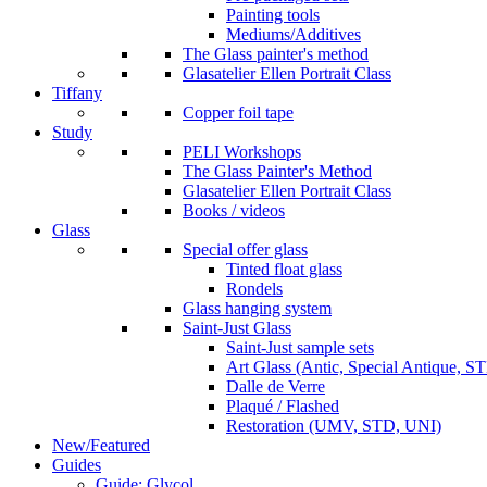
Painting tools
Mediums/Additives
The Glass painter's method
Glasatelier Ellen Portrait Class
Tiffany
Copper foil tape
Study
PELI Workshops
The Glass Painter's Method
Glasatelier Ellen Portrait Class
Books / videos
Glass
Special offer glass
Tinted float glass
Rondels
Glass hanging system
Saint-Just Glass
Saint-Just sample sets
Art Glass (Antic, Special Antique, ST
Dalle de Verre
Plaqué / Flashed
Restoration (UMV, STD, UNI)
New/Featured
Guides
Guide: Glycol