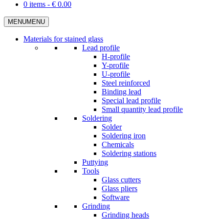
0 items -
€
0.00
MENU
MENU
Materials for stained glass
Lead profile
H-profile
Y-profile
U-profile
Steel reinforced
Binding lead
Special lead profile
Small quantity lead profile
Soldering
Solder
Soldering iron
Chemicals
Soldering stations
Puttying
Tools
Glass cutters
Glass pliers
Software
Grinding
Grinding heads