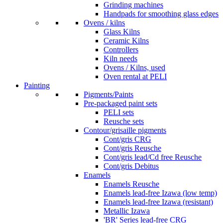
Grinding machines
Handpads for smoothing glass edges
Ovens / kilns
Glass Kilns
Ceramic Kilns
Controllers
Kiln needs
Ovens / Kilns, used
Oven rental at PELI
Painting
Pigments/Paints
Pre-packaged paint sets
PELI sets
Reusche sets
Contour/grisaille pigments
Cont/gris CRG
Cont/gris Reusche
Cont/gris lead/Cd free Reusche
Cont/gris Debitus
Enamels
Enamels Reusche
Enamels lead-free Izawa (low temp)
Enamels lead-free Izawa (resistant)
Metallic Izawa
'BR' Series lead-free CRG