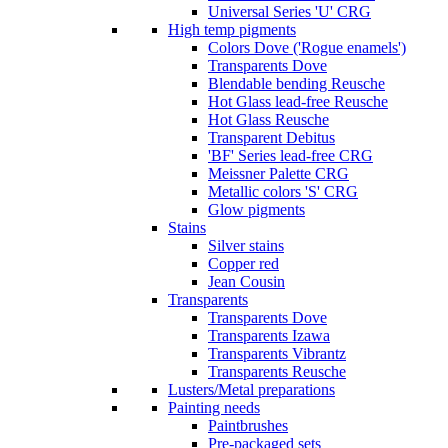
Universal Series 'U' CRG
High temp pigments
Colors Dove ('Rogue enamels')
Transparents Dove
Blendable bending Reusche
Hot Glass lead-free Reusche
Hot Glass Reusche
Transparent Debitus
'BF' Series lead-free CRG
Meissner Palette CRG
Metallic colors 'S' CRG
Glow pigments
Stains
Silver stains
Copper red
Jean Cousin
Transparents
Transparents Dove
Transparents Izawa
Transparents Vibrantz
Transparents Reusche
Lusters/Metal preparations
Painting needs
Paintbrushes
Pre-packaged sets