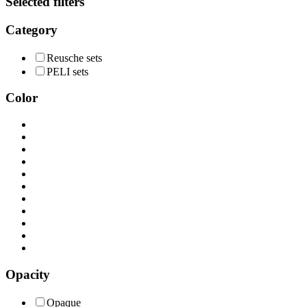
Selected filters
Category
Reusche sets
PELI sets
Color
Opacity
Opaque