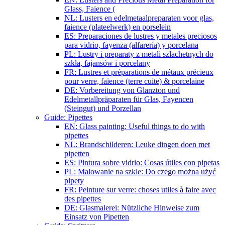
Glass, Faience (
NL: Lusters en edelmetaalpreparaten voor glas,
faience (plateelwerk) en porselein
ES: Preparaciones de lustres y metales preciosos
para vidrio, fayenza (alfarería) y porcelana
PL: Lustry i preparaty z metali szlachetnych do
szkła, fajansów i porcelany
FR: Lustres et préparations de métaux précieux
pour verre, faïence (terre cuite) & porcelaine
DE: Vorbereitung von Glanzton und
Edelmetallpräparaten für Glas, Fayencen
(Steingut) und Porzellan
Guide: Pipettes
EN: Glass painting: Useful things to do with
pipettes
NL: Brandschilderen: Leuke dingen doen met
pipetten
ES: Pintura sobre vidrio: Cosas útiles con pipetas
PL: Malowanie na szkle: Do czego można użyć
pipety
FR: Peinture sur verre: choses utiles à faire avec
des pipettes
DE: Glasmalerei: Nützliche Hinweise zum
Einsatz von Pipetten