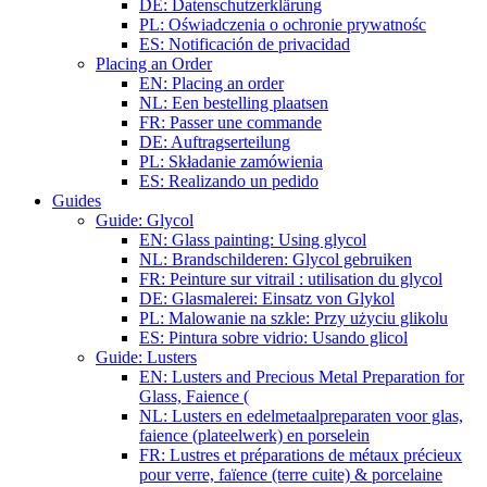
DE: Datenschutzerklärung
PL: Oświadczenia o ochronie prywatnośc
ES: Notificación de privacidad
Placing an Order
EN: Placing an order
NL: Een bestelling plaatsen
FR: Passer une commande
DE: Auftragserteilung
PL: Składanie zamówienia
ES: Realizando un pedido
Guides
Guide: Glycol
EN: Glass painting: Using glycol
NL: Brandschilderen: Glycol gebruiken
FR: Peinture sur vitrail : utilisation du glycol
DE: Glasmalerei: Einsatz von Glykol
PL: Malowanie na szkle: Przy użyciu glikolu
ES: Pintura sobre vidrio: Usando glicol
Guide: Lusters
EN: Lusters and Precious Metal Preparation for
Glass, Faience (
NL: Lusters en edelmetaalpreparaten voor glas,
faience (plateelwerk) en porselein
FR: Lustres et préparations de métaux précieux
pour verre, faïence (terre cuite) & porcelaine