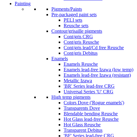
Painting
Pigments/Paints
Pre-packaged paint sets
PELI sets
Reusche sets
Contour/grisaille pigments
Cont/gris CRG
Cont/gris Reusche
Cont/gris lead/Cd free Reusche
Cont/gris Debitus
Enamels
Enamels Reusche
Enamels lead-free Izawa (low temp)
Enamels lead-free Izawa (resistant)
Metallic Izawa
'BR' Series lead-free CRG
Universal Series 'U' CRG
High temp pigments
Colors Dove ('Rogue enamels')
Transparents Dove
Blendable bending Reusche
Hot Glass lead-free Reusche
Hot Glass Reusche
Transparent Debitus
'BF' Series lead-free CRG