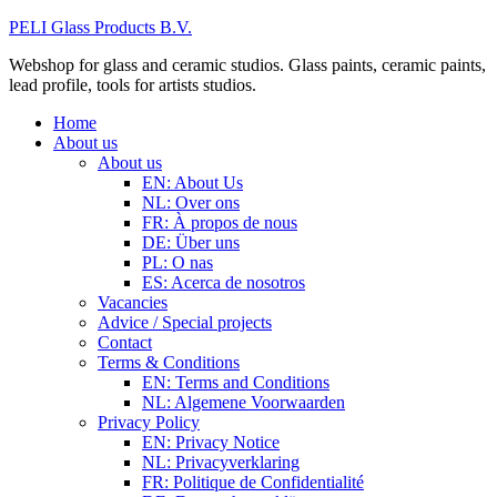
PELI Glass Products B.V.
Webshop for glass and ceramic studios. Glass paints, ceramic paints,
lead profile, tools for artists studios.
Home
About us
About us
EN: About Us
NL: Over ons
FR: À propos de nous
DE: Über uns
PL: O nas
ES: Acerca de nosotros
Vacancies
Advice / Special projects
Contact
Terms & Conditions
EN: Terms and Conditions
NL: Algemene Voorwaarden
Privacy Policy
EN: Privacy Notice
NL: Privacyverklaring
FR: Politique de Confidentialité