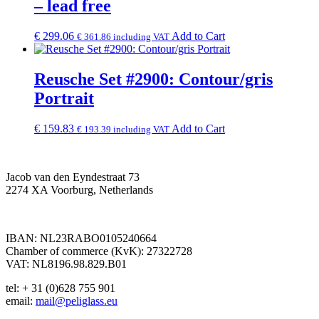
– lead free
€
299.06
Add to Cart
€
361.86
including VAT
Reusche Set #2900: Contour/gris
Portrait
€
159.83
Add to Cart
€
193.39
including VAT
Jacob van den Eyndestraat 73
2274 XA Voorburg, Netherlands
IBAN: NL23RABO0105240664
Chamber of commerce (KvK): 27322728
VAT: NL8196.98.829.B01
tel: + 31 (0)628 755 901
email:
mail@peliglass.eu