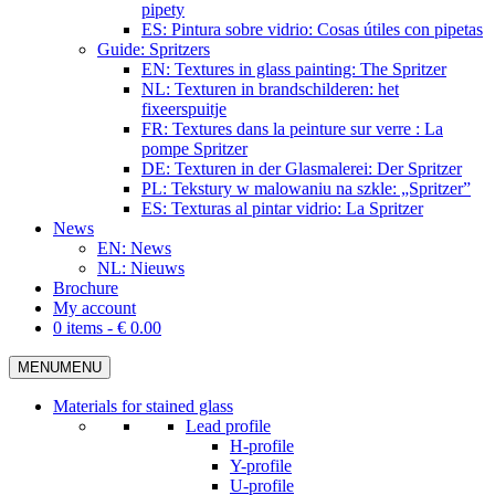
pipety
ES: Pintura sobre vidrio: Cosas útiles con pipetas
Guide: Spritzers
EN: Textures in glass painting: The Spritzer
NL: Texturen in brandschilderen: het
fixeerspuitje
FR: Textures dans la peinture sur verre : La
pompe Spritzer
DE: Texturen in der Glasmalerei: Der Spritzer
PL: Tekstury w malowaniu na szkle: „Spritzer”
ES: Texturas al pintar vidrio: La Spritzer
News
EN: News
NL: Nieuws
Brochure
My account
0 items -
€
0.00
MENU
MENU
Materials for stained glass
Lead profile
H-profile
Y-profile
U-profile