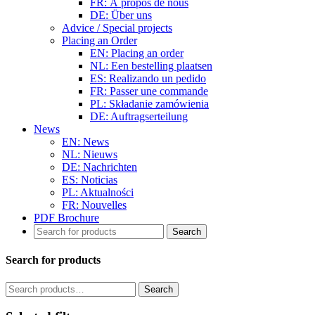
FR: À propos de nous
DE: Über uns
Advice / Special projects
Placing an Order
EN: Placing an order
NL: Een bestelling plaatsen
ES: Realizando un pedido
FR: Passer une commande
PL: Składanie zamówienia
DE: Auftragserteilung
News
EN: News
NL: Nieuws
DE: Nachrichten
ES: Noticias
PL: Aktualności
FR: Nouvelles
PDF Brochure
Search for products
Search
Search
for: