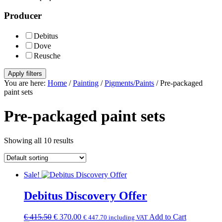
Producer
Debitus
Dove
Reusche
Apply filters
You are here:
Home
/
Painting
/
Pigments/Paints
/
Pre-packaged
paint sets
Pre-packaged paint sets
Showing all 10 results
Sale!
Debitus Discovery Offer
Original
Current
€
415.50
€
370.00
Add to Cart
€
447.70
including VAT