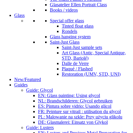
Glasatelier Ellen Portrait Class
Books / videos
Glass
Special offer glass
Tinted float glass
Rondels
Glass hanging system
Saint-Just Glass
Saint-Just sample sets
Art Glass (Antic, Special Antique,
STD, Bariolé)
Dalle de Verre
Plaqué / Flashed
Restoration (UMV, STD, UNI)
New/Featured
Guides
Guide: Glycol
EN: Glass painting: Using glycol
NL: Brandschilderen: Glycol gebruiken
ES: Pintura sobre vidrio: Usando glicol
FR: Peinture sur vitrail : utilisation du glycol
PL: Malowanie na szkle: Przy użyciu glikolu
DE: Glasmalerei: Einsatz von Glykol
Guide: Lusters
EN: Lusters and Precious Metal Preparation for