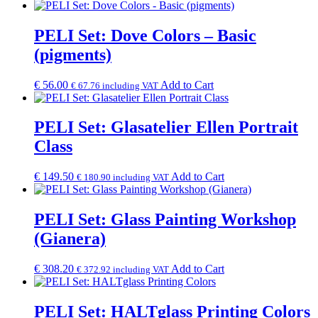
price
price
was:
is:
€ 415.50.
€ 370.00.
PELI Set: Dove Colors – Basic
(pigments)
€
56.00
Add to Cart
€
67.76
including VAT
PELI Set: Glasatelier Ellen Portrait
Class
€
149.50
Add to Cart
€
180.90
including VAT
PELI Set: Glass Painting Workshop
(Gianera)
€
308.20
Add to Cart
€
372.92
including VAT
PELI Set: HALTglass Printing Colors