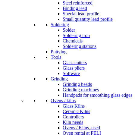
Steel reinforced
Binding lead
Special lead profile
Small quantity lead profile
Soldering
Solder
Soldering iron
Chemicals
Soldering stations
Puttying
Tools
Glass cutters
Glass pliers
Software
Grinding
Grinding heads
Grinding machines
Handpads for smoothing glass edges
Ovens / kilns
Glass Kilns
Ceramic Kilns
Controllers
Kiln needs
Ovens / Kilns, used
Oven rental at PELI