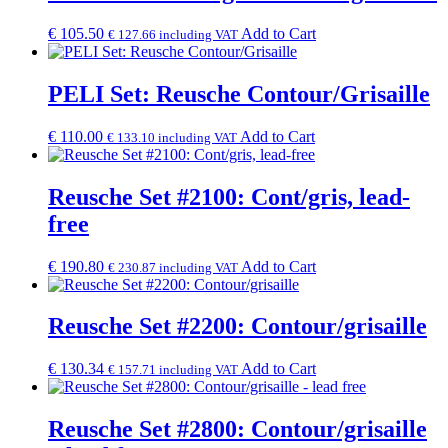
€
105.50
Add to Cart
€
127.66
including VAT
PELI Set: Reusche Contour/Grisaille
€
110.00
Add to Cart
€
133.10
including VAT
Reusche Set #2100: Cont/gris, lead-
free
€
190.80
Add to Cart
€
230.87
including VAT
Reusche Set #2200: Contour/grisaille
€
130.34
Add to Cart
€
157.71
including VAT
Reusche Set #2800: Contour/grisaille