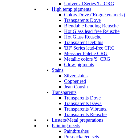
Universal Series 'U' CRG
High temp pigments
Colors Dove ('Rogue enamels')
Transparents Dove
Blendable bending Reusche
Hot Glass lead-free Reusche
Hot Glass Reusche
Transparent Debitus
'BF' Series lead-free CRG
Meissner Palette CRG
Metallic colors 'S' CRG
Glow pigments
Stains
Silver stains
Copper red
Jean Cousin
Transparents
Transparents Dove
Transparents Izawa
Transparents Vibrantz
Transparents Reusche
Lusters/Metal preparations
Painting needs
Paintbrushes
Pre-packaged sets