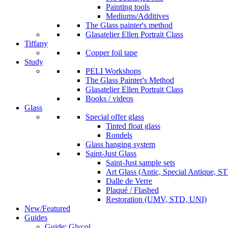
Painting tools
Mediums/Additives
The Glass painter's method
Glasatelier Ellen Portrait Class
Tiffany
Copper foil tape
Study
PELI Workshops
The Glass Painter's Method
Glasatelier Ellen Portrait Class
Books / videos
Glass
Special offer glass
Tinted float glass
Rondels
Glass hanging system
Saint-Just Glass
Saint-Just sample sets
Art Glass (Antic, Special Antique, ST
Dalle de Verre
Plaqué / Flashed
Restoration (UMV, STD, UNI)
New/Featured
Guides
Guide: Glycol