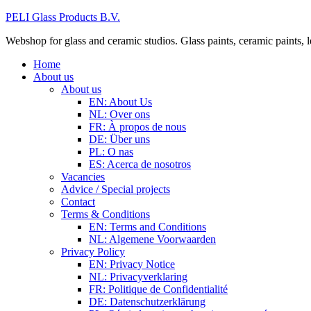
PELI Glass Products B.V.
Webshop for glass and ceramic studios. Glass paints, ceramic paints, lea
Home
About us
About us
EN: About Us
NL: Over ons
FR: À propos de nous
DE: Über uns
PL: O nas
ES: Acerca de nosotros
Vacancies
Advice / Special projects
Contact
Terms & Conditions
EN: Terms and Conditions
NL: Algemene Voorwaarden
Privacy Policy
EN: Privacy Notice
NL: Privacyverklaring
FR: Politique de Confidentialité
DE: Datenschutzerklärung