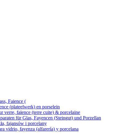
ass, Faience (
ence (plateelwerk) en porselein
 verre, faïence (terre cuite) & porcelaine
araten für Glas, Fayencen (Steingut) und Porzellan
kła, fajansów i porcelany
ra vidrio, fayenza (alfarería) y porcelana