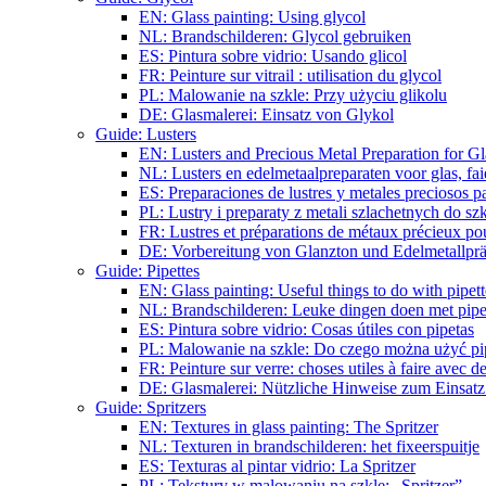
EN: Glass painting: Using glycol
NL: Brandschilderen: Glycol gebruiken
ES: Pintura sobre vidrio: Usando glicol
FR: Peinture sur vitrail : utilisation du glycol
PL: Malowanie na szkle: Przy użyciu glikolu
DE: Glasmalerei: Einsatz von Glykol
Guide: Lusters
EN: Lusters and Precious Metal Preparation for Gl
NL: Lusters en edelmetaalpreparaten voor glas, fai
ES: Preparaciones de lustres y metales preciosos pa
PL: Lustry i preparaty z metali szlachetnych do sz
FR: Lustres et préparations de métaux précieux pour
DE: Vorbereitung von Glanzton und Edelmetallpräp
Guide: Pipettes
EN: Glass painting: Useful things to do with pipett
NL: Brandschilderen: Leuke dingen doen met pipe
ES: Pintura sobre vidrio: Cosas útiles con pipetas
PL: Malowanie na szkle: Do czego można użyć pi
FR: Peinture sur verre: choses utiles à faire avec de
DE: Glasmalerei: Nützliche Hinweise zum Einsatz
Guide: Spritzers
EN: Textures in glass painting: The Spritzer
NL: Texturen in brandschilderen: het fixeerspuitje
ES: Texturas al pintar vidrio: La Spritzer
PL: Tekstury w malowaniu na szkle: „Spritzer”