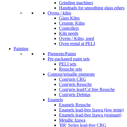
Grinding machines
Handpads for smoothing glass edges
Ovens / kilns
Glass Kilns
Ceramic Kilns
Controllers
Kiln needs
Ovens / Kilns, used
Oven rental at PELI
Painting
Pigments/Paints
Pre-packaged paint sets
PELI sets
Reusche sets
Contour/grisaille pigments
Cont/gris CRG
Cont/gris Reusche
Cont/gris lead/Cd free Reusche
Cont/gris Debitus
Enamels
Enamels Reusche
Enamels lead-free Izawa (low temp)
Enamels lead-free Izawa (resistant)
Metallic Izawa
'BR' Series lead-free CRG