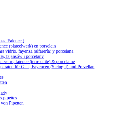
ass, Faience (
ence (plateelwerk) en porselein
ra vidrio, fayenza (alfarería) y porcelana
kła, fajansów i porcelany
 verre, faïence (terre cuite) & porcelaine
araten für Glas, Fayencen (Steingut) und Porzellan
es
tten
pety
s pipettes
 von Pipetten