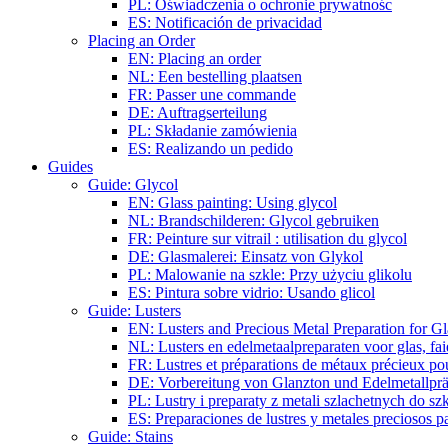
PL: Oświadczenia o ochronie prywatnośc
ES: Notificación de privacidad
Placing an Order
EN: Placing an order
NL: Een bestelling plaatsen
FR: Passer une commande
DE: Auftragserteilung
PL: Składanie zamówienia
ES: Realizando un pedido
Guides
Guide: Glycol
EN: Glass painting: Using glycol
NL: Brandschilderen: Glycol gebruiken
FR: Peinture sur vitrail : utilisation du glycol
DE: Glasmalerei: Einsatz von Glykol
PL: Malowanie na szkle: Przy użyciu glikolu
ES: Pintura sobre vidrio: Usando glicol
Guide: Lusters
EN: Lusters and Precious Metal Preparation for Gl
NL: Lusters en edelmetaalpreparaten voor glas, fai
FR: Lustres et préparations de métaux précieux pour
DE: Vorbereitung von Glanzton und Edelmetallpräp
PL: Lustry i preparaty z metali szlachetnych do sz
ES: Preparaciones de lustres y metales preciosos pa
Guide: Stains