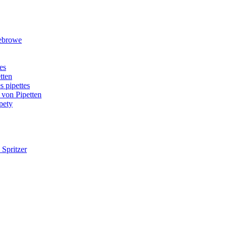
rebrowe
es
tten
s pipettes
 von Pipetten
pety
 Spritzer