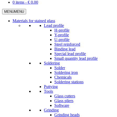
0 items -
€
0.00
MENU
MENU
Materials for stained glass
Lead profile
H-profile
Y-profile
U-profile
Steel reinforced
Binding lead
Special lead profile
Small quantity lead profile
Soldering
Solder
Soldering iron
Chemicals
Soldering stations
Puttying
Tools
Glass cutters
Glass pliers
Software
Grinding
Grinding heads