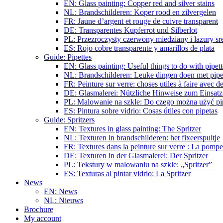
EN: Glass painting: Copper red and silver stains
NL: Brandschilderen: Koper rood en zilvergelen
FR: Jaune d’argent et rouge de cuivre transparent
DE: Transparentes Kupferrot und Silberlot
PL: Przezroczysty czerwony miedziany i lazury s
ES: Rojo cobre transparente y amarillos de plata
Guide: Pipettes
EN: Glass painting: Useful things to do with pipett
NL: Brandschilderen: Leuke dingen doen met pipe
FR: Peinture sur verre: choses utiles à faire avec de
DE: Glasmalerei: Nützliche Hinweise zum Einsatz
PL: Malowanie na szkle: Do czego można użyć pi
ES: Pintura sobre vidrio: Cosas útiles con pipetas
Guide: Spritzers
EN: Textures in glass painting: The Spritzer
NL: Texturen in brandschilderen: het fixeerspuitje
FR: Textures dans la peinture sur verre : La pompe
DE: Texturen in der Glasmalerei: Der Spritzer
PL: Tekstury w malowaniu na szkle: „Spritzer”
ES: Texturas al pintar vidrio: La Spritzer
News
EN: News
NL: Nieuws
Brochure
My account