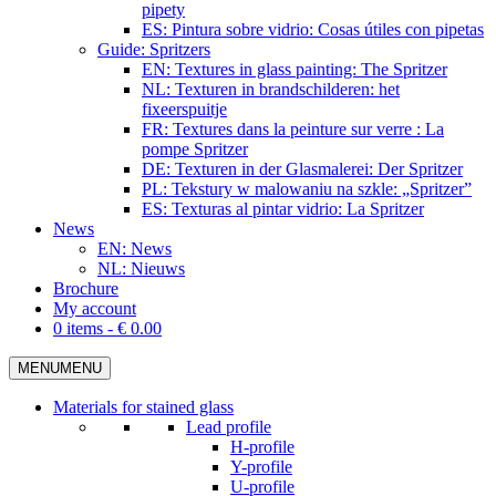
pipety
ES: Pintura sobre vidrio: Cosas útiles con pipetas
Guide: Spritzers
EN: Textures in glass painting: The Spritzer
NL: Texturen in brandschilderen: het
fixeerspuitje
FR: Textures dans la peinture sur verre : La
pompe Spritzer
DE: Texturen in der Glasmalerei: Der Spritzer
PL: Tekstury w malowaniu na szkle: „Spritzer”
ES: Texturas al pintar vidrio: La Spritzer
News
EN: News
NL: Nieuws
Brochure
My account
0 items -
€
0.00
MENU
MENU
Materials for stained glass
Lead profile
H-profile
Y-profile
U-profile