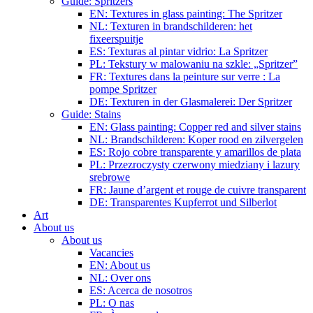
Guide: Spritzers
EN: Textures in glass painting: The Spritzer
NL: Texturen in brandschilderen: het
fixeerspuitje
ES: Texturas al pintar vidrio: La Spritzer
PL: Tekstury w malowaniu na szkle: „Spritzer”
FR: Textures dans la peinture sur verre : La
pompe Spritzer
DE: Texturen in der Glasmalerei: Der Spritzer
Guide: Stains
EN: Glass painting: Copper red and silver stains
NL: Brandschilderen: Koper rood en zilvergelen
ES: Rojo cobre transparente y amarillos de plata
PL: Przezroczysty czerwony miedziany i lazury
srebrowe
FR: Jaune d’argent et rouge de cuivre transparent
DE: Transparentes Kupferrot und Silberlot
Art
About us
About us
Vacancies
EN: About us
NL: Over ons
ES: Acerca de nosotros
PL: O nas