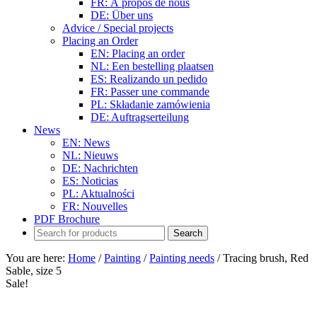
FR: À propos de nous
DE: Über uns
Advice / Special projects
Placing an Order
EN: Placing an order
NL: Een bestelling plaatsen
ES: Realizando un pedido
FR: Passer une commande
PL: Składanie zamówienia
DE: Auftragserteilung
News
EN: News
NL: Nieuws
DE: Nachrichten
ES: Noticias
PL: Aktualności
FR: Nouvelles
PDF Brochure
You are here:
Home
/
Painting
/
Painting needs
/
Tracing brush, Red
Sable, size 5
Sale!