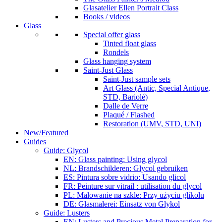
Glasatelier Ellen Portrait Class
Books / videos
Glass
Special offer glass
Tinted float glass
Rondels
Glass hanging system
Saint-Just Glass
Saint-Just sample sets
Art Glass (Antic, Special Antique,
STD, Bariolé)
Dalle de Verre
Plaqué / Flashed
Restoration (UMV, STD, UNI)
New/Featured
Guides
Guide: Glycol
EN: Glass painting: Using glycol
NL: Brandschilderen: Glycol gebruiken
ES: Pintura sobre vidrio: Usando glicol
FR: Peinture sur vitrail : utilisation du glycol
PL: Malowanie na szkle: Przy użyciu glikolu
DE: Glasmalerei: Einsatz von Glykol
Guide: Lusters
EN: Lusters and Precious Metal Preparation for