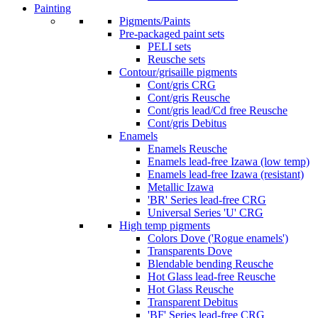
Painting
Pigments/Paints
Pre-packaged paint sets
PELI sets
Reusche sets
Contour/grisaille pigments
Cont/gris CRG
Cont/gris Reusche
Cont/gris lead/Cd free Reusche
Cont/gris Debitus
Enamels
Enamels Reusche
Enamels lead-free Izawa (low temp)
Enamels lead-free Izawa (resistant)
Metallic Izawa
'BR' Series lead-free CRG
Universal Series 'U' CRG
High temp pigments
Colors Dove ('Rogue enamels')
Transparents Dove
Blendable bending Reusche
Hot Glass lead-free Reusche
Hot Glass Reusche
Transparent Debitus
'BF' Series lead-free CRG