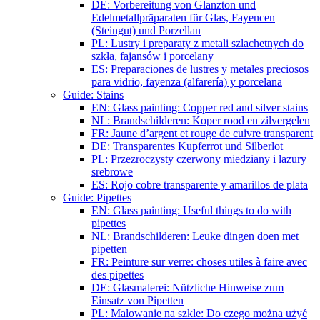
DE: Vorbereitung von Glanzton und
Edelmetallpräparaten für Glas, Fayencen
(Steingut) und Porzellan
PL: Lustry i preparaty z metali szlachetnych do
szkła, fajansów i porcelany
ES: Preparaciones de lustres y metales preciosos
para vidrio, fayenza (alfarería) y porcelana
Guide: Stains
EN: Glass painting: Copper red and silver stains
NL: Brandschilderen: Koper rood en zilvergelen
FR: Jaune d’argent et rouge de cuivre transparent
DE: Transparentes Kupferrot und Silberlot
PL: Przezroczysty czerwony miedziany i lazury
srebrowe
ES: Rojo cobre transparente y amarillos de plata
Guide: Pipettes
EN: Glass painting: Useful things to do with
pipettes
NL: Brandschilderen: Leuke dingen doen met
pipetten
FR: Peinture sur verre: choses utiles à faire avec
des pipettes
DE: Glasmalerei: Nützliche Hinweise zum
Einsatz von Pipetten
PL: Malowanie na szkle: Do czego można użyć