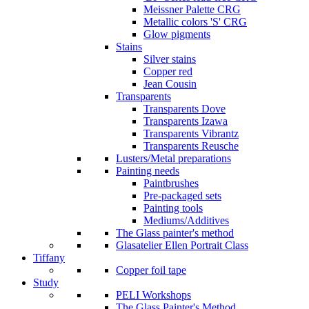
Meissner Palette CRG
Metallic colors 'S' CRG
Glow pigments
Stains
Silver stains
Copper red
Jean Cousin
Transparents
Transparents Dove
Transparents Izawa
Transparents Vibrantz
Transparents Reusche
Lusters/Metal preparations
Painting needs
Paintbrushes
Pre-packaged sets
Painting tools
Mediums/Additives
The Glass painter's method
Glasatelier Ellen Portrait Class
Tiffany
Copper foil tape
Study
PELI Workshops
The Glass Painter's Method