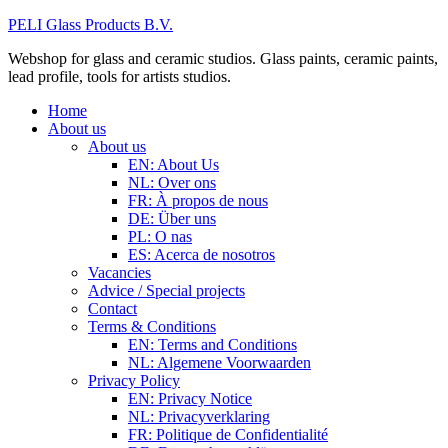
PELI Glass Products B.V.
Webshop for glass and ceramic studios. Glass paints, ceramic paints,
lead profile, tools for artists studios.
Home
About us
About us
EN: About Us
NL: Over ons
FR: À propos de nous
DE: Über uns
PL: O nas
ES: Acerca de nosotros
Vacancies
Advice / Special projects
Contact
Terms & Conditions
EN: Terms and Conditions
NL: Algemene Voorwaarden
Privacy Policy
EN: Privacy Notice
NL: Privacyverklaring
FR: Politique de Confidentialité