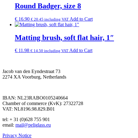
Round Badger, size 8
€
16.90
Add to Cart
€
20.45
including VAT
Matting brush, soft flat hair, 1″
€
11.98
Add to Cart
€
14.50
including VAT
Jacob van den Eyndestraat 73
2274 XA Voorburg, Netherlands
IBAN: NL23RABO0105240664
Chamber of commerce (KvK): 27322728
VAT: NL8196.98.829.B01
tel: + 31 (0)628 755 901
email:
mail@peliglass.eu
Privacy Notice