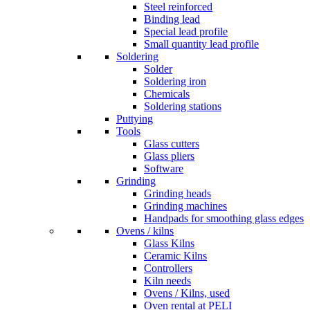
Steel reinforced
Binding lead
Special lead profile
Small quantity lead profile
Soldering
Solder
Soldering iron
Chemicals
Soldering stations
Puttying
Tools
Glass cutters
Glass pliers
Software
Grinding
Grinding heads
Grinding machines
Handpads for smoothing glass edges
Ovens / kilns
Glass Kilns
Ceramic Kilns
Controllers
Kiln needs
Ovens / Kilns, used
Oven rental at PELI