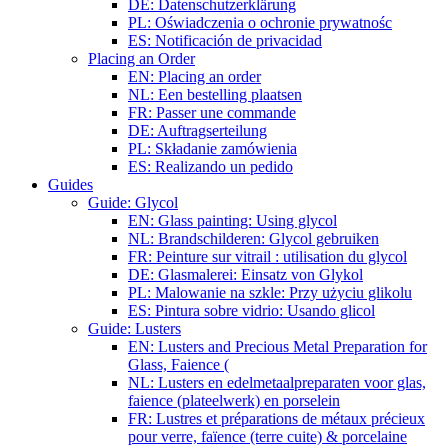
DE: Datenschutzerklärung
PL: Oświadczenia o ochronie prywatnośc
ES: Notificación de privacidad
Placing an Order
EN: Placing an order
NL: Een bestelling plaatsen
FR: Passer une commande
DE: Auftragserteilung
PL: Składanie zamówienia
ES: Realizando un pedido
Guides
Guide: Glycol
EN: Glass painting: Using glycol
NL: Brandschilderen: Glycol gebruiken
FR: Peinture sur vitrail : utilisation du glycol
DE: Glasmalerei: Einsatz von Glykol
PL: Malowanie na szkle: Przy użyciu glikolu
ES: Pintura sobre vidrio: Usando glicol
Guide: Lusters
EN: Lusters and Precious Metal Preparation for
Glass, Faience (
NL: Lusters en edelmetaalpreparaten voor glas,
faience (plateelwerk) en porselein
FR: Lustres et préparations de métaux précieux
pour verre, faïence (terre cuite) & porcelaine