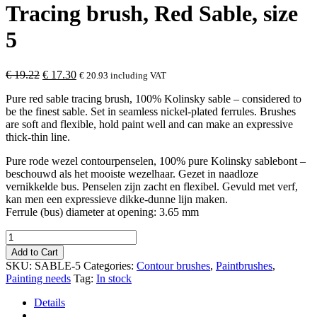
Tracing brush, Red Sable, size
5
Original
Current
€
19.22
€
17.30
€
20.93
including VAT
price
price
Pure red sable tracing brush, 100% Kolinsky sable – considered to
was:
is:
be the finest sable. Set in seamless nickel-plated ferrules. Brushes
€ 19.22.
€ 17.30.
are soft and flexible, hold paint well and can make an expressive
thick-thin line.
Pure rode wezel contourpenselen, 100% pure Kolinsky sablebont –
beschouwd als het mooiste wezelhaar. Gezet in naadloze
vernikkelde bus. Penselen zijn zacht en flexibel. Gevuld met verf,
kan men een expressieve dikke-dunne lijn maken.
Ferrule (bus) diameter at opening: 3.65 mm
Tracing
brush,
Add to Cart
Red
SKU:
SABLE-5
Categories:
Contour brushes
,
Paintbrushes
,
Sable,
Painting needs
Tag:
In stock
size
5
Details
quantity