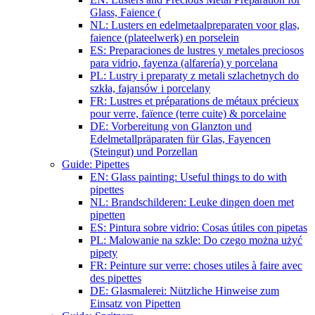
Glass, Faience (
NL: Lusters en edelmetaalpreparaten voor glas,
faience (plateelwerk) en porselein
ES: Preparaciones de lustres y metales preciosos
para vidrio, fayenza (alfarería) y porcelana
PL: Lustry i preparaty z metali szlachetnych do
szkła, fajansów i porcelany
FR: Lustres et préparations de métaux précieux
pour verre, faïence (terre cuite) & porcelaine
DE: Vorbereitung von Glanzton und
Edelmetallpräparaten für Glas, Fayencen
(Steingut) und Porzellan
Guide: Pipettes
EN: Glass painting: Useful things to do with
pipettes
NL: Brandschilderen: Leuke dingen doen met
pipetten
ES: Pintura sobre vidrio: Cosas útiles con pipetas
PL: Malowanie na szkle: Do czego można użyć
pipety
FR: Peinture sur verre: choses utiles à faire avec
des pipettes
DE: Glasmalerei: Nützliche Hinweise zum
Einsatz von Pipetten