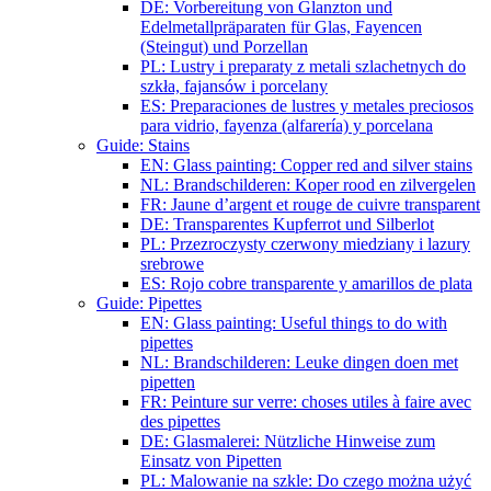
DE: Vorbereitung von Glanzton und
Edelmetallpräparaten für Glas, Fayencen
(Steingut) und Porzellan
PL: Lustry i preparaty z metali szlachetnych do
szkła, fajansów i porcelany
ES: Preparaciones de lustres y metales preciosos
para vidrio, fayenza (alfarería) y porcelana
Guide: Stains
EN: Glass painting: Copper red and silver stains
NL: Brandschilderen: Koper rood en zilvergelen
FR: Jaune d’argent et rouge de cuivre transparent
DE: Transparentes Kupferrot und Silberlot
PL: Przezroczysty czerwony miedziany i lazury
srebrowe
ES: Rojo cobre transparente y amarillos de plata
Guide: Pipettes
EN: Glass painting: Useful things to do with
pipettes
NL: Brandschilderen: Leuke dingen doen met
pipetten
FR: Peinture sur verre: choses utiles à faire avec
des pipettes
DE: Glasmalerei: Nützliche Hinweise zum
Einsatz von Pipetten
PL: Malowanie na szkle: Do czego można użyć