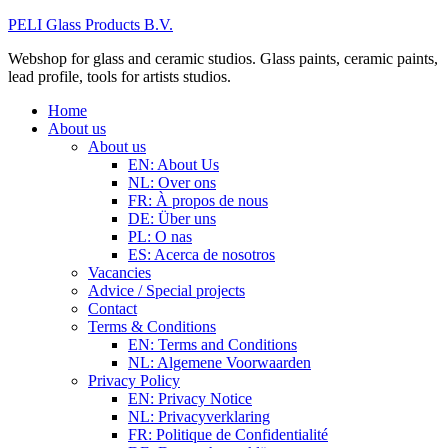
PELI Glass Products B.V.
Webshop for glass and ceramic studios. Glass paints, ceramic paints,
lead profile, tools for artists studios.
Home
About us
About us
EN: About Us
NL: Over ons
FR: À propos de nous
DE: Über uns
PL: O nas
ES: Acerca de nosotros
Vacancies
Advice / Special projects
Contact
Terms & Conditions
EN: Terms and Conditions
NL: Algemene Voorwaarden
Privacy Policy
EN: Privacy Notice
NL: Privacyverklaring
FR: Politique de Confidentialité