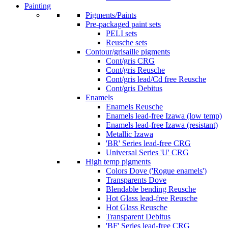
Painting
Pigments/Paints
Pre-packaged paint sets
PELI sets
Reusche sets
Contour/grisaille pigments
Cont/gris CRG
Cont/gris Reusche
Cont/gris lead/Cd free Reusche
Cont/gris Debitus
Enamels
Enamels Reusche
Enamels lead-free Izawa (low temp)
Enamels lead-free Izawa (resistant)
Metallic Izawa
'BR' Series lead-free CRG
Universal Series 'U' CRG
High temp pigments
Colors Dove ('Rogue enamels')
Transparents Dove
Blendable bending Reusche
Hot Glass lead-free Reusche
Hot Glass Reusche
Transparent Debitus
'BF' Series lead-free CRG