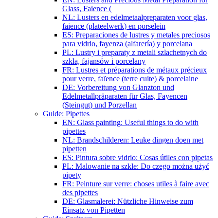
Glass, Faience (
NL: Lusters en edelmetaalpreparaten voor glas,
faience (plateelwerk) en porselein
ES: Preparaciones de lustres y metales preciosos
para vidrio, fayenza (alfarería) y porcelana
PL: Lustry i preparaty z metali szlachetnych do
szkła, fajansów i porcelany
FR: Lustres et préparations de métaux précieux
pour verre, faïence (terre cuite) & porcelaine
DE: Vorbereitung von Glanzton und
Edelmetallpräparaten für Glas, Fayencen
(Steingut) und Porzellan
Guide: Pipettes
EN: Glass painting: Useful things to do with
pipettes
NL: Brandschilderen: Leuke dingen doen met
pipetten
ES: Pintura sobre vidrio: Cosas útiles con pipetas
PL: Malowanie na szkle: Do czego można użyć
pipety
FR: Peinture sur verre: choses utiles à faire avec
des pipettes
DE: Glasmalerei: Nützliche Hinweise zum
Einsatz von Pipetten