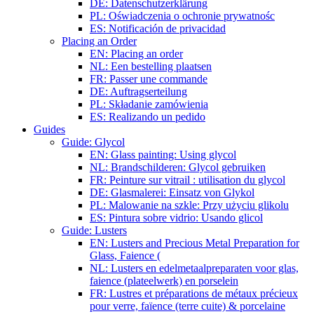
DE: Datenschutzerklärung
PL: Oświadczenia o ochronie prywatnośc
ES: Notificación de privacidad
Placing an Order
EN: Placing an order
NL: Een bestelling plaatsen
FR: Passer une commande
DE: Auftragserteilung
PL: Składanie zamówienia
ES: Realizando un pedido
Guides
Guide: Glycol
EN: Glass painting: Using glycol
NL: Brandschilderen: Glycol gebruiken
FR: Peinture sur vitrail : utilisation du glycol
DE: Glasmalerei: Einsatz von Glykol
PL: Malowanie na szkle: Przy użyciu glikolu
ES: Pintura sobre vidrio: Usando glicol
Guide: Lusters
EN: Lusters and Precious Metal Preparation for
Glass, Faience (
NL: Lusters en edelmetaalpreparaten voor glas,
faience (plateelwerk) en porselein
FR: Lustres et préparations de métaux précieux
pour verre, faïence (terre cuite) & porcelaine