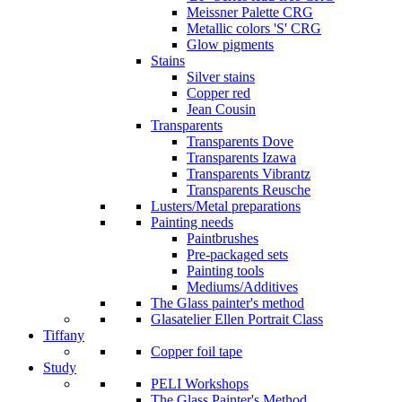
Meissner Palette CRG
Metallic colors 'S' CRG
Glow pigments
Stains
Silver stains
Copper red
Jean Cousin
Transparents
Transparents Dove
Transparents Izawa
Transparents Vibrantz
Transparents Reusche
Lusters/Metal preparations
Painting needs
Paintbrushes
Pre-packaged sets
Painting tools
Mediums/Additives
The Glass painter's method
Glasatelier Ellen Portrait Class
Tiffany
Copper foil tape
Study
PELI Workshops
The Glass Painter's Method