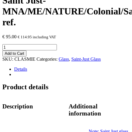
Saint Just-
MNA/ME/NATURE/Colonial/Sati
ref.
€
95.00
€
114.95
including VAT
Saint
Just-
Add to Cart
MNA/ME/NATURE/Colonial/Satin/Cast/Rolled,90
SKU:
CLASMIE
Categories:
Glass
,
Saint-Just Glass
ref.
quantity
Details
Product details
Description
Additional
information
Note: Saint Just glass