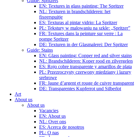
Guide: Spritzers
EN: Textures in glass painting: The Spritzer
NL: Texturen in brandschilderen: het
fixeerspuitje
ES: Texturas al pintar vidrio: La Spritzer
PL: Tekstury w malowaniu na szkle: „Spritzer”
FR: Textures dans la peinture sur verre : La
pompe Spritzer
DE: Texturen in der Glasmalerei: Der Spritzer
Guide: Stains
EN: Glass painting: Copper red and silver stains
NL: Brandschilderen: Koper rood en zilvergelen
ES: Rojo cobre transparente y amarillos de plata
PL: Przezroczysty czerwony miedziany i lazury
srebrowe
FR: Jaune d’argent et rouge de cuivre transparent
DE: Transparentes Kupferrot und Silberlot
Art
About us
About us
Vacancies
EN: About us
NL: Over ons
ES: Acerca de nosotros
PL: O nas