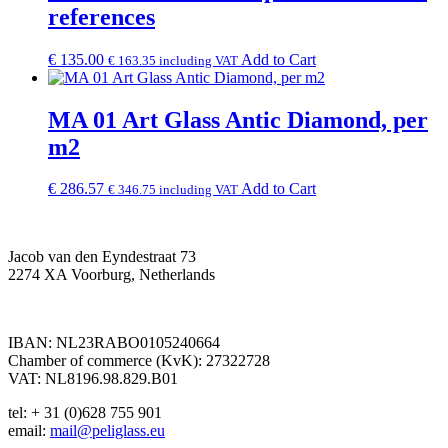
references
€
135.00
Add to Cart
€
163.35
including VAT
MA 01 Art Glass Antic Diamond, per
m2
€
286.57
Add to Cart
€
346.75
including VAT
Jacob van den Eyndestraat 73
2274 XA Voorburg, Netherlands
IBAN: NL23RABO0105240664
Chamber of commerce (KvK): 27322728
VAT: NL8196.98.829.B01
tel: + 31 (0)628 755 901
email:
mail@peliglass.eu