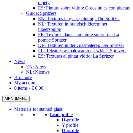
pipety
ES: Pintura sobre vidrio: Cosas útiles con pipetas
Guide: Spritzers
EN: Textures in glass painting: The Spritzer
NL: Texturen in brandschilderen: het
fixeerspuitje
FR: Textures dans la peinture sur verre : La
pompe Spritzer
DE: Texturen in der Glasmalerei: Der Spritzer
PL: Tekstury w malowaniu na szkle: „Spritzer”
ES: Texturas al pintar vidrio: La Spritzer
News
EN: News
NL: Nieuws
Brochure
My account
0 items -
€
0.00
MENU
MENU
Materials for stained glass
Lead profile
H-profile
Y-profile
U-profile