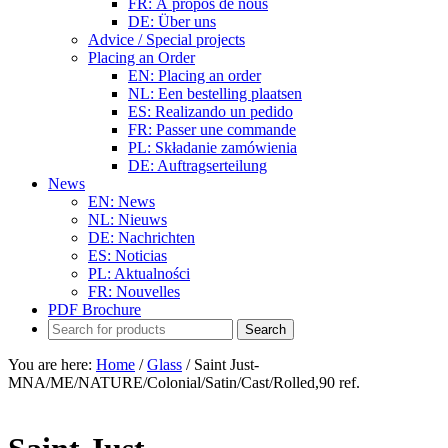
FR: À propos de nous
DE: Über uns
Advice / Special projects
Placing an Order
EN: Placing an order
NL: Een bestelling plaatsen
ES: Realizando un pedido
FR: Passer une commande
PL: Składanie zamówienia
DE: Auftragserteilung
News
EN: News
NL: Nieuws
DE: Nachrichten
ES: Noticias
PL: Aktualności
FR: Nouvelles
PDF Brochure
You are here:
Home
/
Glass
/
Saint Just-
MNA/ME/NATURE/Colonial/Satin/Cast/Rolled,90 ref.