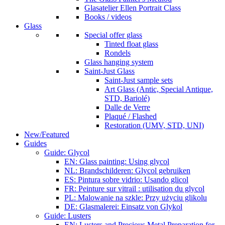
Glasatelier Ellen Portrait Class
Books / videos
Glass
Special offer glass
Tinted float glass
Rondels
Glass hanging system
Saint-Just Glass
Saint-Just sample sets
Art Glass (Antic, Special Antique,
STD, Bariolé)
Dalle de Verre
Plaqué / Flashed
Restoration (UMV, STD, UNI)
New/Featured
Guides
Guide: Glycol
EN: Glass painting: Using glycol
NL: Brandschilderen: Glycol gebruiken
ES: Pintura sobre vidrio: Usando glicol
FR: Peinture sur vitrail : utilisation du glycol
PL: Malowanie na szkle: Przy użyciu glikolu
DE: Glasmalerei: Einsatz von Glykol
Guide: Lusters
EN: Lusters and Precious Metal Preparation for