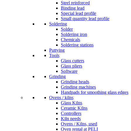
Steel reinforced
Binding lead
Special lead profile
Small quantity lead profile
Soldering
Solder
Soldering iron
Chemicals
Soldering stations
Puttying
Tools
Glass cutters
Glass pliers
Software
Grinding
Grinding heads
Grinding machines
Handpads for smoothing glass edges
Ovens / kilns
Glass Kilns
Ceramic Kilns
Controllers
Kiln needs
Ovens / Kilns, used
Oven rental at PELI