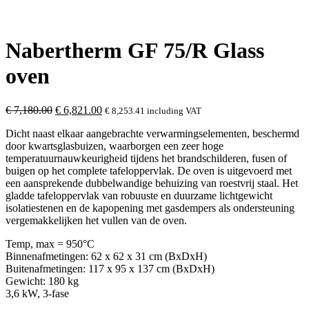
Nabertherm GF 75/R Glass
oven
Original
Current
€
7,180.00
€
6,821.00
€
8,253.41
including VAT
price
price
Dicht naast elkaar aangebrachte verwarmingselementen, beschermd
was:
is:
door kwartsglasbuizen, waarborgen een zeer hoge
€ 7,180.00.
€ 6,821.00.
temperatuurnauwkeurigheid tijdens het brandschilderen, fusen of
buigen op het complete tafeloppervlak. De oven is uitgevoerd met
een aansprekende dubbelwandige behuizing van roestvrij staal. Het
gladde tafeloppervlak van robuuste en duurzame lichtgewicht
isolatiestenen en de kapopening met gasdempers als ondersteuning
vergemakkelijken het vullen van de oven.
Temp, max = 950°C
Binnenafmetingen: 62 x 62 x 31 cm (BxDxH)
Buitenafmetingen: 117 x 95 x 137 cm (BxDxH)
Gewicht: 180 kg
3,6 kW, 3-fase