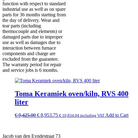
function with respect to standard
industrial use as well as on spare
parts for 36 months starting from
the day of delivery. Wear and
tear parts (including
thermocouple and elements) or
damaged parts due to improper
use as well as damages due to
interaction between furnace
components and charge are
excluded from the guarantee.
The warranty period for repair
and service jobs is 6 months.
Toma Keramiek oven/kiln, RVS 400
liter
Original
Current
€
9,425.00
€
8,953.75
Add to Cart
€
10,834.04
including VAT
price
price
was:
is:
€ 9,425.00.
€ 8,953.75.
Jacob van den Eyndestraat 73