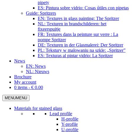
pipety
ES: Pintura sobre vidrio: Cosas útiles con pipetas
Guide: Spritzers
EN: Textures in glass painting: The Spritzer
NL: Texturen in brandschilderen: het
fixeerspuitje
FR: Textures dans la peinture sur verre : La
pompe Spritzer
DE: Texturen in der Glasmalerei: Der Spritzer
PL: Tekstury w malowaniu na szkle: „Spritzer”
ES: Texturas al pintar vidrio: La Spritzer
News
EN: News
NL: Nieuws
Brochure
My account
0 items -
€
0.00
MENU
MENU
Materials for stained glass
Lead profile
H-profile
Y-profile
U-profile