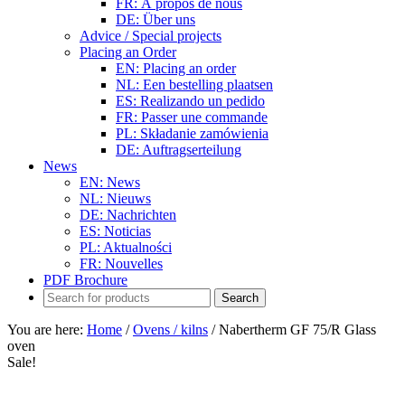
FR: À propos de nous
DE: Über uns
Advice / Special projects
Placing an Order
EN: Placing an order
NL: Een bestelling plaatsen
ES: Realizando un pedido
FR: Passer une commande
PL: Składanie zamówienia
DE: Auftragserteilung
News
EN: News
NL: Nieuws
DE: Nachrichten
ES: Noticias
PL: Aktualności
FR: Nouvelles
PDF Brochure
You are here:
Home
/
Ovens / kilns
/
Nabertherm GF 75/R Glass
oven
Sale!