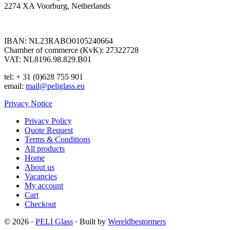
2274 XA Voorburg, Netherlands
IBAN: NL23RABO0105240664
Chamber of commerce (KvK): 27322728
VAT: NL8196.98.829.B01
tel: + 31 (0)628 755 901
email:
mail@peliglass.eu
Privacy Notice
Privacy Policy
Quote Request
Terms & Conditions
All products
Home
About us
Vacancies
My account
Cart
Checkout
© 2026 ·
PELI Glass
· Built by
Wereldbestormers