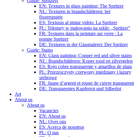
Guide: Spritzers
EN: Textures in glass painting: The Spritzer
NL: Texturen in brandschilderen: het
fixeerspuitje
ES: Texturas al pintar vidrio: La Spritzer
PL: Tekstury w malowaniu na szkle: „Spritzer”
FR: Textures dans la peinture sur verre : La
pompe Spritzer
DE: Texturen in der Glasmalerei: Der Spritzer
Guide: Stains
EN: Glass painting: Copper red and silver stains
NL: Brandschilderen: Koper rood en zilvergelen
ES: Rojo cobre transparente y amarillos de plata
PL: Przezroczysty czerwony miedziany i lazury
srebrowe
FR: Jaune d’argent et rouge de cuivre transparent
DE: Transparentes Kupferrot und Silberlot
Art
About us
About us
Vacancies
EN: About us
NL: Over ons
ES: Acerca de nosotros
PL: O nas