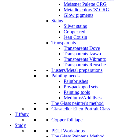
Meissner Palette CRG
Metallic colors 'S' CRG
Glow pigments
Stains
Silver stains
Copper red
Jean Cousin
Transparents
Transparents Dove
Transparents Izawa
Transparents Vibrantz
Transparents Reusche
Lusters/Metal preparations
Painting needs
Paintbrushes
Pre-packaged sets
Painting tools
Mediums/Additives
The Glass painter's method
Glasatelier Ellen Portrait Class
Tiffany
Copper foil tape
Study
PELI Workshops
The Glass Painter's Method