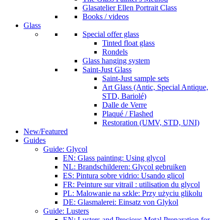
Glasatelier Ellen Portrait Class
Books / videos
Glass
Special offer glass
Tinted float glass
Rondels
Glass hanging system
Saint-Just Glass
Saint-Just sample sets
Art Glass (Antic, Special Antique,
STD, Bariolé)
Dalle de Verre
Plaqué / Flashed
Restoration (UMV, STD, UNI)
New/Featured
Guides
Guide: Glycol
EN: Glass painting: Using glycol
NL: Brandschilderen: Glycol gebruiken
ES: Pintura sobre vidrio: Usando glicol
FR: Peinture sur vitrail : utilisation du glycol
PL: Malowanie na szkle: Przy użyciu glikolu
DE: Glasmalerei: Einsatz von Glykol
Guide: Lusters
EN: Lusters and Precious Metal Preparation for