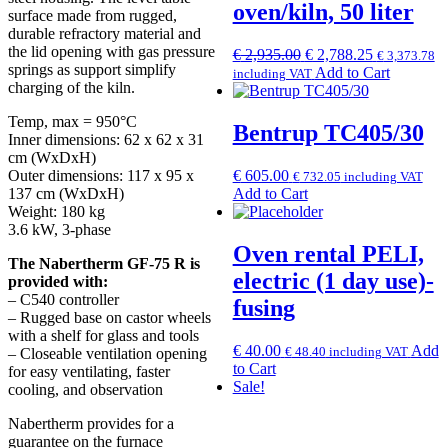
oven/kiln, 50 liter
surface made from rugged,
durable refractory material and
the lid opening with gas pressure
Original
Current
€
2,935.00
€
2,788.25
€
3,373.78
springs as support simplify
price
price
Add to Cart
including VAT
charging of the kiln.
was:
is:
€ 2,935.00.
€ 2,788.25.
Temp, max = 950°C
Bentrup TC405/30
Inner dimensions: 62 x 62 x 31
cm (WxDxH)
€
605.00
Outer dimensions: 117 x 95 x
€
732.05
including VAT
Add to Cart
137 cm (WxDxH)
Weight: 180 kg
3.6 kW, 3-phase
Oven rental PELI,
The Nabertherm GF-75 R is
electric (1 day use)-
provided with:
– C540 controller
fusing
– Rugged base on castor wheels
with a shelf for glass and tools
€
40.00
Add
€
48.40
including VAT
– Closeable ventilation opening
to Cart
for easy ventilating, faster
Sale!
cooling, and observation
Nabertherm provides for a
guarantee on the furnace