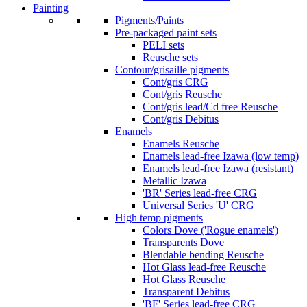
Painting
Pigments/Paints
Pre-packaged paint sets
PELI sets
Reusche sets
Contour/grisaille pigments
Cont/gris CRG
Cont/gris Reusche
Cont/gris lead/Cd free Reusche
Cont/gris Debitus
Enamels
Enamels Reusche
Enamels lead-free Izawa (low temp)
Enamels lead-free Izawa (resistant)
Metallic Izawa
'BR' Series lead-free CRG
Universal Series 'U' CRG
High temp pigments
Colors Dove ('Rogue enamels')
Transparents Dove
Blendable bending Reusche
Hot Glass lead-free Reusche
Hot Glass Reusche
Transparent Debitus
'BF' Series lead-free CRG