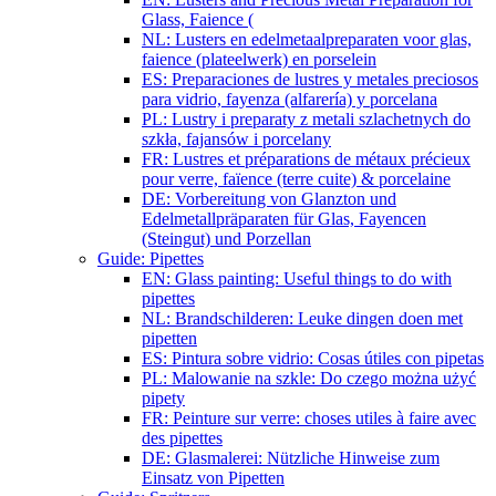
Glass, Faience (
NL: Lusters en edelmetaalpreparaten voor glas,
faience (plateelwerk) en porselein
ES: Preparaciones de lustres y metales preciosos
para vidrio, fayenza (alfarería) y porcelana
PL: Lustry i preparaty z metali szlachetnych do
szkła, fajansów i porcelany
FR: Lustres et préparations de métaux précieux
pour verre, faïence (terre cuite) & porcelaine
DE: Vorbereitung von Glanzton und
Edelmetallpräparaten für Glas, Fayencen
(Steingut) und Porzellan
Guide: Pipettes
EN: Glass painting: Useful things to do with
pipettes
NL: Brandschilderen: Leuke dingen doen met
pipetten
ES: Pintura sobre vidrio: Cosas útiles con pipetas
PL: Malowanie na szkle: Do czego można użyć
pipety
FR: Peinture sur verre: choses utiles à faire avec
des pipettes
DE: Glasmalerei: Nützliche Hinweise zum
Einsatz von Pipetten