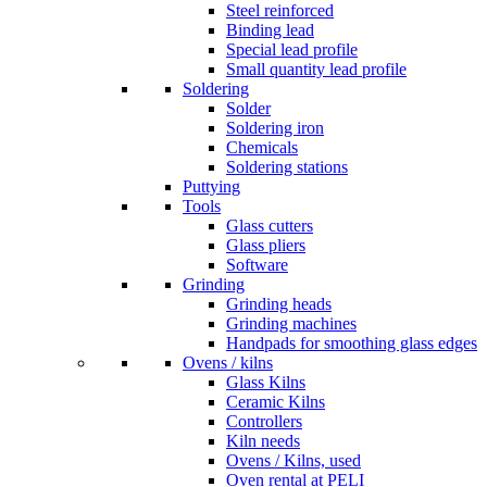
Steel reinforced
Binding lead
Special lead profile
Small quantity lead profile
Soldering
Solder
Soldering iron
Chemicals
Soldering stations
Puttying
Tools
Glass cutters
Glass pliers
Software
Grinding
Grinding heads
Grinding machines
Handpads for smoothing glass edges
Ovens / kilns
Glass Kilns
Ceramic Kilns
Controllers
Kiln needs
Ovens / Kilns, used
Oven rental at PELI