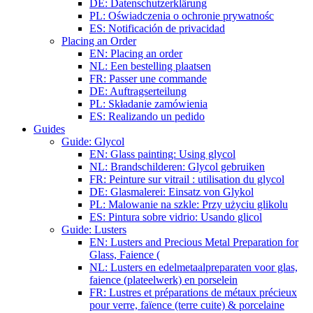
DE: Datenschutzerklärung
PL: Oświadczenia o ochronie prywatnośc
ES: Notificación de privacidad
Placing an Order
EN: Placing an order
NL: Een bestelling plaatsen
FR: Passer une commande
DE: Auftragserteilung
PL: Składanie zamówienia
ES: Realizando un pedido
Guides
Guide: Glycol
EN: Glass painting: Using glycol
NL: Brandschilderen: Glycol gebruiken
FR: Peinture sur vitrail : utilisation du glycol
DE: Glasmalerei: Einsatz von Glykol
PL: Malowanie na szkle: Przy użyciu glikolu
ES: Pintura sobre vidrio: Usando glicol
Guide: Lusters
EN: Lusters and Precious Metal Preparation for
Glass, Faience (
NL: Lusters en edelmetaalpreparaten voor glas,
faience (plateelwerk) en porselein
FR: Lustres et préparations de métaux précieux
pour verre, faïence (terre cuite) & porcelaine