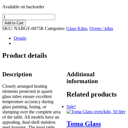
Available on backorder
Nabertherm
GF
Add to Cart
75/R
SKU:
NABGF-0075R
Categories:
Glass Kilns
,
Ovens / kilns
Glass
oven
Details
quantity
Product details
Description
Additional
information
Closely arranged heating
elements protected in quartz
Related products
glass tubes ensure excellent
temperature accuracy during
Sale!
glass painting, fusing, or
slumping over the complete area
of the table. All models have an
appealing, dual-shell stainless
Toma Glass
steel housing. The level table