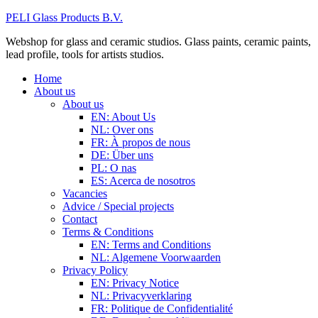
PELI Glass Products B.V.
Webshop for glass and ceramic studios. Glass paints, ceramic paints,
lead profile, tools for artists studios.
Home
About us
About us
EN: About Us
NL: Over ons
FR: À propos de nous
DE: Über uns
PL: O nas
ES: Acerca de nosotros
Vacancies
Advice / Special projects
Contact
Terms & Conditions
EN: Terms and Conditions
NL: Algemene Voorwaarden
Privacy Policy
EN: Privacy Notice
NL: Privacyverklaring
FR: Politique de Confidentialité