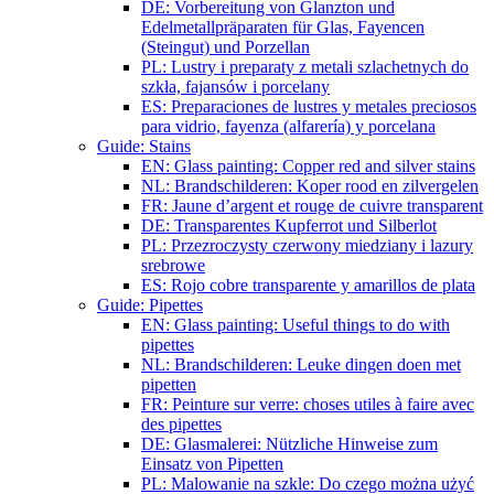
DE: Vorbereitung von Glanzton und
Edelmetallpräparaten für Glas, Fayencen
(Steingut) und Porzellan
PL: Lustry i preparaty z metali szlachetnych do
szkła, fajansów i porcelany
ES: Preparaciones de lustres y metales preciosos
para vidrio, fayenza (alfarería) y porcelana
Guide: Stains
EN: Glass painting: Copper red and silver stains
NL: Brandschilderen: Koper rood en zilvergelen
FR: Jaune d’argent et rouge de cuivre transparent
DE: Transparentes Kupferrot und Silberlot
PL: Przezroczysty czerwony miedziany i lazury
srebrowe
ES: Rojo cobre transparente y amarillos de plata
Guide: Pipettes
EN: Glass painting: Useful things to do with
pipettes
NL: Brandschilderen: Leuke dingen doen met
pipetten
FR: Peinture sur verre: choses utiles à faire avec
des pipettes
DE: Glasmalerei: Nützliche Hinweise zum
Einsatz von Pipetten
PL: Malowanie na szkle: Do czego można użyć