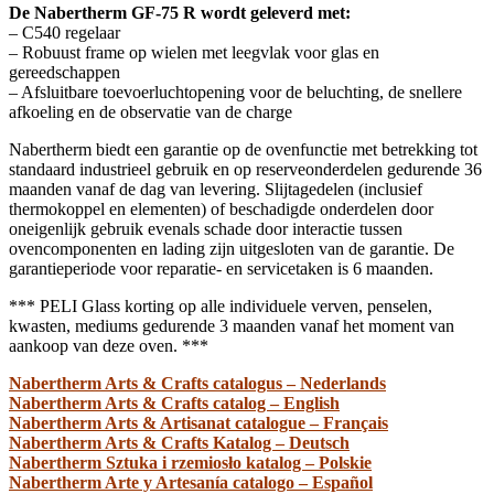
De Nabertherm GF-75 R wordt geleverd met:
– C540 regelaar
– Robuust frame op wielen met leegvlak voor glas en
gereedschappen
– Afsluitbare toevoerluchtopening voor de beluchting, de snellere
afkoeling en de observatie van de charge
Nabertherm biedt een garantie op de ovenfunctie met betrekking tot
standaard industrieel gebruik en op reserveonderdelen gedurende 36
maanden vanaf de dag van levering. Slijtagedelen (inclusief
thermokoppel en elementen) of beschadigde onderdelen door
oneigenlijk gebruik evenals schade door interactie tussen
ovencomponenten en lading zijn uitgesloten van de garantie. De
garantieperiode voor reparatie- en servicetaken is 6 maanden.
*** PELI Glass korting op alle individuele verven, penselen,
kwasten, mediums gedurende 3 maanden vanaf het moment van
aankoop van deze oven. ***
Nabertherm Arts & Crafts catalogus – Nederlands
Nabertherm Arts & Crafts catalog – English
Nabertherm Arts & Artisanat catalogue – Français
Nabertherm Arts & Crafts Katalog – Deutsch
Nabertherm Sztuka i rzemiosło katalog – Polskie
Nabertherm Arte y Artesanía catalogo – Español