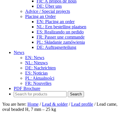
FR: À propos de nous
DE: Über uns
Advice / Special projects
Placing an Order
EN: Placing an order
NL: Een bestelling plaatsen
ES: Realizando un pedido
FR: Passer une commande
PL: Składanie zamówienia
DE: Auftragserteilung
News
EN: News
NL: Nieuws
DE: Nachrichten
ES: Noticias
PL: Aktualności
FR: Nouvelles
PDF Brochure
You are here:
Home
/
Lead & solder
/
Lead profile
/
Lead came,
oval beaded H, 7 mm – 25 kg