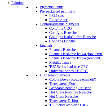
Painting
Pigments/Paints
Pre-packaged paint sets
PELI sets
Reusche sets
Contour/grisaille pigments
Cont/gris CRG
Cont/gris Reusche
Cont/gris lead/Cd free Reusche
Cont/gris Debitus
Enamels
Enamels Reusche
Enamels lead-free Izawa (low temp)
Enamels lead-free Izawa (resistant)
Metallic Izawa
'BR' Series lead-free CRG
Universal Series 'U' CRG
High temp pigments
Colors Dove ('Rogue enamels')
Transparents Dove
Blendable bending Reusche
Hot Glass lead-free Reusche
Hot Glass Reusche
Transparent Debitus
'BF' Series lead-free CRG