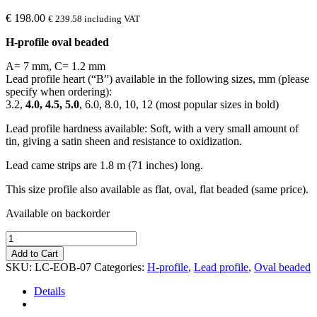
€
198.00
€
239.58
including VAT
H-profile oval beaded
A= 7 mm, C= 1.2 mm
Lead profile heart (“B”) available in the following sizes, mm (please
specify when ordering):
3.2,
4.0, 4.5, 5.0
, 6.0, 8.0, 10, 12 (most popular sizes in bold)
Lead profile hardness available: Soft, with a very small amount of
tin, giving a satin sheen and resistance to oxidization.
Lead came strips are 1.8 m (71 inches) long.
This size profile also available as flat, oval, flat beaded (same price).
Available on backorder
Lead
came,
Add to Cart
oval
SKU:
LC-EOB-07
Categories:
H-profile
,
Lead profile
,
Oval beaded
beaded
H,
Details
7
mm