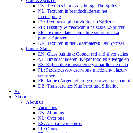
Guide: Spritzers
EN: Textures in glass painting: The Spritzer
NL: Texturen in brandschilderen: het
fixeerspuitje
ES: Texturas al pintar vidrio: La Spritzer
PL: Tekstury w malowaniu na szkle: „Spritzer”
FR: Textures dans la peinture sur verre : La
pompe Spritzer
DE: Texturen in der Glasmalerei: Der Spritzer
Guide: Stains
EN: Glass painting: Copper red and silver stains
NL: Brandschilderen: Koper rood en zilvergelen
ES: Rojo cobre transparente y amarillos de plata
PL: Przezroczysty czerwony miedziany i lazury
srebrowe
FR: Jaune d’argent et rouge de cuivre transparent
DE: Transparentes Kupferrot und Silberlot
Art
About us
About us
Vacancies
EN: About us
NL: Over ons
ES: Acerca de nosotros
PL: O nas