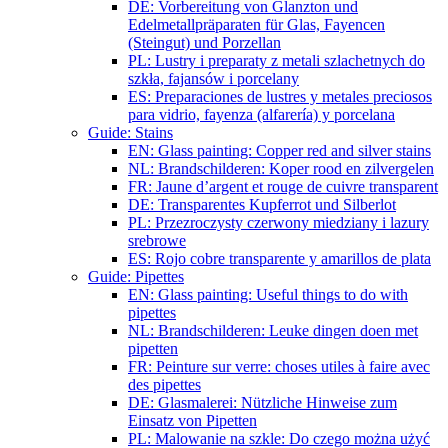
DE: Vorbereitung von Glanzton und
Edelmetallpräparaten für Glas, Fayencen
(Steingut) und Porzellan
PL: Lustry i preparaty z metali szlachetnych do
szkła, fajansów i porcelany
ES: Preparaciones de lustres y metales preciosos
para vidrio, fayenza (alfarería) y porcelana
Guide: Stains
EN: Glass painting: Copper red and silver stains
NL: Brandschilderen: Koper rood en zilvergelen
FR: Jaune d’argent et rouge de cuivre transparent
DE: Transparentes Kupferrot und Silberlot
PL: Przezroczysty czerwony miedziany i lazury
srebrowe
ES: Rojo cobre transparente y amarillos de plata
Guide: Pipettes
EN: Glass painting: Useful things to do with
pipettes
NL: Brandschilderen: Leuke dingen doen met
pipetten
FR: Peinture sur verre: choses utiles à faire avec
des pipettes
DE: Glasmalerei: Nützliche Hinweise zum
Einsatz von Pipetten
PL: Malowanie na szkle: Do czego można użyć