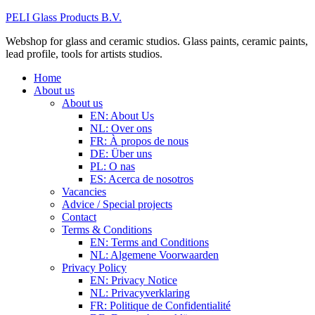
PELI Glass Products B.V.
Webshop for glass and ceramic studios. Glass paints, ceramic paints,
lead profile, tools for artists studios.
Home
About us
About us
EN: About Us
NL: Over ons
FR: À propos de nous
DE: Über uns
PL: O nas
ES: Acerca de nosotros
Vacancies
Advice / Special projects
Contact
Terms & Conditions
EN: Terms and Conditions
NL: Algemene Voorwaarden
Privacy Policy
EN: Privacy Notice
NL: Privacyverklaring
FR: Politique de Confidentialité