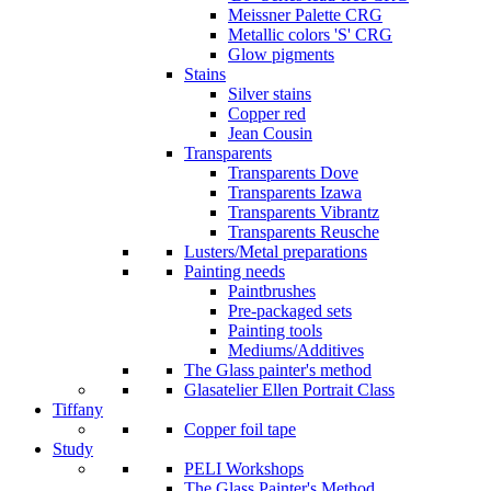
Meissner Palette CRG
Metallic colors 'S' CRG
Glow pigments
Stains
Silver stains
Copper red
Jean Cousin
Transparents
Transparents Dove
Transparents Izawa
Transparents Vibrantz
Transparents Reusche
Lusters/Metal preparations
Painting needs
Paintbrushes
Pre-packaged sets
Painting tools
Mediums/Additives
The Glass painter's method
Glasatelier Ellen Portrait Class
Tiffany
Copper foil tape
Study
PELI Workshops
The Glass Painter's Method