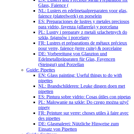
Glass, Faience (
NL: Lusters en edelmetaalpreparaten voor glas,
faience (plateelwerk) en porselein
ES: Preparaciones de lustres y metales preciosos
para vidrio, fayenza (alfarería) y porcelana
PL: Lustry i preparaty z metali szlachetnych do
szkła, fajansów i porcelany
FR: Lustres et préparations de métaux précieux
pour verre, faïence (terre cuite) & porcelaine
DE: Vorbereitung von Glanzton und
Edelmetallpräparaten für Glas, Fayencen
(Steingut) und Porzellan
Guide: Pipettes
EN: Glass painting: Useful things to do with
pipettes
NL: Brandschilderen: Leuke dingen doen met
pipetten
ES: Pintura sobre vidrio: Cosas útiles con pipetas
PL: Malowanie na szkle: Do czego można użyć
pipety
FR: Peinture sur verre: choses utiles à faire avec
des pipettes
DE: Glasmalerei: Nützliche Hinweise zum
Einsatz von Pipetten