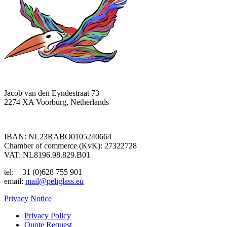
Jacob van den Eyndestraat 73
2274 XA Voorburg, Netherlands
IBAN: NL23RABO0105240664
Chamber of commerce (KvK): 27322728
VAT: NL8196.98.829.B01
tel: + 31 (0)628 755 901
email:
mail@peliglass.eu
Privacy Notice
Privacy Policy
Quote Request