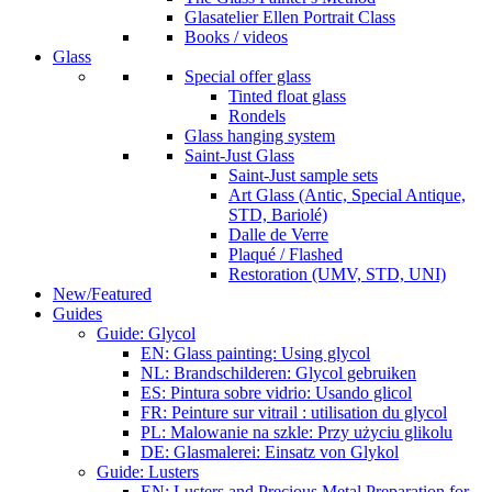
Glasatelier Ellen Portrait Class
Books / videos
Glass
Special offer glass
Tinted float glass
Rondels
Glass hanging system
Saint-Just Glass
Saint-Just sample sets
Art Glass (Antic, Special Antique,
STD, Bariolé)
Dalle de Verre
Plaqué / Flashed
Restoration (UMV, STD, UNI)
New/Featured
Guides
Guide: Glycol
EN: Glass painting: Using glycol
NL: Brandschilderen: Glycol gebruiken
ES: Pintura sobre vidrio: Usando glicol
FR: Peinture sur vitrail : utilisation du glycol
PL: Malowanie na szkle: Przy użyciu glikolu
DE: Glasmalerei: Einsatz von Glykol
Guide: Lusters
EN: Lusters and Precious Metal Preparation for