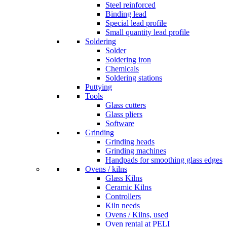
Steel reinforced
Binding lead
Special lead profile
Small quantity lead profile
Soldering
Solder
Soldering iron
Chemicals
Soldering stations
Puttying
Tools
Glass cutters
Glass pliers
Software
Grinding
Grinding heads
Grinding machines
Handpads for smoothing glass edges
Ovens / kilns
Glass Kilns
Ceramic Kilns
Controllers
Kiln needs
Ovens / Kilns, used
Oven rental at PELI