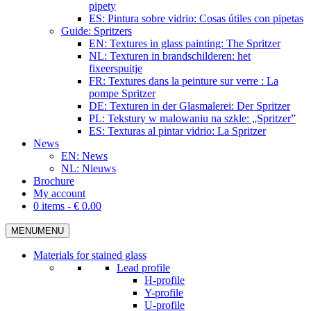
pipety
ES: Pintura sobre vidrio: Cosas útiles con pipetas
Guide: Spritzers
EN: Textures in glass painting: The Spritzer
NL: Texturen in brandschilderen: het
fixeerspuitje
FR: Textures dans la peinture sur verre : La
pompe Spritzer
DE: Texturen in der Glasmalerei: Der Spritzer
PL: Tekstury w malowaniu na szkle: „Spritzer”
ES: Texturas al pintar vidrio: La Spritzer
News
EN: News
NL: Nieuws
Brochure
My account
0 items -
€
0.00
MENU
MENU
Materials for stained glass
Lead profile
H-profile
Y-profile
U-profile