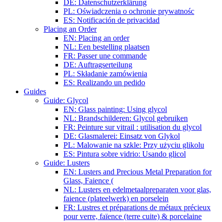
DE: Datenschutzerklärung
PL: Oświadczenia o ochronie prywatnośc
ES: Notificación de privacidad
Placing an Order
EN: Placing an order
NL: Een bestelling plaatsen
FR: Passer une commande
DE: Auftragserteilung
PL: Składanie zamówienia
ES: Realizando un pedido
Guides
Guide: Glycol
EN: Glass painting: Using glycol
NL: Brandschilderen: Glycol gebruiken
FR: Peinture sur vitrail : utilisation du glycol
DE: Glasmalerei: Einsatz von Glykol
PL: Malowanie na szkle: Przy użyciu glikolu
ES: Pintura sobre vidrio: Usando glicol
Guide: Lusters
EN: Lusters and Precious Metal Preparation for
Glass, Faience (
NL: Lusters en edelmetaalpreparaten voor glas,
faience (plateelwerk) en porselein
FR: Lustres et préparations de métaux précieux
pour verre, faïence (terre cuite) & porcelaine