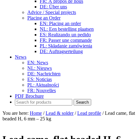
FR: À propos de nous
DE: Über uns
Advice / Special projects
Placing an Order
EN: Placing an order
NL: Een bestelling plaatsen
ES: Realizando un pedido
FR: Passer une commande
PL: Składanie zamówienia
DE: Auftragserteilung
News
EN: News
NL: Nieuws
DE: Nachrichten
ES: Noticias
PL: Aktualności
FR: Nouvelles
PDF Brochure
You are here:
Home
/
Lead & solder
/
Lead profile
/
Lead came, flat
beaded H, 6 mm – 25 kg