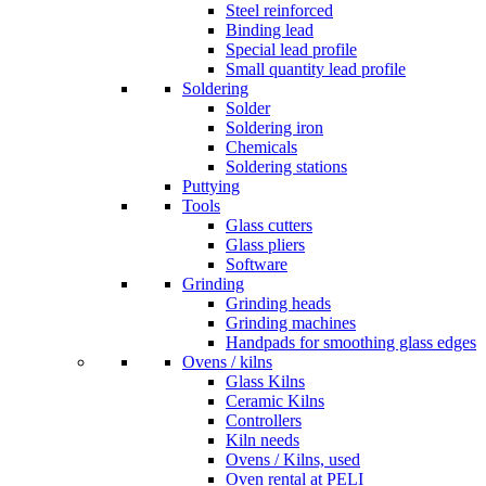
Steel reinforced
Binding lead
Special lead profile
Small quantity lead profile
Soldering
Solder
Soldering iron
Chemicals
Soldering stations
Puttying
Tools
Glass cutters
Glass pliers
Software
Grinding
Grinding heads
Grinding machines
Handpads for smoothing glass edges
Ovens / kilns
Glass Kilns
Ceramic Kilns
Controllers
Kiln needs
Ovens / Kilns, used
Oven rental at PELI