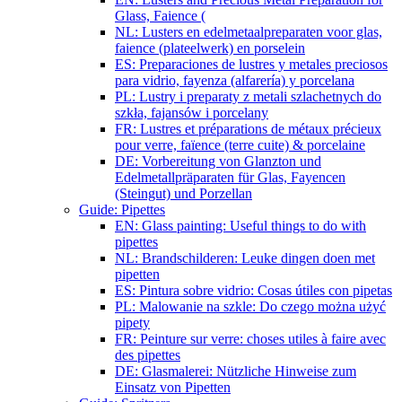
Glass, Faience (
NL: Lusters en edelmetaalpreparaten voor glas,
faience (plateelwerk) en porselein
ES: Preparaciones de lustres y metales preciosos
para vidrio, fayenza (alfarería) y porcelana
PL: Lustry i preparaty z metali szlachetnych do
szkła, fajansów i porcelany
FR: Lustres et préparations de métaux précieux
pour verre, faïence (terre cuite) & porcelaine
DE: Vorbereitung von Glanzton und
Edelmetallpräparaten für Glas, Fayencen
(Steingut) und Porzellan
Guide: Pipettes
EN: Glass painting: Useful things to do with
pipettes
NL: Brandschilderen: Leuke dingen doen met
pipetten
ES: Pintura sobre vidrio: Cosas útiles con pipetas
PL: Malowanie na szkle: Do czego można użyć
pipety
FR: Peinture sur verre: choses utiles à faire avec
des pipettes
DE: Glasmalerei: Nützliche Hinweise zum
Einsatz von Pipetten