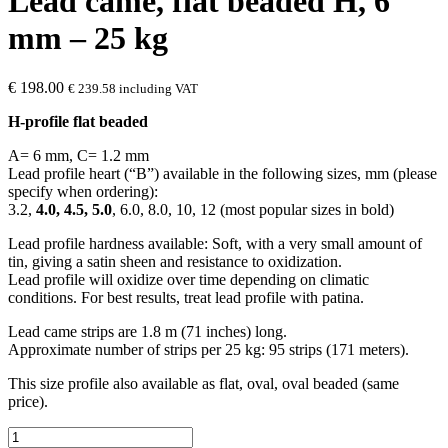
Lead came, flat beaded H, 6
mm – 25 kg
€
198.00
€
239.58
including VAT
H-profile flat beaded
A= 6 mm, C= 1.2 mm
Lead profile heart (“B”) available in the following sizes, mm (please
specify when ordering):
3.2,
4.0, 4.5, 5.0
, 6.0, 8.0, 10, 12 (most popular sizes in bold)
Lead profile hardness available: Soft, with a very small amount of
tin, giving a satin sheen and resistance to oxidization.
Lead profile will oxidize over time depending on climatic
conditions. For best results, treat lead profile with patina.
Lead came strips are 1.8 m (71 inches) long.
Approximate number of strips per 25 kg: 95 strips (171 meters).
This size profile also available as flat, oval, oval beaded (same
price).
Lead