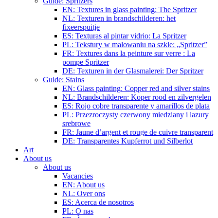
Guide: Spritzers
EN: Textures in glass painting: The Spritzer
NL: Texturen in brandschilderen: het
fixeerspuitje
ES: Texturas al pintar vidrio: La Spritzer
PL: Tekstury w malowaniu na szkle: „Spritzer”
FR: Textures dans la peinture sur verre : La
pompe Spritzer
DE: Texturen in der Glasmalerei: Der Spritzer
Guide: Stains
EN: Glass painting: Copper red and silver stains
NL: Brandschilderen: Koper rood en zilvergelen
ES: Rojo cobre transparente y amarillos de plata
PL: Przezroczysty czerwony miedziany i lazury
srebrowe
FR: Jaune d’argent et rouge de cuivre transparent
DE: Transparentes Kupferrot und Silberlot
Art
About us
About us
Vacancies
EN: About us
NL: Over ons
ES: Acerca de nosotros
PL: O nas