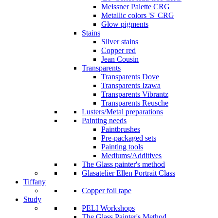
Meissner Palette CRG
Metallic colors 'S' CRG
Glow pigments
Stains
Silver stains
Copper red
Jean Cousin
Transparents
Transparents Dove
Transparents Izawa
Transparents Vibrantz
Transparents Reusche
Lusters/Metal preparations
Painting needs
Paintbrushes
Pre-packaged sets
Painting tools
Mediums/Additives
The Glass painter's method
Glasatelier Ellen Portrait Class
Tiffany
Copper foil tape
Study
PELI Workshops
The Glass Painter's Method