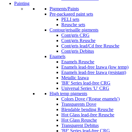
Painting
Pigments/Paints
Pre-packaged paint sets
PELI sets
Reusche sets
Contour/grisaille pigments
Cont/gris CRG
Cont/gris Reusche
Cont/gris lead/Cd free Reusche
Cont/gris Debitus
Enamels
Enamels Reusche
Enamels lead-free Izawa (low temp)
Enamels lead-free Izawa (resistant)
Metallic Izawa
'BR' Series lead-free CRG
Universal Series 'U' CRG
High temp pigments
Colors Dove ('Rogue enamels')
Transparents Dove
Blendable bending Reusche
Hot Glass lead-free Reusche
Hot Glass Reusche
Transparent Debitus
'BF' Series lead-free CRG