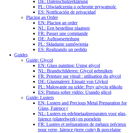
DE: Datenschutzerklärung
PL: Oświadczenia o ochronie prywatnośc
ES: Notificación de privacidad
Placing an Order
EN: Placing an order
NL: Een bestelling plaatsen
FR: Passer une commande
DE: Auftragserteilung
PL: Składanie zamówienia
ES: Realizando un pedido
Guides
Guide: Glycol
EN: Glass painting: Using glycol
NL: Brandschilderen: Glycol gebruiken
FR: Peinture sur vitrail : utilisation du glycol
DE: Glasmalerei: Einsatz von Glykol
PL: Malowanie na szkle: Przy użyciu glikolu
ES: Pintura sobre vidrio: Usando glicol
Guide: Lusters
EN: Lusters and Precious Metal Preparation for
Glass, Faience (
NL: Lusters en edelmetaalpreparaten voor glas,
faience (plateelwerk) en porselein
FR: Lustres et préparations de métaux précieux
pour verre, faïence (terre cuite) & porcelaine