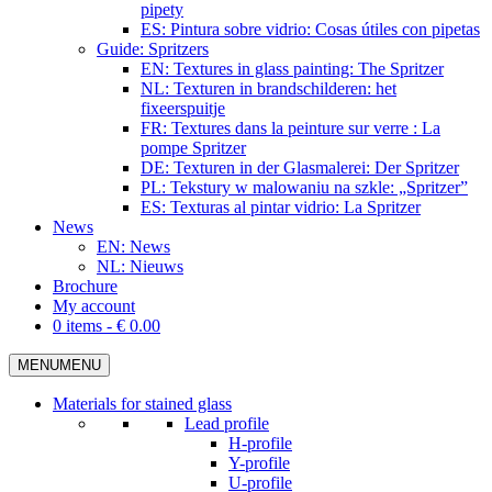
pipety
ES: Pintura sobre vidrio: Cosas útiles con pipetas
Guide: Spritzers
EN: Textures in glass painting: The Spritzer
NL: Texturen in brandschilderen: het
fixeerspuitje
FR: Textures dans la peinture sur verre : La
pompe Spritzer
DE: Texturen in der Glasmalerei: Der Spritzer
PL: Tekstury w malowaniu na szkle: „Spritzer”
ES: Texturas al pintar vidrio: La Spritzer
News
EN: News
NL: Nieuws
Brochure
My account
0 items -
€
0.00
MENU
MENU
Materials for stained glass
Lead profile
H-profile
Y-profile
U-profile