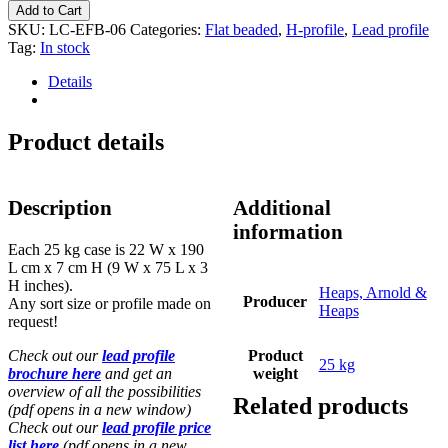
came,
Add to Cart
flat
SKU:
LC-EFB-06
Categories:
Flat beaded
,
H-profile
,
Lead profile
beaded
Tag:
In stock
H,
6
Details
mm
-
25
Product details
kg
quantity
Description
Additional
information
Each 25 kg case is 22 W x 190
L cm x 7 cm H (9 W x 75 L x 3
H inches).
Heaps, Arnold &
Producer
Any sort size or profile made on
Heaps
request!
Check out our
lead profile
Product
25 kg
brochure here
and get an
weight
overview of all the possibilities
Related products
(pdf opens in a new window)
Check out our
lead profile price
list here
(pdf opens in a new