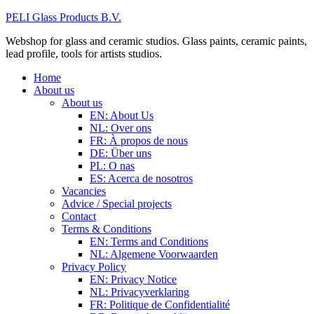
PELI Glass Products B.V.
Webshop for glass and ceramic studios. Glass paints, ceramic paints,
lead profile, tools for artists studios.
Home
About us
About us
EN: About Us
NL: Over ons
FR: À propos de nous
DE: Über uns
PL: O nas
ES: Acerca de nosotros
Vacancies
Advice / Special projects
Contact
Terms & Conditions
EN: Terms and Conditions
NL: Algemene Voorwaarden
Privacy Policy
EN: Privacy Notice
NL: Privacyverklaring
FR: Politique de Confidentialité