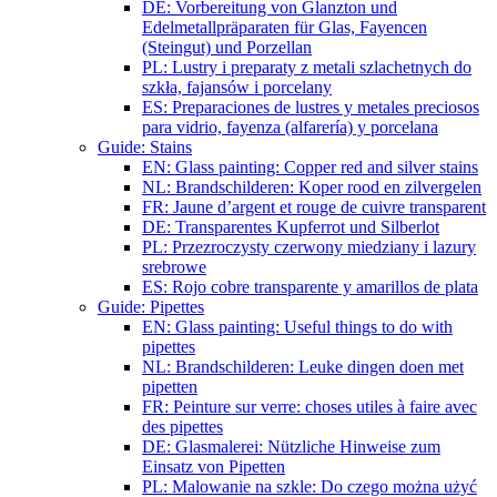
DE: Vorbereitung von Glanzton und
Edelmetallpräparaten für Glas, Fayencen
(Steingut) und Porzellan
PL: Lustry i preparaty z metali szlachetnych do
szkła, fajansów i porcelany
ES: Preparaciones de lustres y metales preciosos
para vidrio, fayenza (alfarería) y porcelana
Guide: Stains
EN: Glass painting: Copper red and silver stains
NL: Brandschilderen: Koper rood en zilvergelen
FR: Jaune d’argent et rouge de cuivre transparent
DE: Transparentes Kupferrot und Silberlot
PL: Przezroczysty czerwony miedziany i lazury
srebrowe
ES: Rojo cobre transparente y amarillos de plata
Guide: Pipettes
EN: Glass painting: Useful things to do with
pipettes
NL: Brandschilderen: Leuke dingen doen met
pipetten
FR: Peinture sur verre: choses utiles à faire avec
des pipettes
DE: Glasmalerei: Nützliche Hinweise zum
Einsatz von Pipetten
PL: Malowanie na szkle: Do czego można użyć