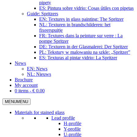
pipety
ES: Pintura sobre vidrio: Cosas útiles con pipetas
Guide: Spritzers
EN: Textures in glass painting: The Spritzer
NL: Texturen in brandschilderen: het
fixeerspuitje
FR: Textures dans la peinture sur verre : La
pompe Spritzer
DE: Texturen in der Glasmalerei: Der Spritzer
PL: Tekstury w malowaniu na szkle: „Spritzer”
ES: Texturas al pintar vidrio: La Spritzer
News
EN: News
NL: Nieuws
Brochure
My account
0 items -
€
0.00
MENU
MENU
Materials for stained glass
Lead profile
H-profile
Y-profile
U-profile