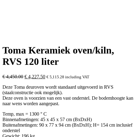
Toma Keramiek oven/kiln,
RVS 120 liter
Original
Current
€
4,450.00
€
4,227.50
€
5,115.28
including VAT
price
price
Deze Toma deuroven wordt standaard uitgevoerd in RVS
was:
is:
(staalconstructie ook mogelijk).
€ 4,450.00.
€ 4,227.50.
Deze oven is voorzien van een vast onderstel. De bodemhoogte kan
naar wens worden aangepast.
Temp, max = 1300 ° C
Binnenafmetingen: 45 x 45 x 57 cm (BxDxH)
Buitenafmetingen: 90 x 77 x 94 cm (BxDxH); H= 154 cm inclusief
onderstel
Gewicht: 196 kg