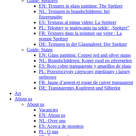
Guide: Spritzers
EN: Textures in glass painting: The Spritzer
NL: Texturen in brandschilderen: het
fixeerspuitje
ES: Texturas al pintar vidrio: La Spritzer
PL: Tekstury w malowaniu na szkle: „Spritzer”
FR: Textures dans la peinture sur verre : La
pompe Spritzer
DE: Texturen in der Glasmalerei: Der Spritzer
Guide: Stains
EN: Glass painting: Copper red and silver stains
NL: Brandschilderen: Koper rood en zilvergelen
ES: Rojo cobre transparente y amarillos de plata
PL: Przezroczysty czerwony miedziany i lazury
srebrowe
FR: Jaune d’argent et rouge de cuivre transparent
DE: Transparentes Kupferrot und Silberlot
Art
About us
About us
Vacancies
EN: About us
NL: Over ons
ES: Acerca de nosotros
PL: O nas