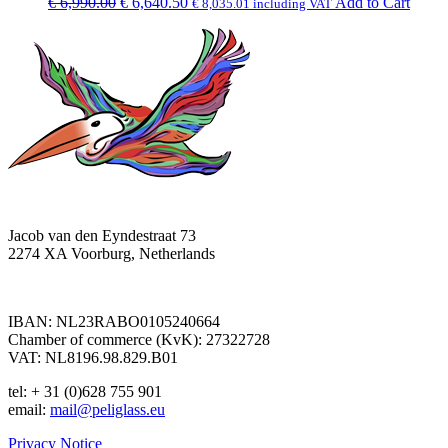
Original
Current
€
6,990.00
€
6,640.50
Add to Cart
€
8,035.01
including VAT
price
price
was:
is:
€ 6,990.00.
€ 6,640.50.
Jacob van den Eyndestraat 73
2274 XA Voorburg, Netherlands
IBAN: NL23RABO0105240664
Chamber of commerce (KvK): 27322728
VAT: NL8196.98.829.B01
tel: + 31 (0)628 755 901
email:
mail@peliglass.eu
Privacy Notice