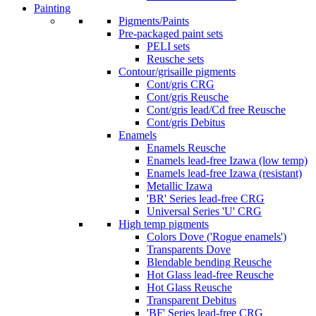
Painting
Pigments/Paints
Pre-packaged paint sets
PELI sets
Reusche sets
Contour/grisaille pigments
Cont/gris CRG
Cont/gris Reusche
Cont/gris lead/Cd free Reusche
Cont/gris Debitus
Enamels
Enamels Reusche
Enamels lead-free Izawa (low temp)
Enamels lead-free Izawa (resistant)
Metallic Izawa
'BR' Series lead-free CRG
Universal Series 'U' CRG
High temp pigments
Colors Dove ('Rogue enamels')
Transparents Dove
Blendable bending Reusche
Hot Glass lead-free Reusche
Hot Glass Reusche
Transparent Debitus
'BF' Series lead-free CRG