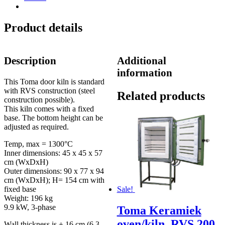
liter
quantity
Product details
Description
Additional
information
This Toma door kiln is standard
with RVS construction (steel
Related products
construction possible).
This kiln comes with a fixed
base. The bottom height can be
adjusted as required.
Temp, max = 1300°C
Inner dimensions: 45 x 45 x 57
cm (WxDxH)
Outer dimensions: 90 x 77 x 94
cm (WxDxH); H= 154 cm with
Sale!
fixed base
Weight: 196 kg
9.9 kW, 3-phase
Toma Keramiek
oven/kiln, RVS 200
Wall thickness is ± 16 cm (6.3