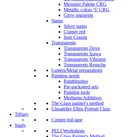
Meissner Palette CRG
Metallic colors 'S' CRG
Glow pigments
Stains
Silver stains
Copper red
Jean Cousin
Transparents
Transparents Dove
Transparents Izawa
Transparents Vibrantz
Transparents Reusche
Lusters/Metal preparations
Painting needs
Paintbrushes
Pre-packaged sets
Painting tools
Mediums/Additives
The Glass painter's method
Glasatelier Ellen Portrait Class
Tiffany
Copper foil tape
Study
PELI Workshops
The Glass Painter's Method