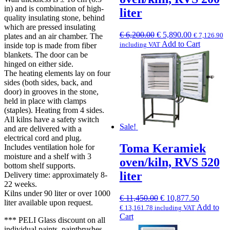
in) and is combination of high-
liter
quality insulating stone, behind
which are pressed insulating
Original
Current
€
6,200.00
€
5,890.00
€
7,126.90
plates and an air chamber. The
price
price
Add to Cart
including VAT
inside top is made from fiber
was:
is:
blankets. The door can be
€ 6,200.00.
€ 5,890.00.
hinged on either side.
The heating elements lay on four
sides (both sides, back, and
door) in grooves in the stone,
held in place with clamps
(staples). Heating from 4 sides.
All kilns have a safety switch
Sale!
and are delivered with a
electrical cord and plug.
Toma Keramiek
Includes ventilation hole for
moisture and a shelf with 3
oven/kiln, RVS 520
bottom shelf supports.
liter
Delivery time: approximately 8-
22 weeks.
Kilns under 90 liter or over 1000
Original
Current
€
11,450.00
€
10,877.50
liter available upon request.
price
price
Add to
€
13,161.78
including VAT
was:
is:
Cart
*** PELI Glass discount on all
€ 11,450.00.
€ 10,877.
individual paints, paintbrushes