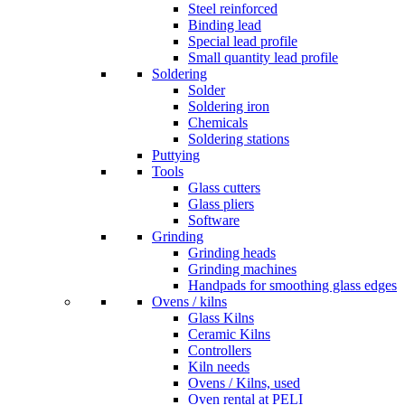
Steel reinforced
Binding lead
Special lead profile
Small quantity lead profile
Soldering
Solder
Soldering iron
Chemicals
Soldering stations
Puttying
Tools
Glass cutters
Glass pliers
Software
Grinding
Grinding heads
Grinding machines
Handpads for smoothing glass edges
Ovens / kilns
Glass Kilns
Ceramic Kilns
Controllers
Kiln needs
Ovens / Kilns, used
Oven rental at PELI