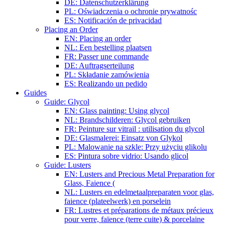
DE: Datenschutzerklärung
PL: Oświadczenia o ochronie prywatnośc
ES: Notificación de privacidad
Placing an Order
EN: Placing an order
NL: Een bestelling plaatsen
FR: Passer une commande
DE: Auftragserteilung
PL: Składanie zamówienia
ES: Realizando un pedido
Guides
Guide: Glycol
EN: Glass painting: Using glycol
NL: Brandschilderen: Glycol gebruiken
FR: Peinture sur vitrail : utilisation du glycol
DE: Glasmalerei: Einsatz von Glykol
PL: Malowanie na szkle: Przy użyciu glikolu
ES: Pintura sobre vidrio: Usando glicol
Guide: Lusters
EN: Lusters and Precious Metal Preparation for
Glass, Faience (
NL: Lusters en edelmetaalpreparaten voor glas,
faience (plateelwerk) en porselein
FR: Lustres et préparations de métaux précieux
pour verre, faïence (terre cuite) & porcelaine