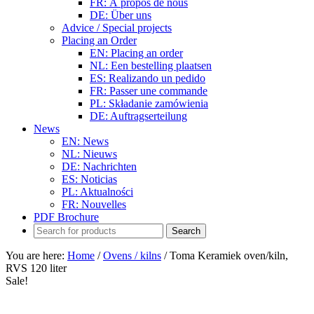
FR: À propos de nous
DE: Über uns
Advice / Special projects
Placing an Order
EN: Placing an order
NL: Een bestelling plaatsen
ES: Realizando un pedido
FR: Passer une commande
PL: Składanie zamówienia
DE: Auftragserteilung
News
EN: News
NL: Nieuws
DE: Nachrichten
ES: Noticias
PL: Aktualności
FR: Nouvelles
PDF Brochure
You are here:
Home
/
Ovens / kilns
/
Toma Keramiek oven/kiln,
RVS 120 liter
Sale!