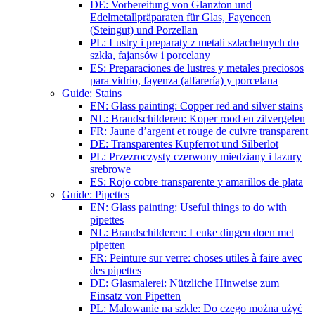
DE: Vorbereitung von Glanzton und
Edelmetallpräparaten für Glas, Fayencen
(Steingut) und Porzellan
PL: Lustry i preparaty z metali szlachetnych do
szkła, fajansów i porcelany
ES: Preparaciones de lustres y metales preciosos
para vidrio, fayenza (alfarería) y porcelana
Guide: Stains
EN: Glass painting: Copper red and silver stains
NL: Brandschilderen: Koper rood en zilvergelen
FR: Jaune d’argent et rouge de cuivre transparent
DE: Transparentes Kupferrot und Silberlot
PL: Przezroczysty czerwony miedziany i lazury
srebrowe
ES: Rojo cobre transparente y amarillos de plata
Guide: Pipettes
EN: Glass painting: Useful things to do with
pipettes
NL: Brandschilderen: Leuke dingen doen met
pipetten
FR: Peinture sur verre: choses utiles à faire avec
des pipettes
DE: Glasmalerei: Nützliche Hinweise zum
Einsatz von Pipetten
PL: Malowanie na szkle: Do czego można użyć