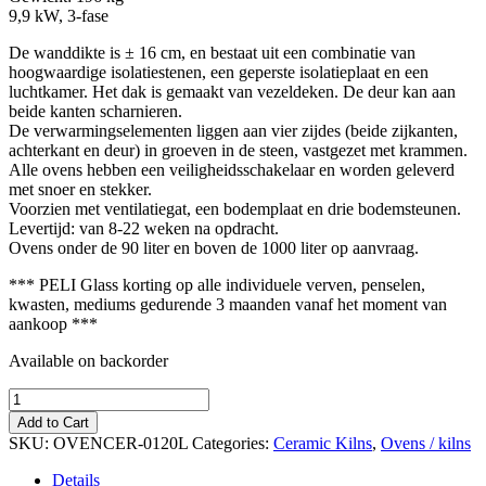
9,9 kW, 3-fase
De wanddikte is ± 16 cm, en bestaat uit een combinatie van
hoogwaardige isolatiestenen, een geperste isolatieplaat en een
luchtkamer. Het dak is gemaakt van vezeldeken. De deur kan aan
beide kanten scharnieren.
De verwarmingselementen liggen aan vier zijdes (beide zijkanten,
achterkant en deur) in groeven in de steen, vastgezet met krammen.
Alle ovens hebben een veiligheidsschakelaar en worden geleverd
met snoer en stekker.
Voorzien met ventilatiegat, een bodemplaat en drie bodemsteunen.
Levertijd: van 8-22 weken na opdracht.
Ovens onder de 90 liter en boven de 1000 liter op aanvraag.
*** PELI Glass korting op alle individuele verven, penselen,
kwasten, mediums gedurende 3 maanden vanaf het moment van
aankoop ***
Available on backorder
Toma
Keramiek
Add to Cart
oven/kiln,
SKU:
OVENCER-0120L
Categories:
Ceramic Kilns
,
Ovens / kilns
RVS
120
Details