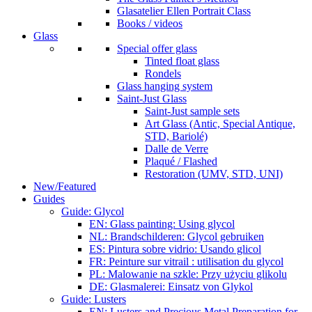
Glasatelier Ellen Portrait Class
Books / videos
Glass
Special offer glass
Tinted float glass
Rondels
Glass hanging system
Saint-Just Glass
Saint-Just sample sets
Art Glass (Antic, Special Antique,
STD, Bariolé)
Dalle de Verre
Plaqué / Flashed
Restoration (UMV, STD, UNI)
New/Featured
Guides
Guide: Glycol
EN: Glass painting: Using glycol
NL: Brandschilderen: Glycol gebruiken
ES: Pintura sobre vidrio: Usando glicol
FR: Peinture sur vitrail : utilisation du glycol
PL: Malowanie na szkle: Przy użyciu glikolu
DE: Glasmalerei: Einsatz von Glykol
Guide: Lusters
EN: Lusters and Precious Metal Preparation for