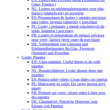
Glass, Faience (
NL: Lusters en edelmetaalpreparaten voor glas,
faience (plateelwerk) en porselein
ES: Preparaciones de lustres y metales preciosos
para vidrio, fayenza (alfarería) y porcelana
PL: Lustry i preparaty z metali szlachetnych do
szkła, fajansów i porcelany
FR: Lustres et préparations de métaux précieux
pour verre, faïence (terre cuite) & porcelaine
DE: Vorbereitung von Glanzton und
Edelmetallpräparaten für Glas, Fayencen
(Steingut) und Porzellan
Guide: Pipettes
EN: Glass painting: Useful things to do with
pipettes
NL: Brandschilderen: Leuke dingen doen met
pipetten
ES: Pintura sobre vidrio: Cosas útiles con pipetas
PL: Malowanie na szkle: Do czego można użyć
pipety
FR: Peinture sur verre: choses utiles à faire avec
des pipettes
DE: Glasmalerei: Nützliche Hinweise zum
Einsatz von Pipetten