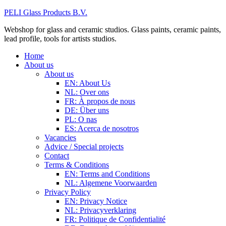
PELI Glass Products B.V.
Webshop for glass and ceramic studios. Glass paints, ceramic paints,
lead profile, tools for artists studios.
Home
About us
About us
EN: About Us
NL: Over ons
FR: À propos de nous
DE: Über uns
PL: O nas
ES: Acerca de nosotros
Vacancies
Advice / Special projects
Contact
Terms & Conditions
EN: Terms and Conditions
NL: Algemene Voorwaarden
Privacy Policy
EN: Privacy Notice
NL: Privacyverklaring
FR: Politique de Confidentialité