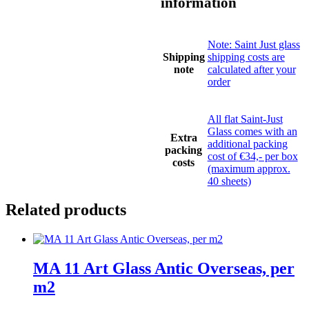
information
Note: Saint Just glass
Shipping
shipping costs are
note
calculated after your
order
All flat Saint-Just
Glass comes with an
Extra
additional packing
packing
cost of €34,- per box
costs
(maximum approx.
40 sheets)
Related products
MA 11 Art Glass Antic Overseas, per
m2