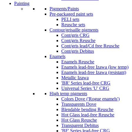
Painting
Pigments/Paints
Pre-packaged paint sets
PELI sets
Reusche sets
Contour/grisaille pigments
Cont/gris CRG
Cont/gris Reusche
Cont/gris lead/Cd free Reusche
Cont/gris Debitus
Enamels
Enamels Reusche
Enamels lead-free Izawa (low temp)
Enamels lead-free Izawa (resistant)
Metallic Izawa
'BR' Series lead-free CRG
Universal Series 'U' CRG
High temp pigments
Colors Dove ('Rogue enamels')
Transparents Dove
Blendable bending Reusche
Hot Glass lead-free Reusche
Hot Glass Reusche
Transparent Debitus
'BF' Series lead-free CRG