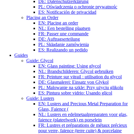
DE: Datenschutzerklärung
PL: Oświadczenia o ochronie prywatnośc
ES: Notificación de privacidad
Placing an Order
EN: Placing an order
NL: Een bestelling plaatsen
FR: Passer une commande
DE: Auftragserteilung
PL: Składanie zamówienia
ES: Realizando un pedido
Guides
Guide: Glycol
EN: Glass painting: Using glycol
NL: Brandschilderen: Glycol gebruiken
FR: Peinture sur vitrail : utilisation du glycol
DE: Glasmalerei: Einsatz von Glykol
PL: Malowanie na szkle: Przy użyciu glikolu
ES: Pintura sobre vidrio: Usando glicol
Guide: Lusters
EN: Lusters and Precious Metal Preparation for
Glass, Faience (
NL: Lusters en edelmetaalpreparaten voor glas,
faience (plateelwerk) en porselein
FR: Lustres et préparations de métaux précieux
pour verre, faïence (terre cuite) & porcelaine