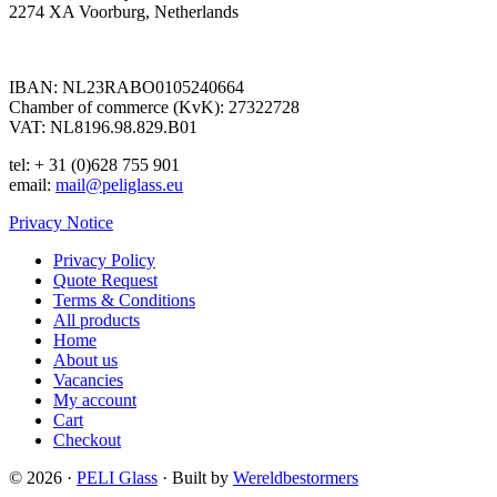
2274 XA Voorburg, Netherlands
IBAN: NL23RABO0105240664
Chamber of commerce (KvK): 27322728
VAT: NL8196.98.829.B01
tel: + 31 (0)628 755 901
email:
mail@peliglass.eu
Privacy Notice
Privacy Policy
Quote Request
Terms & Conditions
All products
Home
About us
Vacancies
My account
Cart
Checkout
© 2026 ·
PELI Glass
· Built by
Wereldbestormers