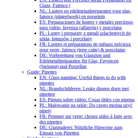
Glass, Faience (
NL: Lusters en edelmetaalpreparaten voor glas,
faience (plateelwerk) en porselein
ES: Preparaciones de lustres y metales preciosos
para vidrio, fayenza (alfarería) y porcelana
PL: Lustry i preparaty z metali szlachetnych do
szkła, fajansów i porcelany
FR: Lustres et préparations de métaux précieux
pour verre, faïence (terre cuite) & porcelaine
DE: Vorbereitung von Glanzton und
Edelmetallpräparaten für Glas, Fayencen
(Steingut) und Porzellan
Guide: Pipettes
EN: Glass painting: Useful things to do with
pipettes
NL: Brandschilderen: Leuke dingen doen met
pipetten
ES: Pintura sobre vidrio: Cosas útiles con pipetas
PL: Malowanie na szkle: Do czego można użyć
pipety
FR: Peinture sur verre: choses utiles à faire avec
des pipettes
DE: Glasmalerei: Nützliche Hinweise zum
Einsatz von Pipetten