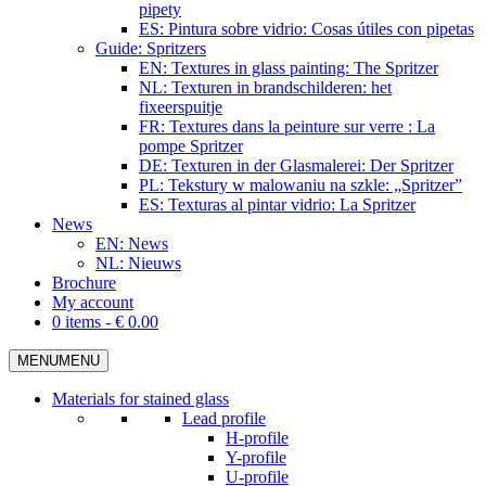
pipety
ES: Pintura sobre vidrio: Cosas útiles con pipetas
Guide: Spritzers
EN: Textures in glass painting: The Spritzer
NL: Texturen in brandschilderen: het
fixeerspuitje
FR: Textures dans la peinture sur verre : La
pompe Spritzer
DE: Texturen in der Glasmalerei: Der Spritzer
PL: Tekstury w malowaniu na szkle: „Spritzer”
ES: Texturas al pintar vidrio: La Spritzer
News
EN: News
NL: Nieuws
Brochure
My account
0 items -
€
0.00
MENU
MENU
Materials for stained glass
Lead profile
H-profile
Y-profile
U-profile