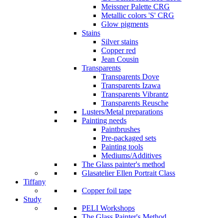
Meissner Palette CRG
Metallic colors 'S' CRG
Glow pigments
Stains
Silver stains
Copper red
Jean Cousin
Transparents
Transparents Dove
Transparents Izawa
Transparents Vibrantz
Transparents Reusche
Lusters/Metal preparations
Painting needs
Paintbrushes
Pre-packaged sets
Painting tools
Mediums/Additives
The Glass painter's method
Glasatelier Ellen Portrait Class
Tiffany
Copper foil tape
Study
PELI Workshops
The Glass Painter's Method