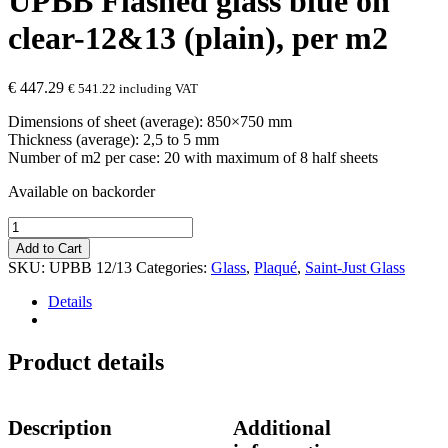
UPBB Flashed glass blue on
clear-12&13 (plain), per m2
€
447.29
€
541.22
including VAT
Dimensions of sheet (average): 850×750 mm
Thickness (average): 2,5 to 5 mm
Number of m2 per case: 20 with maximum of 8 half sheets
Available on backorder
UPBB
Flashed
Add to Cart
glass
SKU:
UPBB 12/13
Categories:
Glass
,
Plaqué
,
Saint-Just Glass
blue
on
Details
clear-
12&13
(plain),
Product details
per
m2
quantity
Description
Additional