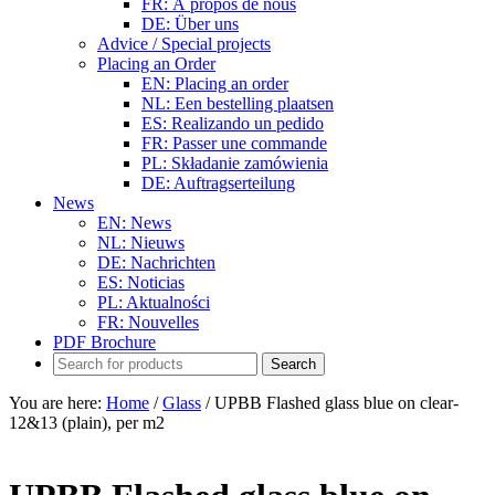
FR: À propos de nous
DE: Über uns
Advice / Special projects
Placing an Order
EN: Placing an order
NL: Een bestelling plaatsen
ES: Realizando un pedido
FR: Passer une commande
PL: Składanie zamówienia
DE: Auftragserteilung
News
EN: News
NL: Nieuws
DE: Nachrichten
ES: Noticias
PL: Aktualności
FR: Nouvelles
PDF Brochure
You are here:
Home
/
Glass
/
UPBB Flashed glass blue on clear-
12&13 (plain), per m2