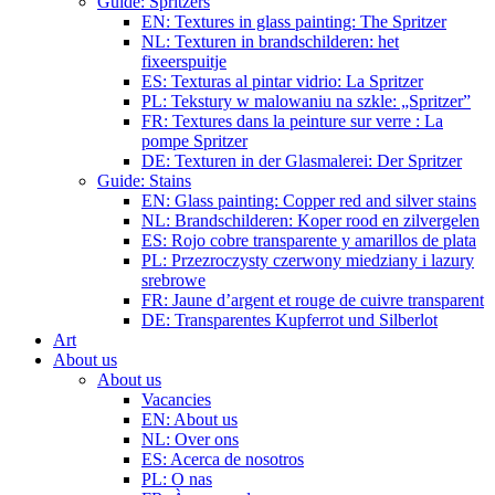
Guide: Spritzers
EN: Textures in glass painting: The Spritzer
NL: Texturen in brandschilderen: het
fixeerspuitje
ES: Texturas al pintar vidrio: La Spritzer
PL: Tekstury w malowaniu na szkle: „Spritzer”
FR: Textures dans la peinture sur verre : La
pompe Spritzer
DE: Texturen in der Glasmalerei: Der Spritzer
Guide: Stains
EN: Glass painting: Copper red and silver stains
NL: Brandschilderen: Koper rood en zilvergelen
ES: Rojo cobre transparente y amarillos de plata
PL: Przezroczysty czerwony miedziany i lazury
srebrowe
FR: Jaune d’argent et rouge de cuivre transparent
DE: Transparentes Kupferrot und Silberlot
Art
About us
About us
Vacancies
EN: About us
NL: Over ons
ES: Acerca de nosotros
PL: O nas