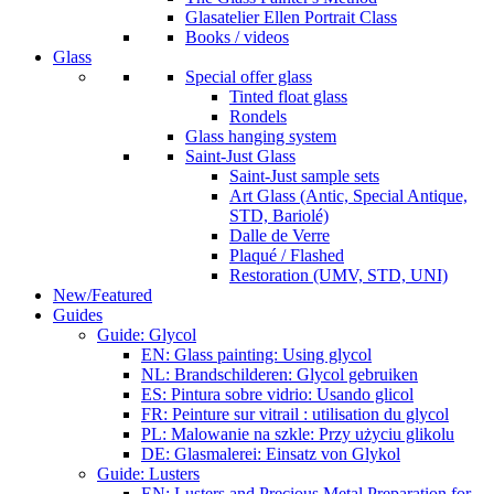
Glasatelier Ellen Portrait Class
Books / videos
Glass
Special offer glass
Tinted float glass
Rondels
Glass hanging system
Saint-Just Glass
Saint-Just sample sets
Art Glass (Antic, Special Antique,
STD, Bariolé)
Dalle de Verre
Plaqué / Flashed
Restoration (UMV, STD, UNI)
New/Featured
Guides
Guide: Glycol
EN: Glass painting: Using glycol
NL: Brandschilderen: Glycol gebruiken
ES: Pintura sobre vidrio: Usando glicol
FR: Peinture sur vitrail : utilisation du glycol
PL: Malowanie na szkle: Przy użyciu glikolu
DE: Glasmalerei: Einsatz von Glykol
Guide: Lusters
EN: Lusters and Precious Metal Preparation for