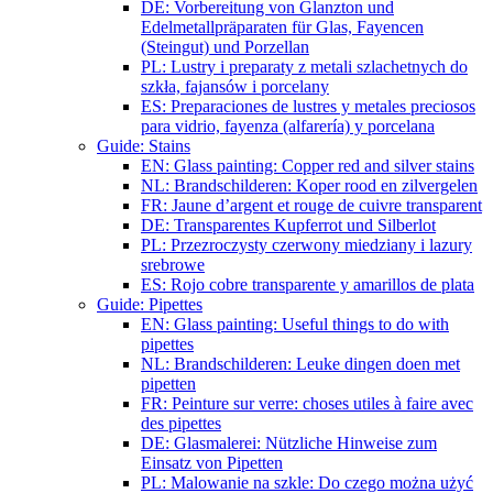
DE: Vorbereitung von Glanzton und
Edelmetallpräparaten für Glas, Fayencen
(Steingut) und Porzellan
PL: Lustry i preparaty z metali szlachetnych do
szkła, fajansów i porcelany
ES: Preparaciones de lustres y metales preciosos
para vidrio, fayenza (alfarería) y porcelana
Guide: Stains
EN: Glass painting: Copper red and silver stains
NL: Brandschilderen: Koper rood en zilvergelen
FR: Jaune d’argent et rouge de cuivre transparent
DE: Transparentes Kupferrot und Silberlot
PL: Przezroczysty czerwony miedziany i lazury
srebrowe
ES: Rojo cobre transparente y amarillos de plata
Guide: Pipettes
EN: Glass painting: Useful things to do with
pipettes
NL: Brandschilderen: Leuke dingen doen met
pipetten
FR: Peinture sur verre: choses utiles à faire avec
des pipettes
DE: Glasmalerei: Nützliche Hinweise zum
Einsatz von Pipetten
PL: Malowanie na szkle: Do czego można użyć