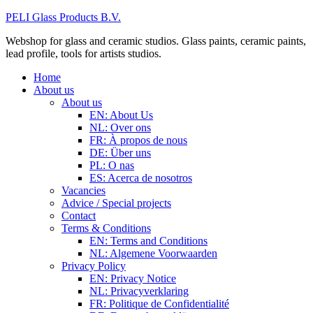
PELI Glass Products B.V.
Webshop for glass and ceramic studios. Glass paints, ceramic paints,
lead profile, tools for artists studios.
Home
About us
About us
EN: About Us
NL: Over ons
FR: À propos de nous
DE: Über uns
PL: O nas
ES: Acerca de nosotros
Vacancies
Advice / Special projects
Contact
Terms & Conditions
EN: Terms and Conditions
NL: Algemene Voorwaarden
Privacy Policy
EN: Privacy Notice
NL: Privacyverklaring
FR: Politique de Confidentialité