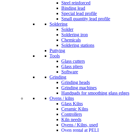
Steel reinforced
Binding lead
Special lead profile
Small quantity lead profile
Soldering
Solder
Soldering iron
Chemicals
Soldering stations
Puttying
Tools
Glass cutters
Glass pliers
Software
Grinding
Grinding heads
Grinding machines
Handpads for smoothing glass edges
Ovens / kilns
Glass Kilns
Ceramic Kilns
Controllers
Kiln needs
Ovens / Kilns, used
Oven rental at PELI