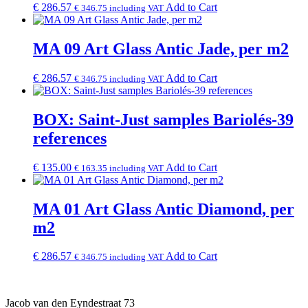
€
286.57
Add to Cart
€
346.75
including VAT
MA 09 Art Glass Antic Jade, per m2
€
286.57
Add to Cart
€
346.75
including VAT
BOX: Saint-Just samples Bariolés-39
references
€
135.00
Add to Cart
€
163.35
including VAT
MA 01 Art Glass Antic Diamond, per
m2
€
286.57
Add to Cart
€
346.75
including VAT
Jacob van den Eyndestraat 73