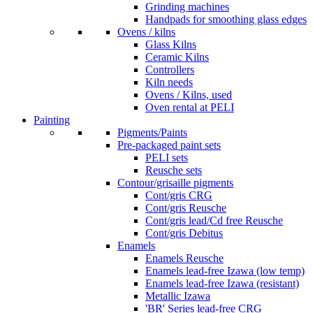
Grinding machines
Handpads for smoothing glass edges
Ovens / kilns
Glass Kilns
Ceramic Kilns
Controllers
Kiln needs
Ovens / Kilns, used
Oven rental at PELI
Painting
Pigments/Paints
Pre-packaged paint sets
PELI sets
Reusche sets
Contour/grisaille pigments
Cont/gris CRG
Cont/gris Reusche
Cont/gris lead/Cd free Reusche
Cont/gris Debitus
Enamels
Enamels Reusche
Enamels lead-free Izawa (low temp)
Enamels lead-free Izawa (resistant)
Metallic Izawa
'BR' Series lead-free CRG