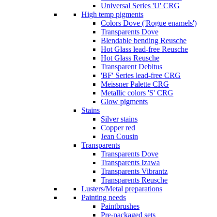
Universal Series 'U' CRG
High temp pigments
Colors Dove ('Rogue enamels')
Transparents Dove
Blendable bending Reusche
Hot Glass lead-free Reusche
Hot Glass Reusche
Transparent Debitus
'BF' Series lead-free CRG
Meissner Palette CRG
Metallic colors 'S' CRG
Glow pigments
Stains
Silver stains
Copper red
Jean Cousin
Transparents
Transparents Dove
Transparents Izawa
Transparents Vibrantz
Transparents Reusche
Lusters/Metal preparations
Painting needs
Paintbrushes
Pre-packaged sets