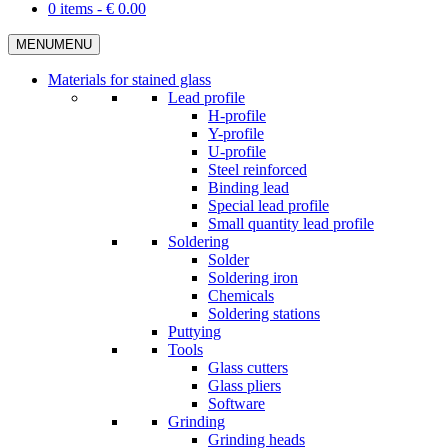
0 items -
€
0.00
MENU
MENU
Materials for stained glass
Lead profile
H-profile
Y-profile
U-profile
Steel reinforced
Binding lead
Special lead profile
Small quantity lead profile
Soldering
Solder
Soldering iron
Chemicals
Soldering stations
Puttying
Tools
Glass cutters
Glass pliers
Software
Grinding
Grinding heads