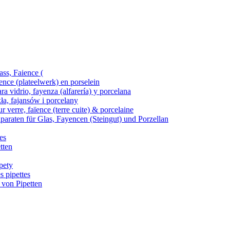
ass, Faience (
ence (plateelwerk) en porselein
ra vidrio, fayenza (alfarería) y porcelana
kła, fajansów i porcelany
 verre, faïence (terre cuite) & porcelaine
araten für Glas, Fayencen (Steingut) und Porzellan
es
tten
pety
s pipettes
 von Pipetten