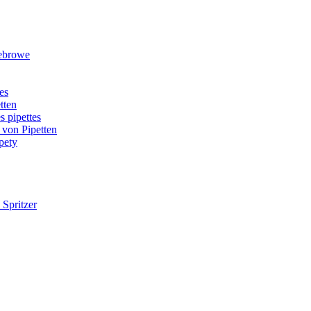
rebrowe
es
tten
s pipettes
 von Pipetten
pety
 Spritzer