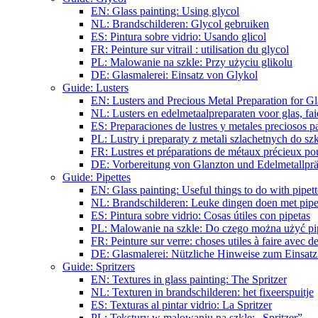
EN: Glass painting: Using glycol
NL: Brandschilderen: Glycol gebruiken
ES: Pintura sobre vidrio: Usando glicol
FR: Peinture sur vitrail : utilisation du glycol
PL: Malowanie na szkle: Przy użyciu glikolu
DE: Glasmalerei: Einsatz von Glykol
Guide: Lusters
EN: Lusters and Precious Metal Preparation for Gl
NL: Lusters en edelmetaalpreparaten voor glas, fai
ES: Preparaciones de lustres y metales preciosos pa
PL: Lustry i preparaty z metali szlachetnych do sz
FR: Lustres et préparations de métaux précieux pour
DE: Vorbereitung von Glanzton und Edelmetallpräp
Guide: Pipettes
EN: Glass painting: Useful things to do with pipett
NL: Brandschilderen: Leuke dingen doen met pipe
ES: Pintura sobre vidrio: Cosas útiles con pipetas
PL: Malowanie na szkle: Do czego można użyć pi
FR: Peinture sur verre: choses utiles à faire avec de
DE: Glasmalerei: Nützliche Hinweise zum Einsatz
Guide: Spritzers
EN: Textures in glass painting: The Spritzer
NL: Texturen in brandschilderen: het fixeerspuitje
ES: Texturas al pintar vidrio: La Spritzer
PL: Tekstury w malowaniu na szkle: „Spritzer”