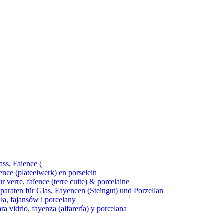
ass, Faience (
ence (plateelwerk) en porselein
 verre, faïence (terre cuite) & porcelaine
araten für Glas, Fayencen (Steingut) und Porzellan
kła, fajansów i porcelany
ra vidrio, fayenza (alfarería) y porcelana