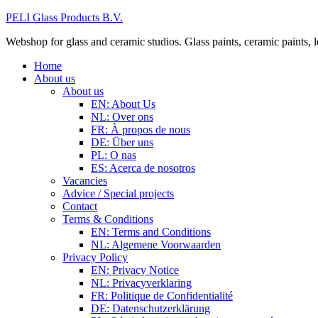
PELI Glass Products B.V.
Webshop for glass and ceramic studios. Glass paints, ceramic paints, lea
Home
About us
About us
EN: About Us
NL: Over ons
FR: À propos de nous
DE: Über uns
PL: O nas
ES: Acerca de nosotros
Vacancies
Advice / Special projects
Contact
Terms & Conditions
EN: Terms and Conditions
NL: Algemene Voorwaarden
Privacy Policy
EN: Privacy Notice
NL: Privacyverklaring
FR: Politique de Confidentialité
DE: Datenschutzerklärung