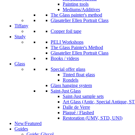
Painting tools
Mediums/Additives
The Glass painter's method
Glasatelier Ellen Portrait Class
Tiffany
Copper foil tape
Study
PELI Workshops
The Glass Painter's Method
Glasatelier Ellen Portrait Class
Books / videos
Glass
Special offer glass
Tinted float glass
Rondels
Glass hanging system
Saint-Just Glass
Saint-Just sample sets
Art Glass (Antic, Special Antique, ST
Dalle de Verre
Plaqué / Flashed
Restoration (UMV, STD, UNI)
New/Featured
Guides
Guide: Glycol