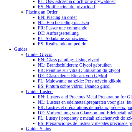
PL: Oświadczenia o ochronie prywatnośc
ES: Notificación de privacidad
Placing an Order
EN: Placing an order
NL: Een bestelling plaatsen
FR: Passer une commande
DE: Auftragserteilung
PL: Składanie zamówienia
ES: Realizando un pedido
Guides
Guide: Glycol
EN: Glass painting: Using glycol
NL: Brandschilderen: Glycol gebruiken
FR: Peinture sur vitrail : utilisation du glycol
DE: Glasmalerei: Einsatz von Glykol
PL: Malowanie na szkle: Przy użyciu glikolu
ES: Pintura sobre vidrio: Usando glicol
Guide: Lusters
EN: Lusters and Precious Metal Preparation for Gl
NL: Lusters en edelmetaalpreparaten voor glas, fai
FR: Lustres et préparations de métaux précieux pour
DE: Vorbereitung von Glanzton und Edelmetallpräp
PL: Lustry i preparaty z metali szlachetnych do sz
ES: Preparaciones de lustres y metales preciosos pa
Guide: Stains