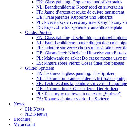
EN: Glass painting: Copper red and silver stains
NL: Brandschilderen: Koper rood en zilvergelen
FR: Jaune d’argent et rouge de cuivre transparent
DE: Transparentes Kupferrot und Silberlot
PL: Przezroczysty czerwony miedziany i lazury s
ES: Rojo cobre transparente y amarillos de plata
Guide: Pipettes
EN: Glass painting: Useful things to do with pipett
NL: Brandschilderen: Leuke dingen doen met pipe
FR: Peinture sur verre: choses utiles à faire avec de
DE: Glasmalerei: Nützliche Hinweise zum Einsatz
PL: Malowanie na szkle: Do czego można użyć pi
ES: Pintura sobre vidrio: Cosas útiles con pipetas
Guide: Spritzers
EN: Textures in glass painting: The Spritzer
NL: Texturen in brandschilderen: het fixeerspuitje
FR: Textures dans la peinture sur verre : La pompe
DE: Texturen in der Glasmalerei: Der Spritzer
PL: Tekstury w malowaniu na szkle: „Spritzer”
ES: Texturas al pintar vidrio: La Spritzer
News
EN: News
NL: Nieuws
Brochure
My account