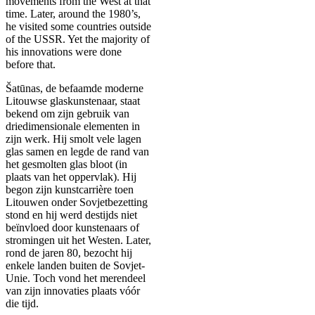
movements from the West at that
time. Later, around the 1980’s,
he visited some countries outside
of the USSR. Yet the majority of
his innovations were done
before that.
Šatūnas, de befaamde moderne
Litouwse glaskunstenaar, staat
bekend om zijn gebruik van
driedimensionale elementen in
zijn werk. Hij smolt vele lagen
glas samen en legde de rand van
het gesmolten glas bloot (in
plaats van het oppervlak). Hij
begon zijn kunstcarrière toen
Litouwen onder Sovjetbezetting
stond en hij werd destijds niet
beïnvloed door kunstenaars of
stromingen uit het Westen. Later,
rond de jaren 80, bezocht hij
enkele landen buiten de Sovjet-
Unie. Toch vond het merendeel
van zijn innovaties plaats vóór
die tijd.