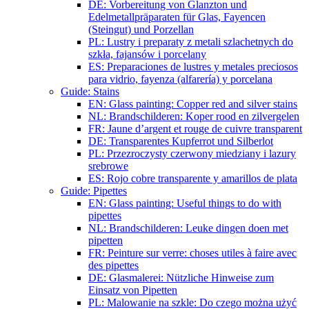
DE: Vorbereitung von Glanzton und
Edelmetallpräparaten für Glas, Fayencen
(Steingut) und Porzellan
PL: Lustry i preparaty z metali szlachetnych do
szkła, fajansów i porcelany
ES: Preparaciones de lustres y metales preciosos
para vidrio, fayenza (alfarería) y porcelana
Guide: Stains
EN: Glass painting: Copper red and silver stains
NL: Brandschilderen: Koper rood en zilvergelen
FR: Jaune d’argent et rouge de cuivre transparent
DE: Transparentes Kupferrot und Silberlot
PL: Przezroczysty czerwony miedziany i lazury
srebrowe
ES: Rojo cobre transparente y amarillos de plata
Guide: Pipettes
EN: Glass painting: Useful things to do with
pipettes
NL: Brandschilderen: Leuke dingen doen met
pipetten
FR: Peinture sur verre: choses utiles à faire avec
des pipettes
DE: Glasmalerei: Nützliche Hinweise zum
Einsatz von Pipetten
PL: Malowanie na szkle: Do czego można użyć