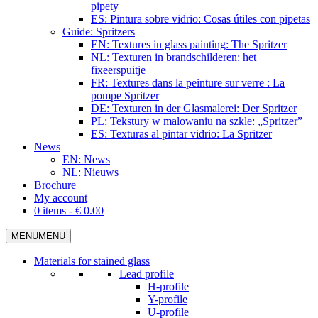
pipety
ES: Pintura sobre vidrio: Cosas útiles con pipetas
Guide: Spritzers
EN: Textures in glass painting: The Spritzer
NL: Texturen in brandschilderen: het
fixeerspuitje
FR: Textures dans la peinture sur verre : La
pompe Spritzer
DE: Texturen in der Glasmalerei: Der Spritzer
PL: Tekstury w malowaniu na szkle: „Spritzer”
ES: Texturas al pintar vidrio: La Spritzer
News
EN: News
NL: Nieuws
Brochure
My account
0 items -
€
0.00
MENU
MENU
Materials for stained glass
Lead profile
H-profile
Y-profile
U-profile