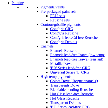
Painting
Pigments/Paints
Pre-packaged paint sets
PELI sets
Reusche sets
Contour/grisaille pigments
Cont/gris CRG
Cont/gris Reusche
Cont/gris lead/Cd free Reusche
Cont/gris Debitus
Enamels
Enamels Reusche
Enamels lead-free Izawa (low temp)
Enamels lead-free Izawa (resistant)
Metallic Izawa
'BR' Series lead-free CRG
Universal Series 'U' CRG
High temp pigments
Colors Dove ('Rogue enamels')
Transparents Dove
Blendable bending Reusche
Hot Glass lead-free Reusche
Hot Glass Reusche
Transparent Debitus
'BF' Series lead-free CRG