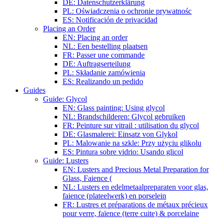
DE: Datenschutzerklärung
PL: Oświadczenia o ochronie prywatnośc
ES: Notificación de privacidad
Placing an Order
EN: Placing an order
NL: Een bestelling plaatsen
FR: Passer une commande
DE: Auftragserteilung
PL: Składanie zamówienia
ES: Realizando un pedido
Guides
Guide: Glycol
EN: Glass painting: Using glycol
NL: Brandschilderen: Glycol gebruiken
FR: Peinture sur vitrail : utilisation du glycol
DE: Glasmalerei: Einsatz von Glykol
PL: Malowanie na szkle: Przy użyciu glikolu
ES: Pintura sobre vidrio: Usando glicol
Guide: Lusters
EN: Lusters and Precious Metal Preparation for
Glass, Faience (
NL: Lusters en edelmetaalpreparaten voor glas,
faience (plateelwerk) en porselein
FR: Lustres et préparations de métaux précieux
pour verre, faïence (terre cuite) & porcelaine