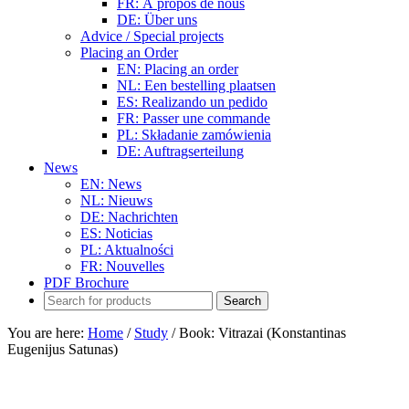
FR: À propos de nous
DE: Über uns
Advice / Special projects
Placing an Order
EN: Placing an order
NL: Een bestelling plaatsen
ES: Realizando un pedido
FR: Passer une commande
PL: Składanie zamówienia
DE: Auftragserteilung
News
EN: News
NL: Nieuws
DE: Nachrichten
ES: Noticias
PL: Aktualności
FR: Nouvelles
PDF Brochure
You are here:
Home
/
Study
/
Book: Vitrazai (Konstantinas
Eugenijus Satunas)