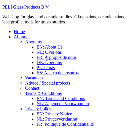
PELI Glass Products B.V.
Webshop for glass and ceramic studios. Glass paints, ceramic paints,
lead profile, tools for artists studios.
Home
About us
About us
EN: About Us
NL: Over ons
FR: À propos de nous
DE: Über uns
PL: O nas
ES: Acerca de nosotros
Vacancies
Advice / Special projects
Contact
Terms & Conditions
EN: Terms and Conditions
NL: Algemene Voorwaarden
Privacy Policy
EN: Privacy Notice
NL: Privacyverklaring
FR: Politique de Confidentialité