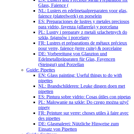
Glass, Faience (
NL: Lusters en edelmetaalpreparaten voor glas,
faience (plateelwerk) en porselein
ES: Preparaciones de lustres y metales preciosos
para vidrio, fayenza (alfarería) y porcelana
PL: Lustry i preparaty z metali szlachetnych do
szkła, fajansów i porcelany
FR: Lustres et préparations de métaux précieux
pour verre, faïence (terre cuite) & porcelaine
DE: Vorbereitung von Glanzton und
Edelmetallpräparaten für Glas, Fayencen
(Steingut) und Porzellan
Guide: Pipettes
EN: Glass painting: Useful things to do with
pipettes
NL: Brandschilderen: Leuke dingen doen met
pipetten
ES: Pintura sobre vidrio: Cosas útiles con pipetas
PL: Malowanie na szkle: Do czego można użyć
pipety
FR: Peinture sur verre: choses utiles à faire avec
des pipettes
DE: Glasmalerei: Nützliche Hinweise zum
Einsatz von Pipetten