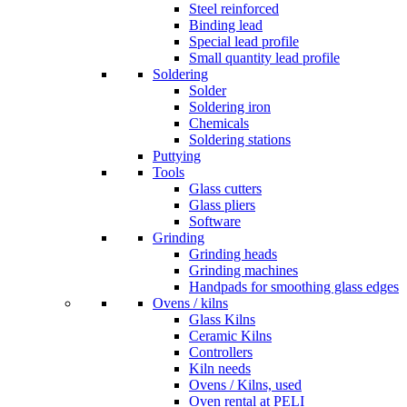
Steel reinforced
Binding lead
Special lead profile
Small quantity lead profile
Soldering
Solder
Soldering iron
Chemicals
Soldering stations
Puttying
Tools
Glass cutters
Glass pliers
Software
Grinding
Grinding heads
Grinding machines
Handpads for smoothing glass edges
Ovens / kilns
Glass Kilns
Ceramic Kilns
Controllers
Kiln needs
Ovens / Kilns, used
Oven rental at PELI