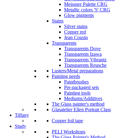
Meissner Palette CRG
Metallic colors 'S' CRG
Glow pigments
Stains
Silver stains
Copper red
Jean Cousin
Transparents
Transparents Dove
Transparents Izawa
Transparents Vibrantz
Transparents Reusche
Lusters/Metal preparations
Painting needs
Paintbrushes
Pre-packaged sets
Painting tools
Mediums/Additives
The Glass painter's method
Glasatelier Ellen Portrait Class
Tiffany
Copper foil tape
Study
PELI Workshops
The Glass Painter's Method