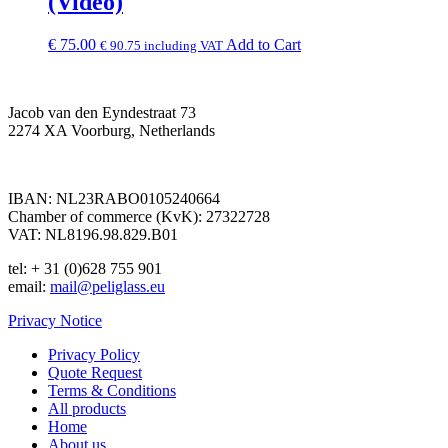
(Video)
€
75.00
Add to Cart
€
90.75
including VAT
Jacob van den Eyndestraat 73
2274 XA Voorburg, Netherlands
IBAN: NL23RABO0105240664
Chamber of commerce (KvK): 27322728
VAT: NL8196.98.829.B01
tel: + 31 (0)628 755 901
email:
mail@peliglass.eu
Privacy Notice
Privacy Policy
Quote Request
Terms & Conditions
All products
Home
About us