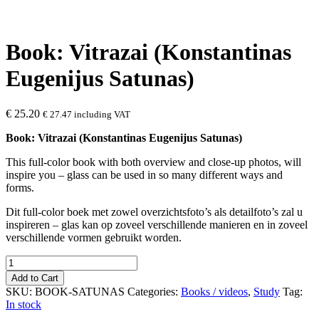
Book: Vitrazai (Konstantinas
Eugenijus Satunas)
€
25.20
€
27.47
including VAT
Book: Vitrazai (Konstantinas Eugenijus Satunas)
This full-color book with both overview and close-up photos, will
inspire you – glass can be used in so many different ways and
forms.
Dit full-color boek met zowel overzichtsfoto’s als detailfoto’s zal u
inspireren – glas kan op zoveel verschillende manieren en in zoveel
verschillende vormen gebruikt worden.
Book:
Vitrazai
Add to Cart
(Konstantinas
SKU:
BOOK-SATUNAS
Categories:
Books / videos
,
Study
Tag:
Eugenijus
In stock
Satunas)