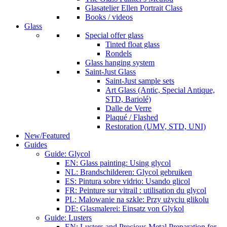
Glasatelier Ellen Portrait Class
Books / videos
Glass
Special offer glass
Tinted float glass
Rondels
Glass hanging system
Saint-Just Glass
Saint-Just sample sets
Art Glass (Antic, Special Antique,
STD, Bariolé)
Dalle de Verre
Plaqué / Flashed
Restoration (UMV, STD, UNI)
New/Featured
Guides
Guide: Glycol
EN: Glass painting: Using glycol
NL: Brandschilderen: Glycol gebruiken
ES: Pintura sobre vidrio: Usando glicol
FR: Peinture sur vitrail : utilisation du glycol
PL: Malowanie na szkle: Przy użyciu glikolu
DE: Glasmalerei: Einsatz von Glykol
Guide: Lusters
EN: Lusters and Precious Metal Preparation for