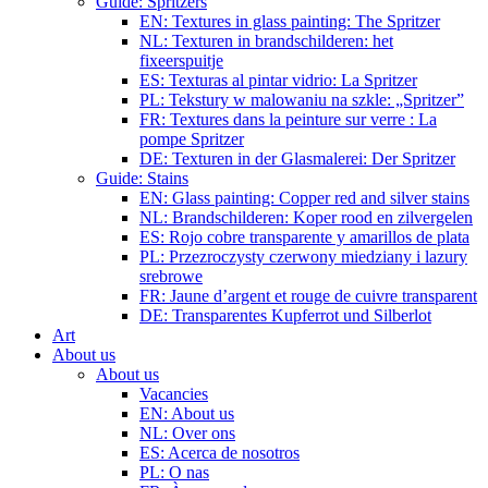
Guide: Spritzers
EN: Textures in glass painting: The Spritzer
NL: Texturen in brandschilderen: het
fixeerspuitje
ES: Texturas al pintar vidrio: La Spritzer
PL: Tekstury w malowaniu na szkle: „Spritzer”
FR: Textures dans la peinture sur verre : La
pompe Spritzer
DE: Texturen in der Glasmalerei: Der Spritzer
Guide: Stains
EN: Glass painting: Copper red and silver stains
NL: Brandschilderen: Koper rood en zilvergelen
ES: Rojo cobre transparente y amarillos de plata
PL: Przezroczysty czerwony miedziany i lazury
srebrowe
FR: Jaune d’argent et rouge de cuivre transparent
DE: Transparentes Kupferrot und Silberlot
Art
About us
About us
Vacancies
EN: About us
NL: Over ons
ES: Acerca de nosotros
PL: O nas