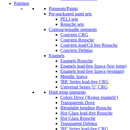
Painting
Pigments/Paints
Pre-packaged paint sets
PELI sets
Reusche sets
Contour/grisaille pigments
Cont/gris CRG
Cont/gris Reusche
Cont/gris lead/Cd free Reusche
Cont/gris Debitus
Enamels
Enamels Reusche
Enamels lead-free Izawa (low temp)
Enamels lead-free Izawa (resistant)
Metallic Izawa
'BR' Series lead-free CRG
Universal Series 'U' CRG
High temp pigments
Colors Dove ('Rogue enamels')
Transparents Dove
Blendable bending Reusche
Hot Glass lead-free Reusche
Hot Glass Reusche
Transparent Debitus
'BF' Series lead-free CRG