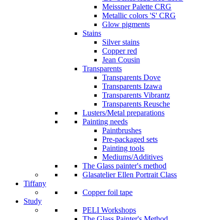
Meissner Palette CRG
Metallic colors 'S' CRG
Glow pigments
Stains
Silver stains
Copper red
Jean Cousin
Transparents
Transparents Dove
Transparents Izawa
Transparents Vibrantz
Transparents Reusche
Lusters/Metal preparations
Painting needs
Paintbrushes
Pre-packaged sets
Painting tools
Mediums/Additives
The Glass painter's method
Glasatelier Ellen Portrait Class
Tiffany
Copper foil tape
Study
PELI Workshops
The Glass Painter's Method