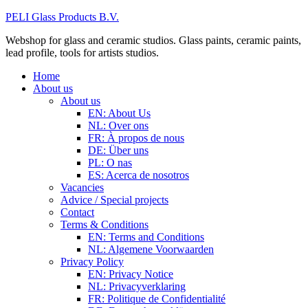
PELI Glass Products B.V.
Webshop for glass and ceramic studios. Glass paints, ceramic paints,
lead profile, tools for artists studios.
Home
About us
About us
EN: About Us
NL: Over ons
FR: À propos de nous
DE: Über uns
PL: O nas
ES: Acerca de nosotros
Vacancies
Advice / Special projects
Contact
Terms & Conditions
EN: Terms and Conditions
NL: Algemene Voorwaarden
Privacy Policy
EN: Privacy Notice
NL: Privacyverklaring
FR: Politique de Confidentialité