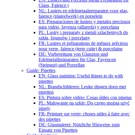
Glass, Faience (
NL: Lusters en edelmetaalpreparaten voor glas,
faience (plateelwerk) en porselein
ES: Preparaciones de lustres y metales preciosos
para vidrio, fayenza (alfarería) y porcelana
PL: Lustry i preparaty z metali szlachetnych do
szkła, fajansów i porcelany
FR: Lustres et préparations de métaux précieux
pour verre, faïence (terre cuite) & porcelaine
DE: Vorbereitung von Glanzton und
Edelmetallpräparaten für Glas, Fayencen
(Steingut) und Porzellan
Guide: Pipettes
EN: Glass painting: Useful things to do with
pipettes
NL: Brandschilderen: Leuke dingen doen met
pipetten
ES: Pintura sobre vidrio: Cosas útiles con pipetas
PL: Malowanie na szkle: Do czego można użyć
pipety
FR: Peinture sur verre: choses utiles à faire avec
des pipettes
DE: Glasmalerei: Nützliche Hinweise zum
Einsatz von Pipetten