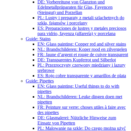
DE: Vorbereitung von Glanzton und
Edelmetallpräparaten für Glas, Fayencen
(Steingut) und Porzellan
PL: Lustry i preparaty z metali szlachetnych do
szkła, fajansów i porcelany
ES: Preparaciones de lustres y metales preciosos
para vidrio, fayenza (alfarería) y porcelana
Guide: Stains
EN: Glass painting: Copper red and silver stains
NL: Brandschilderen: Koper rood en zilvergelen
FR: Jaune d’argent et rouge de cuivre transparent
DE: Transparentes Kupferrot und Silberlot
PL: Przezroczysty czerwony miedziany i lazury
srebrowe
ES: Rojo cobre transparente y amarillos de plata
Guide: Pipettes
EN: Glass painting: Useful things to do with
pipettes
NL: Brandschilderen: Leuke dingen doen met
pipetten
FR: Peinture sur verre: choses utiles à faire avec
des pipettes
DE: Glasmalerei: Nützliche Hinweise zum
Einsatz von Pipetten
PL: Malowanie na szkle: Do czego można użyć