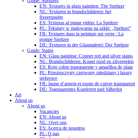
Guide: Spritzers
EN: Textures in glass painting: The Spritzer
NL: Texturen in brandschilderen: het
fixeerspuitje
ES: Texturas al pintar vidrio: La Spritzer
PL: Tekstury w malowaniu na szkle: „Spritzer”
FR: Textures dans la peinture sur verre : La
pompe Spritzer
DE: Texturen in der Glasmalerei: Der Spritzer
Guide: Stains
EN: Glass painting: Copper red and silver stains
NL: Brandschilderen: Koper rood en zilvergelen
ES: Rojo cobre transparente y amarillos de plata
PL: Przezroczysty czerwony miedziany i lazury
srebrowe
FR: Jaune d’argent et rouge de cuivre transparent
DE: Transparentes Kupferrot und Silberlot
Art
About us
About us
Vacancies
EN: About us
NL: Over ons
ES: Acerca de nosotros
PL: O nas