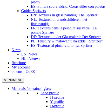
pipety
ES: Pintura sobre vidrio: Cosas útiles con pipetas
Guide: Spritzers
EN: Textures in glass painting: The Spritzer
NL: Texturen in brandschilderen: het
fixeerspuitje
FR: Textures dans la peinture sur verre : La
pompe Spritzer
DE: Texturen in der Glasmalerei: Der Spritzer
PL: Tekstury w malowaniu na szkle: „Spritzer”
ES: Texturas al pintar vidrio: La Spritzer
News
EN: News
NL: Nieuws
Brochure
My account
0 items -
€
0.00
MENU
MENU
Materials for stained glass
Lead profile
H-profile
Y-profile
U-profile