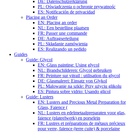
DE: Datenschutzerklärung
PL: Oświadczenia o ochronie prywatnośc
ES: Notificación de privacidad
Placing an Order
EN: Placing an order
NL: Een bestelling plaatsen
FR: Passer une commande
DE: Auftragserteilung
PL: Składanie zamówienia
ES: Realizando un pedido
Guides
Guide: Glycol
EN: Glass painting: Using glycol
NL: Brandschilderen: Glycol gebruiken
FR: Peinture sur vitrail : utilisation du glycol
DE: Glasmalerei: Einsatz von Glykol
PL: Malowanie na szkle: Przy użyciu glikolu
ES: Pintura sobre vidrio: Usando glicol
Guide: Lusters
EN: Lusters and Precious Metal Preparation for
Glass, Faience (
NL: Lusters en edelmetaalpreparaten voor glas,
faience (plateelwerk) en porselein
FR: Lustres et préparations de métaux précieux
pour verre, faïence (terre cuite) & porcelaine