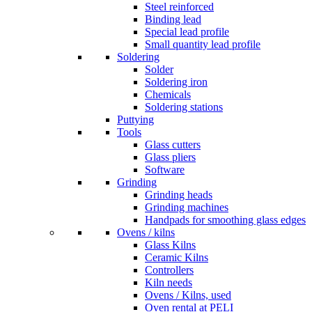
Steel reinforced
Binding lead
Special lead profile
Small quantity lead profile
Soldering
Solder
Soldering iron
Chemicals
Soldering stations
Puttying
Tools
Glass cutters
Glass pliers
Software
Grinding
Grinding heads
Grinding machines
Handpads for smoothing glass edges
Ovens / kilns
Glass Kilns
Ceramic Kilns
Controllers
Kiln needs
Ovens / Kilns, used
Oven rental at PELI