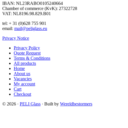
IBAN: NL23RABO0105240664
Chamber of commerce (KvK): 27322728
VAT: NL8196.98.829.B01
tel: + 31 (0)628 755 901
email:
mail@peliglass.eu
Privacy Notice
Privacy Policy
Quote Request
Terms & Conditions
All products
Home
About us
Vacancies
My account
Cart
Checkout
© 2026 ·
PELI Glass
· Built by
Wereldbestormers