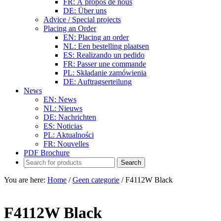
FR: À propos de nous
DE: Über uns
Advice / Special projects
Placing an Order
EN: Placing an order
NL: Een bestelling plaatsen
ES: Realizando un pedido
FR: Passer une commande
PL: Składanie zamówienia
DE: Auftragserteilung
News
EN: News
NL: Nieuws
DE: Nachrichten
ES: Noticias
PL: Aktualności
FR: Nouvelles
PDF Brochure
You are here:
Home
/
Geen categorie
/
F4112W Black
F4112W Black