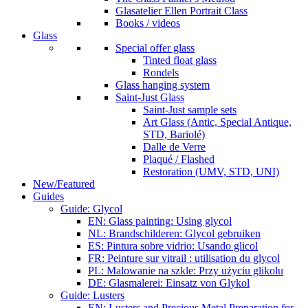
Glasatelier Ellen Portrait Class
Books / videos
Glass
Special offer glass
Tinted float glass
Rondels
Glass hanging system
Saint-Just Glass
Saint-Just sample sets
Art Glass (Antic, Special Antique,
STD, Bariolé)
Dalle de Verre
Plaqué / Flashed
Restoration (UMV, STD, UNI)
New/Featured
Guides
Guide: Glycol
EN: Glass painting: Using glycol
NL: Brandschilderen: Glycol gebruiken
ES: Pintura sobre vidrio: Usando glicol
FR: Peinture sur vitrail : utilisation du glycol
PL: Malowanie na szkle: Przy użyciu glikolu
DE: Glasmalerei: Einsatz von Glykol
Guide: Lusters
EN: Lusters and Precious Metal Preparation for