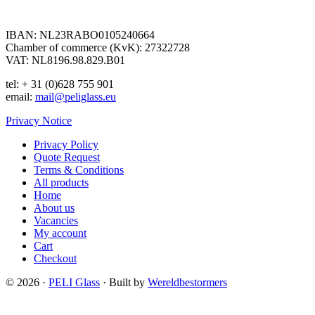
IBAN: NL23RABO0105240664
Chamber of commerce (KvK): 27322728
VAT: NL8196.98.829.B01
tel: + 31 (0)628 755 901
email:
mail@peliglass.eu
Privacy Notice
Privacy Policy
Quote Request
Terms & Conditions
All products
Home
About us
Vacancies
My account
Cart
Checkout
© 2026 ·
PELI Glass
· Built by
Wereldbestormers