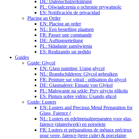
DE: Datenschutzerklärung
PL: Oświadczenia o ochronie prywatnośc
ES: Notificación de privacidad
Placing an Order
EN: Placing an order
NL: Een bestelling plaatsen
FR: Passer une commande
DE: Auftragserteilung
PL: Składanie zamówienia
ES: Realizando un pedido
Guides
Guide: Glycol
EN: Glass painting: Using glycol
NL: Brandschilderen: Glycol gebruiken
FR: Peinture sur vitrail : utilisation du glycol
DE: Glasmalerei: Einsatz von Glykol
PL: Malowanie na szkle: Przy użyciu glikolu
ES: Pintura sobre vidrio: Usando glicol
Guide: Lusters
EN: Lusters and Precious Metal Preparation for
Glass, Faience (
NL: Lusters en edelmetaalpreparaten voor glas,
faience (plateelwerk) en porselein
FR: Lustres et préparations de métaux précieux
pour verre, faïence (terre cuite) & porcelaine