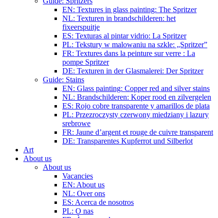
Guide: Spritzers
EN: Textures in glass painting: The Spritzer
NL: Texturen in brandschilderen: het
fixeerspuitje
ES: Texturas al pintar vidrio: La Spritzer
PL: Tekstury w malowaniu na szkle: „Spritzer”
FR: Textures dans la peinture sur verre : La
pompe Spritzer
DE: Texturen in der Glasmalerei: Der Spritzer
Guide: Stains
EN: Glass painting: Copper red and silver stains
NL: Brandschilderen: Koper rood en zilvergelen
ES: Rojo cobre transparente y amarillos de plata
PL: Przezroczysty czerwony miedziany i lazury
srebrowe
FR: Jaune d’argent et rouge de cuivre transparent
DE: Transparentes Kupferrot und Silberlot
Art
About us
About us
Vacancies
EN: About us
NL: Over ons
ES: Acerca de nosotros
PL: O nas