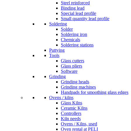
Steel reinforced
Binding lead
Special lead profile
Small quantity lead profile
Soldering
Solder
Soldering iron
Chemicals
Soldering stations
Puttying
Tools
Glass cutters
Glass pliers
Software
Grinding
Grinding heads
Grinding machines
Handpads for smoothing glass edges
Ovens / kilns
Glass Kilns
Ceramic Kilns
Controllers
Kiln needs
Ovens / Kilns, used
Oven rental at PELI