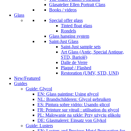
Glasatelier Ellen Portrait Class
Books / videos
Glass
Special offer glass
Tinted float glass
Rondels
Glass hanging system
Saint-Just Glass
Saint-Just sample sets
Art Glass (Antic, Special Antique,
STD, Bariolé)
Dalle de Verre
Plaqué / Flashed
Restoration (UMV, STD, UNI)
New/Featured
Guides
Guide: Glycol
EN: Glass painting: Using glycol
NL: Brandschilderen: Glycol gebruiken
ES: Pintura sobre vidrio: Usando glicol
FR: Peinture sur vitrail : utilisation du glycol
PL: Malowanie na szkle: Przy użyciu glikolu
DE: Glasmalerei: Einsatz von Glykol
Guide: Lusters
EN: Lusters and Precious Metal Preparation for