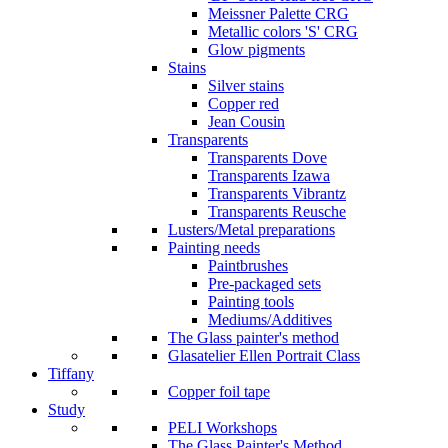
Meissner Palette CRG
Metallic colors 'S' CRG
Glow pigments
Stains
Silver stains
Copper red
Jean Cousin
Transparents
Transparents Dove
Transparents Izawa
Transparents Vibrantz
Transparents Reusche
Lusters/Metal preparations
Painting needs
Paintbrushes
Pre-packaged sets
Painting tools
Mediums/Additives
The Glass painter's method
Glasatelier Ellen Portrait Class
Tiffany
Copper foil tape
Study
PELI Workshops
The Glass Painter's Method