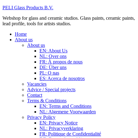
PELI Glass Products B.V.
Webshop for glass and ceramic studios. Glass paints, ceramic paints,
lead profile, tools for artists studios.
Home
About us
About us
EN: About Us
NL: Over ons
FR: À propos de nous
DE: Über uns
PL: O nas
ES: Acerca de nosotros
Vacancies
Advice / Special projects
Contact
Terms & Conditions
EN: Terms and Conditions
NL: Algemene Voorwaarden
Privacy Policy
EN: Privacy Notice
NL: Privacyverklaring
FR: Politique de Confidentialité