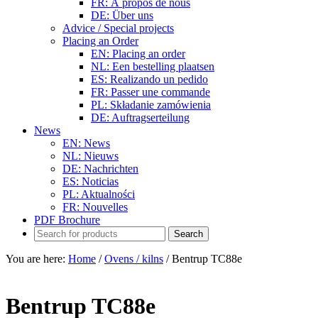
FR: À propos de nous
DE: Über uns
Advice / Special projects
Placing an Order
EN: Placing an order
NL: Een bestelling plaatsen
ES: Realizando un pedido
FR: Passer une commande
PL: Składanie zamówienia
DE: Auftragserteilung
News
EN: News
NL: Nieuws
DE: Nachrichten
ES: Noticias
PL: Aktualności
FR: Nouvelles
PDF Brochure
You are here:
Home
/
Ovens / kilns
/
Bentrup TC88e
Bentrup TC88e