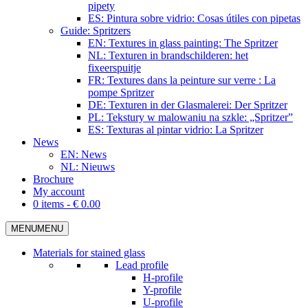
pipety
ES: Pintura sobre vidrio: Cosas útiles con pipetas
Guide: Spritzers
EN: Textures in glass painting: The Spritzer
NL: Texturen in brandschilderen: het
fixeerspuitje
FR: Textures dans la peinture sur verre : La
pompe Spritzer
DE: Texturen in der Glasmalerei: Der Spritzer
PL: Tekstury w malowaniu na szkle: „Spritzer”
ES: Texturas al pintar vidrio: La Spritzer
News
EN: News
NL: Nieuws
Brochure
My account
0 items -
€
0.00
MENU
MENU
Materials for stained glass
Lead profile
H-profile
Y-profile
U-profile