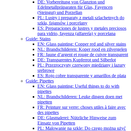
DE: Vorbereitung von Glanzton und
Edelmetallpräparaten für Glas, Fayencen
(Steingut) und Porzellan
PL: Lustry i preparaty z metali szlachetnych do
szkła, fajansów i porcelany
ES: Preparaciones de lustres y metales preciosos
para vidrio, fayenza (alfarería) y porcelana
Guide: Stains
EN: Glass painting: Copper red and silver stains
NL: Brandschilderen: Koper rood en zilvergelen
FR: Jaune d’argent et rouge de cuivre transparent
DE: Transparentes Kupferrot und Silberlot
PL: Przezroczysty czerwony miedziany i lazury
srebrowe
ES: Rojo cobre transparente y amarillos de plata
Guide: Pipettes
EN: Glass painting: Useful things to do with
pipettes
NL: Brandschilderen: Leuke dingen doen met
pipetten
FR: Peinture sur verre: choses utiles à faire avec
des pipettes
DE: Glasmalerei: Nützliche Hinweise zum
Einsatz von Pipetten
PL: Malowanie na szkle: Do czego można użyć