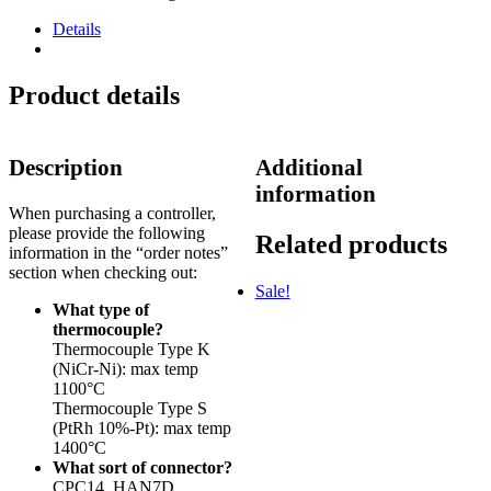
Details
Product details
Description
Additional
information
When purchasing a controller,
please provide the following
Related products
information in the “order notes”
section when checking out:
Sale!
What type of
thermocouple?
Thermocouple Type K
(NiCr-Ni): max temp
1100°C
Thermocouple Type S
(PtRh 10%-Pt): max temp
1400°C
What sort of connector?
CPC14, HAN7D,