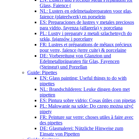
Glass, Faience (
NL: Lusters en edelmetaalpreparaten voor glas,
faience (plateelwerk) en porselein
ES: Preparaciones de lustres y metales preciosos
para vidrio, fayenza (alfarería) y porcelana
PL: Lustry i preparaty z metali szlachetnych do
szkła, fajansów i porcelany
FR: Lustres et préparations de métaux précieux
pour verre, faïence (terre cuite) & porcelaine
DE: Vorbereitung von Glanzton und
Edelmetallpräparaten für Glas, Fayencen
(Steingut) und Porzellan
Guide: Pipettes
EN: Glass painting: Useful things to do with
pipettes
NL: Brandschilderen: Leuke dingen doen met
pipetten
ES: Pintura sobre vidrio: Cosas útiles con pipetas
PL: Malowanie na szkle: Do czego można użyć
pipety
FR: Peinture sur verre: choses utiles à faire avec
des pipettes
DE: Glasmalerei: Nützliche Hinweise zum
Einsatz von Pipetten