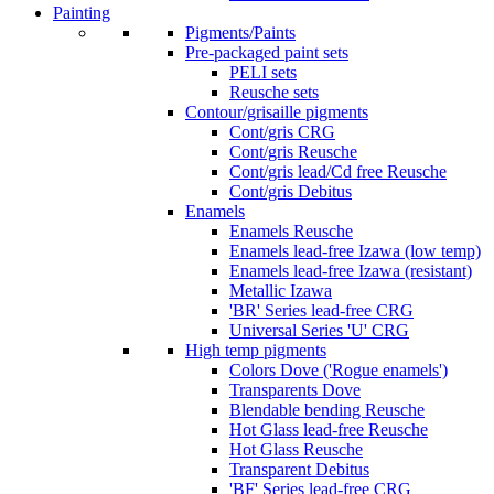
Painting
Pigments/Paints
Pre-packaged paint sets
PELI sets
Reusche sets
Contour/grisaille pigments
Cont/gris CRG
Cont/gris Reusche
Cont/gris lead/Cd free Reusche
Cont/gris Debitus
Enamels
Enamels Reusche
Enamels lead-free Izawa (low temp)
Enamels lead-free Izawa (resistant)
Metallic Izawa
'BR' Series lead-free CRG
Universal Series 'U' CRG
High temp pigments
Colors Dove ('Rogue enamels')
Transparents Dove
Blendable bending Reusche
Hot Glass lead-free Reusche
Hot Glass Reusche
Transparent Debitus
'BF' Series lead-free CRG