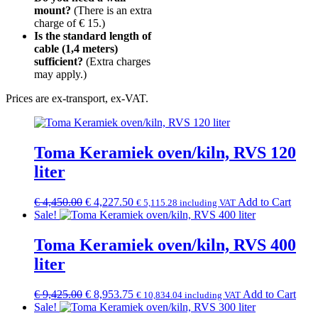
mount?
(There is an extra
charge of € 15.)
Is the standard length of
cable (1,4 meters)
sufficient?
(Extra charges
may apply.)
Prices are ex-transport, ex-VAT.
Toma Keramiek oven/kiln, RVS 120
liter
Original
Current
€
4,450.00
€
4,227.50
Add to Cart
€
5,115.28
including VAT
price
price
Sale!
was:
is:
€ 4,450.00.
€ 4,227.50.
Toma Keramiek oven/kiln, RVS 400
liter
Original
Current
€
9,425.00
€
8,953.75
Add to Cart
€
10,834.04
including VAT
price
price
Sale!