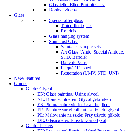
Glasatelier Ellen Portrait Class
Books / videos
Glass
Special offer glass
Tinted float glass
Rondels
Glass hanging system
Saint-Just Glass
Saint-Just sample sets
Art Glass (Antic, Special Antique,
STD, Bariolé)
Dalle de Verre
Plaqué / Flashed
Restoration (UMV, STD, UNI)
New/Featured
Guides
Guide: Glycol
EN: Glass painting: Using glycol
NL: Brandschilderen: Glycol gebruiken
ES: Pintura sobre vidrio: Usando glicol
FR: Peinture sur vitrail : utilisation du glycol
PL: Malowanie na szkle: Przy użyciu glikolu
DE: Glasmalerei: Einsatz von Glykol
Guide: Lusters
EN: Lusters and Precious Metal Preparation for