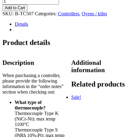
Bentrup
TC507
Add to Cart
quantity
SKU:
B-TC507
Categories:
Controllers
,
Ovens / kilns
Details
Product details
Description
Additional
information
When purchasing a controller,
please provide the following
Related products
information in the “order notes”
section when checking out:
Sale!
What type of
thermocouple?
Thermocouple Type K
(NiCr-Ni): max temp
1100°C
Thermocouple Type S
(PtRh 10%-Pt): max temp