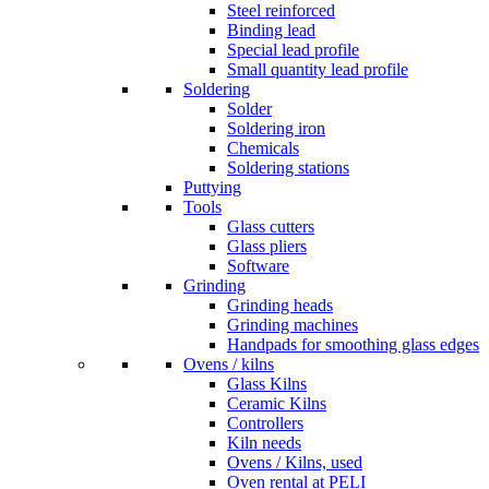
Steel reinforced
Binding lead
Special lead profile
Small quantity lead profile
Soldering
Solder
Soldering iron
Chemicals
Soldering stations
Puttying
Tools
Glass cutters
Glass pliers
Software
Grinding
Grinding heads
Grinding machines
Handpads for smoothing glass edges
Ovens / kilns
Glass Kilns
Ceramic Kilns
Controllers
Kiln needs
Ovens / Kilns, used
Oven rental at PELI