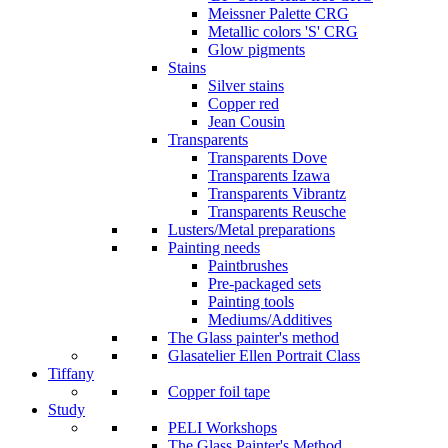
Meissner Palette CRG
Metallic colors 'S' CRG
Glow pigments
Stains
Silver stains
Copper red
Jean Cousin
Transparents
Transparents Dove
Transparents Izawa
Transparents Vibrantz
Transparents Reusche
Lusters/Metal preparations
Painting needs
Paintbrushes
Pre-packaged sets
Painting tools
Mediums/Additives
The Glass painter's method
Glasatelier Ellen Portrait Class
Tiffany
Copper foil tape
Study
PELI Workshops
The Glass Painter's Method