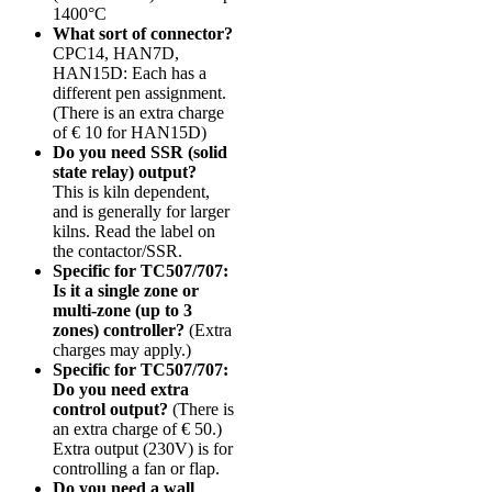
1400°C
What sort of connector?
CPC14, HAN7D,
HAN15D: Each has a
different pen assignment.
(There is an extra charge
of € 10 for HAN15D)
Do you need SSR (solid
state relay) output?
This is kiln dependent,
and is generally for larger
kilns. Read the label on
the contactor/SSR.
Specific for TC507/707:
Is it a single zone or
multi-zone (up to 3
zones) controller?
(Extra
charges may apply.)
Specific for TC507/707:
Do you need extra
control output?
(There is
an extra charge of € 50.)
Extra output (230V) is for
controlling a fan or flap.
Do you need a wall