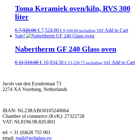
was:
is:
€ 9,425.00.
€ 8,953.75.
Toma Keramiek oven/kiln, RVS 300
liter
Original
Current
€
7,920.00
€
7,524.00
Add to Cart
€
9,104.04
including VAT
price
price
Sale!
was:
is:
€ 7,920.00.
€ 7,524.00.
Nabertherm GF 240 Glass oven
Original
Current
€
11,510.00
€
10,934.50
Add to Cart
€
13,230.75
including VAT
price
price
was:
is:
€ 11,510.00.
€ 10,934.50.
Jacob van den Eyndestraat 73
2274 XA Voorburg, Netherlands
IBAN: NL23RABO0105240664
Chamber of commerce (KvK): 27322728
VAT: NL8196.98.829.B01
tel: + 31 (0)628 755 901
email:
mail@peliglass.eu