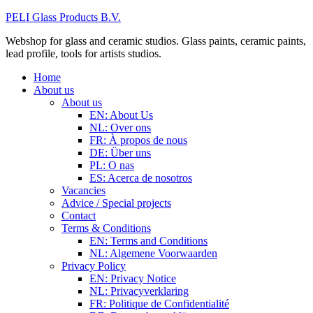
PELI Glass Products B.V.
Webshop for glass and ceramic studios. Glass paints, ceramic paints,
lead profile, tools for artists studios.
Home
About us
About us
EN: About Us
NL: Over ons
FR: À propos de nous
DE: Über uns
PL: O nas
ES: Acerca de nosotros
Vacancies
Advice / Special projects
Contact
Terms & Conditions
EN: Terms and Conditions
NL: Algemene Voorwaarden
Privacy Policy
EN: Privacy Notice
NL: Privacyverklaring
FR: Politique de Confidentialité