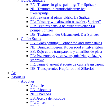
Guide: Spritzers
EN: Textures in glass painting: The Spritzer
NL: Texturen in brandschilderen: het
fixeerspuitje
ES: Texturas al pintar vidrio: La Spritzer
PL: Tekstury w malowaniu na szkle: „Spritzer”
FR: Textures dans la peinture sur verre : La
pompe Spritzer
DE: Texturen in der Glasmalerei: Der Spritzer
Guide: Stains
EN: Glass painting: Copper red and silver stains
NL: Brandschilderen: Koper rood en zilvergelen
ES: Rojo cobre transparente y amarillos de plata
PL: Przezroczysty czerwony miedziany i lazury
srebrowe
FR: Jaune d’argent et rouge de cuivre transparent
DE: Transparentes Kupferrot und Silberlot
Art
About us
About us
Vacancies
EN: About us
NL: Over ons
ES: Acerca de nosotros
PL: O nas