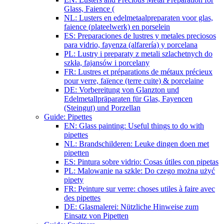
Glass, Faience (
NL: Lusters en edelmetaalpreparaten voor glas,
faience (plateelwerk) en porselein
ES: Preparaciones de lustres y metales preciosos
para vidrio, fayenza (alfarería) y porcelana
PL: Lustry i preparaty z metali szlachetnych do
szkła, fajansów i porcelany
FR: Lustres et préparations de métaux précieux
pour verre, faïence (terre cuite) & porcelaine
DE: Vorbereitung von Glanzton und
Edelmetallpräparaten für Glas, Fayencen
(Steingut) und Porzellan
Guide: Pipettes
EN: Glass painting: Useful things to do with
pipettes
NL: Brandschilderen: Leuke dingen doen met
pipetten
ES: Pintura sobre vidrio: Cosas útiles con pipetas
PL: Malowanie na szkle: Do czego można użyć
pipety
FR: Peinture sur verre: choses utiles à faire avec
des pipettes
DE: Glasmalerei: Nützliche Hinweise zum
Einsatz von Pipetten