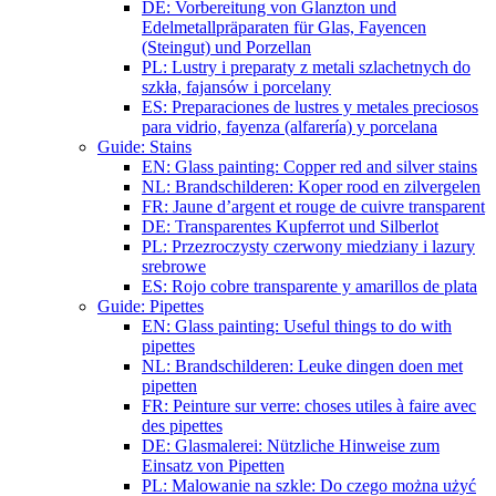
DE: Vorbereitung von Glanzton und
Edelmetallpräparaten für Glas, Fayencen
(Steingut) und Porzellan
PL: Lustry i preparaty z metali szlachetnych do
szkła, fajansów i porcelany
ES: Preparaciones de lustres y metales preciosos
para vidrio, fayenza (alfarería) y porcelana
Guide: Stains
EN: Glass painting: Copper red and silver stains
NL: Brandschilderen: Koper rood en zilvergelen
FR: Jaune d’argent et rouge de cuivre transparent
DE: Transparentes Kupferrot und Silberlot
PL: Przezroczysty czerwony miedziany i lazury
srebrowe
ES: Rojo cobre transparente y amarillos de plata
Guide: Pipettes
EN: Glass painting: Useful things to do with
pipettes
NL: Brandschilderen: Leuke dingen doen met
pipetten
FR: Peinture sur verre: choses utiles à faire avec
des pipettes
DE: Glasmalerei: Nützliche Hinweise zum
Einsatz von Pipetten
PL: Malowanie na szkle: Do czego można użyć