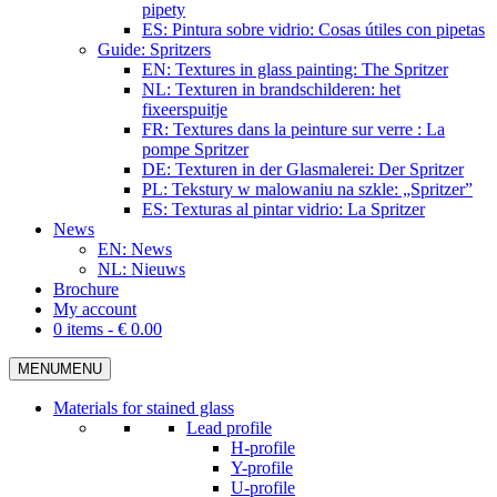
pipety
ES: Pintura sobre vidrio: Cosas útiles con pipetas
Guide: Spritzers
EN: Textures in glass painting: The Spritzer
NL: Texturen in brandschilderen: het
fixeerspuitje
FR: Textures dans la peinture sur verre : La
pompe Spritzer
DE: Texturen in der Glasmalerei: Der Spritzer
PL: Tekstury w malowaniu na szkle: „Spritzer”
ES: Texturas al pintar vidrio: La Spritzer
News
EN: News
NL: Nieuws
Brochure
My account
0 items -
€
0.00
MENU
MENU
Materials for stained glass
Lead profile
H-profile
Y-profile
U-profile