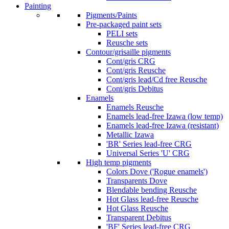
Painting
Pigments/Paints
Pre-packaged paint sets
PELI sets
Reusche sets
Contour/grisaille pigments
Cont/gris CRG
Cont/gris Reusche
Cont/gris lead/Cd free Reusche
Cont/gris Debitus
Enamels
Enamels Reusche
Enamels lead-free Izawa (low temp)
Enamels lead-free Izawa (resistant)
Metallic Izawa
'BR' Series lead-free CRG
Universal Series 'U' CRG
High temp pigments
Colors Dove ('Rogue enamels')
Transparents Dove
Blendable bending Reusche
Hot Glass lead-free Reusche
Hot Glass Reusche
Transparent Debitus
'BF' Series lead-free CRG