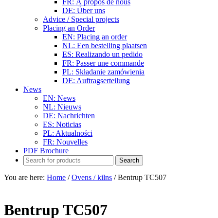
FR: À propos de nous
DE: Über uns
Advice / Special projects
Placing an Order
EN: Placing an order
NL: Een bestelling plaatsen
ES: Realizando un pedido
FR: Passer une commande
PL: Składanie zamówienia
DE: Auftragserteilung
News
EN: News
NL: Nieuws
DE: Nachrichten
ES: Noticias
PL: Aktualności
FR: Nouvelles
PDF Brochure
You are here:
Home
/
Ovens / kilns
/
Bentrup TC507
Bentrup TC507