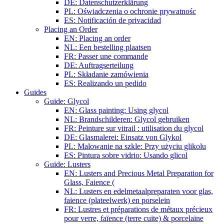
DE: Datenschutzerklärung
PL: Oświadczenia o ochronie prywatnośc
ES: Notificación de privacidad
Placing an Order
EN: Placing an order
NL: Een bestelling plaatsen
FR: Passer une commande
DE: Auftragserteilung
PL: Składanie zamówienia
ES: Realizando un pedido
Guides
Guide: Glycol
EN: Glass painting: Using glycol
NL: Brandschilderen: Glycol gebruiken
FR: Peinture sur vitrail : utilisation du glycol
DE: Glasmalerei: Einsatz von Glykol
PL: Malowanie na szkle: Przy użyciu glikolu
ES: Pintura sobre vidrio: Usando glicol
Guide: Lusters
EN: Lusters and Precious Metal Preparation for
Glass, Faience (
NL: Lusters en edelmetaalpreparaten voor glas,
faience (plateelwerk) en porselein
FR: Lustres et préparations de métaux précieux
pour verre, faïence (terre cuite) & porcelaine