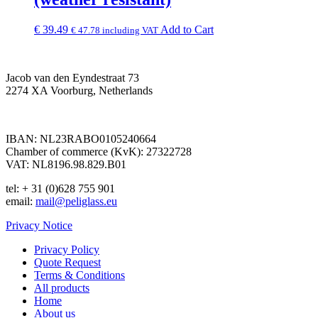
€
39.49
Add to Cart
€
47.78
including VAT
Jacob van den Eyndestraat 73
2274 XA Voorburg, Netherlands
IBAN: NL23RABO0105240664
Chamber of commerce (KvK): 27322728
VAT: NL8196.98.829.B01
tel: + 31 (0)628 755 901
email:
mail@peliglass.eu
Privacy Notice
Privacy Policy
Quote Request
Terms & Conditions
All products
Home
About us