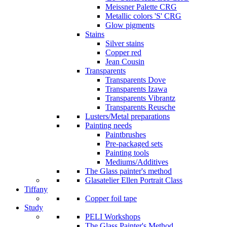
Meissner Palette CRG
Metallic colors 'S' CRG
Glow pigments
Stains
Silver stains
Copper red
Jean Cousin
Transparents
Transparents Dove
Transparents Izawa
Transparents Vibrantz
Transparents Reusche
Lusters/Metal preparations
Painting needs
Paintbrushes
Pre-packaged sets
Painting tools
Mediums/Additives
The Glass painter's method
Glasatelier Ellen Portrait Class
Tiffany
Copper foil tape
Study
PELI Workshops
The Glass Painter's Method