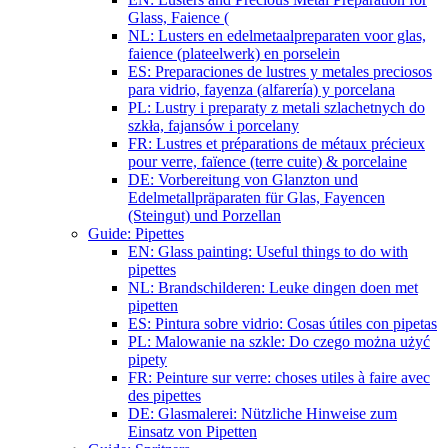
Glass, Faience (
NL: Lusters en edelmetaalpreparaten voor glas,
faience (plateelwerk) en porselein
ES: Preparaciones de lustres y metales preciosos
para vidrio, fayenza (alfarería) y porcelana
PL: Lustry i preparaty z metali szlachetnych do
szkła, fajansów i porcelany
FR: Lustres et préparations de métaux précieux
pour verre, faïence (terre cuite) & porcelaine
DE: Vorbereitung von Glanzton und
Edelmetallpräparaten für Glas, Fayencen
(Steingut) und Porzellan
Guide: Pipettes
EN: Glass painting: Useful things to do with
pipettes
NL: Brandschilderen: Leuke dingen doen met
pipetten
ES: Pintura sobre vidrio: Cosas útiles con pipetas
PL: Malowanie na szkle: Do czego można użyć
pipety
FR: Peinture sur verre: choses utiles à faire avec
des pipettes
DE: Glasmalerei: Nützliche Hinweise zum
Einsatz von Pipetten