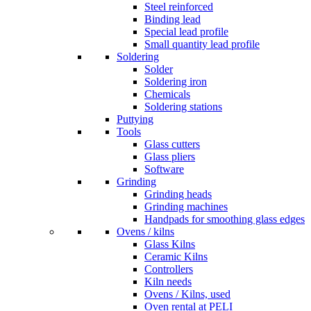
Steel reinforced
Binding lead
Special lead profile
Small quantity lead profile
Soldering
Solder
Soldering iron
Chemicals
Soldering stations
Puttying
Tools
Glass cutters
Glass pliers
Software
Grinding
Grinding heads
Grinding machines
Handpads for smoothing glass edges
Ovens / kilns
Glass Kilns
Ceramic Kilns
Controllers
Kiln needs
Ovens / Kilns, used
Oven rental at PELI