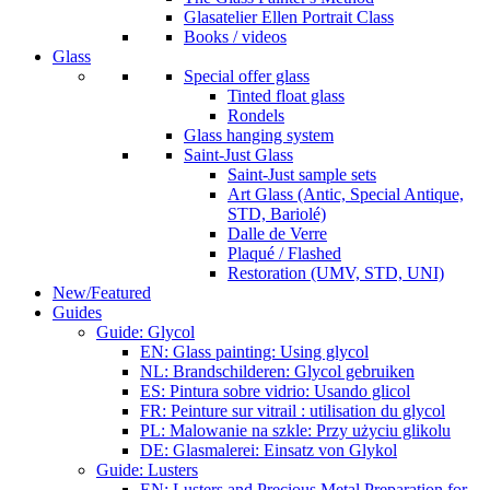
Glasatelier Ellen Portrait Class
Books / videos
Glass
Special offer glass
Tinted float glass
Rondels
Glass hanging system
Saint-Just Glass
Saint-Just sample sets
Art Glass (Antic, Special Antique,
STD, Bariolé)
Dalle de Verre
Plaqué / Flashed
Restoration (UMV, STD, UNI)
New/Featured
Guides
Guide: Glycol
EN: Glass painting: Using glycol
NL: Brandschilderen: Glycol gebruiken
ES: Pintura sobre vidrio: Usando glicol
FR: Peinture sur vitrail : utilisation du glycol
PL: Malowanie na szkle: Przy użyciu glikolu
DE: Glasmalerei: Einsatz von Glykol
Guide: Lusters
EN: Lusters and Precious Metal Preparation for