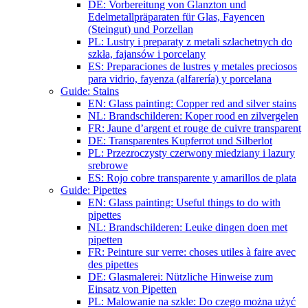
DE: Vorbereitung von Glanzton und
Edelmetallpräparaten für Glas, Fayencen
(Steingut) und Porzellan
PL: Lustry i preparaty z metali szlachetnych do
szkła, fajansów i porcelany
ES: Preparaciones de lustres y metales preciosos
para vidrio, fayenza (alfarería) y porcelana
Guide: Stains
EN: Glass painting: Copper red and silver stains
NL: Brandschilderen: Koper rood en zilvergelen
FR: Jaune d’argent et rouge de cuivre transparent
DE: Transparentes Kupferrot und Silberlot
PL: Przezroczysty czerwony miedziany i lazury
srebrowe
ES: Rojo cobre transparente y amarillos de plata
Guide: Pipettes
EN: Glass painting: Useful things to do with
pipettes
NL: Brandschilderen: Leuke dingen doen met
pipetten
FR: Peinture sur verre: choses utiles à faire avec
des pipettes
DE: Glasmalerei: Nützliche Hinweise zum
Einsatz von Pipetten
PL: Malowanie na szkle: Do czego można użyć