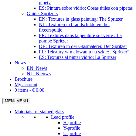
pipety
ES: Pintura sobre vidrio: Cosas útiles con pipetas
Guide: Spritzers
EN: Textures in glass painting: The Spritzer
NL: Texturen in brandschilderen: het
fixeerspuitje
FR: Textures dans la peinture sur verre : La
pompe Spritzer
DE: Texturen in der Glasmalerei: Der Spritzer
PL: Tekstury w malowaniu na szkle: „Spritzer”
ES: Texturas al pintar vidrio: La Spritzer
News
EN: News
NL: Nieuws
Brochure
My account
0 items -
€
0.00
MENU
MENU
Materials for stained glass
Lead profile
H-profile
Y-profile
U-profile