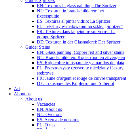
Guide: Spritzers
EN: Textures in glass painting: The Spritzer
NL: Texturen in brandschilderen: het
fixeerspuitje
ES: Texturas al pintar vidrio: La Spritzer
PL: Tekstury w malowaniu na szkle: „Spritzer”
FR: Textures dans la peinture sur verre : La
pompe Spritzer
DE: Texturen in der Glasmalerei: Der Spritzer
Guide: Stains
EN: Glass painting: Copper red and silver stains
NL: Brandschilderen: Koper rood en zilvergelen
ES: Rojo cobre transparente y amarillos de plata
PL: Przezroczysty czerwony miedziany i lazury
srebrowe
FR: Jaune d’argent et rouge de cuivre transparent
DE: Transparentes Kupferrot und Silberlot
Art
About us
About us
Vacancies
EN: About us
NL: Over ons
ES: Acerca de nosotros
PL: O nas