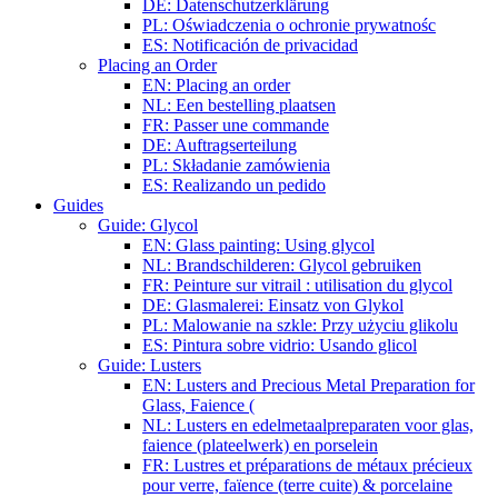
DE: Datenschutzerklärung
PL: Oświadczenia o ochronie prywatnośc
ES: Notificación de privacidad
Placing an Order
EN: Placing an order
NL: Een bestelling plaatsen
FR: Passer une commande
DE: Auftragserteilung
PL: Składanie zamówienia
ES: Realizando un pedido
Guides
Guide: Glycol
EN: Glass painting: Using glycol
NL: Brandschilderen: Glycol gebruiken
FR: Peinture sur vitrail : utilisation du glycol
DE: Glasmalerei: Einsatz von Glykol
PL: Malowanie na szkle: Przy użyciu glikolu
ES: Pintura sobre vidrio: Usando glicol
Guide: Lusters
EN: Lusters and Precious Metal Preparation for
Glass, Faience (
NL: Lusters en edelmetaalpreparaten voor glas,
faience (plateelwerk) en porselein
FR: Lustres et préparations de métaux précieux
pour verre, faïence (terre cuite) & porcelaine