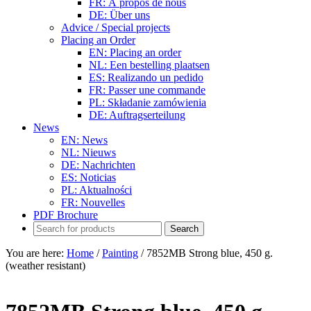
FR: À propos de nous
DE: Über uns
Advice / Special projects
Placing an Order
EN: Placing an order
NL: Een bestelling plaatsen
ES: Realizando un pedido
FR: Passer une commande
PL: Składanie zamówienia
DE: Auftragserteilung
News
EN: News
NL: Nieuws
DE: Nachrichten
ES: Noticias
PL: Aktualności
FR: Nouvelles
PDF Brochure
You are here:
Home
/
Painting
/
7852MB Strong blue, 450 g.
(weather resistant)