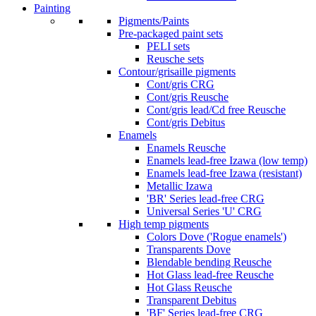
Painting
Pigments/Paints
Pre-packaged paint sets
PELI sets
Reusche sets
Contour/grisaille pigments
Cont/gris CRG
Cont/gris Reusche
Cont/gris lead/Cd free Reusche
Cont/gris Debitus
Enamels
Enamels Reusche
Enamels lead-free Izawa (low temp)
Enamels lead-free Izawa (resistant)
Metallic Izawa
'BR' Series lead-free CRG
Universal Series 'U' CRG
High temp pigments
Colors Dove ('Rogue enamels')
Transparents Dove
Blendable bending Reusche
Hot Glass lead-free Reusche
Hot Glass Reusche
Transparent Debitus
'BF' Series lead-free CRG