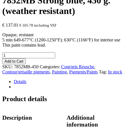
7852MB Strong blue, 450 g.
(weather resistant)
€
137.01
€
165.78
including VAT
Opaque, resistant
5 min 649-677°C (1200-1250°F); 630°C (1166°F) for interior use
This paint contains lead.
7852MB
Strong
Add to Cart
blue,
SKU:
7852MB-450
Categories:
Cont/gris Reusche
,
450
Contour/grisaille pigments
,
Painting
,
Pigments/Paints
Tag:
In stock
g.
(weather
Details
resistant)
quantity
Product details
Description
Additional
information