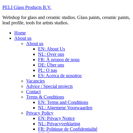
PELI Glass Products B.V.
Webshop for glass and ceramic studios. Glass paints, ceramic paints,
lead profile, tools for artists studios.
Home
About us
About us
EN: About Us
NL: Over ons
FR: À propos de nous
DE: Über uns
PL: O nas
ES: Acerca de nosotros
Vacancies
Advice / Special projects
Contact
Terms & Conditions
EN: Terms and Conditions
NL: Algemene Voorwaarden
Privacy Policy
EN: Privacy Notice
NL: Privacyverklaring
FR: Politique de Confidentialité