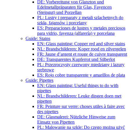
DE: Vorbereitung von Glanzton und
Edelmetallpräparaten für Glas, Fayencen
(Steingut) und Porzellan
PL: Lustry i preparaty z metali szlachetnych do
szkła, fajansów i porcelany
ES: Preparaciones de lustres y metales preciosos
para vidrio, fayenza (alfarería) y porcelana
Guide: Stains
EN: Glass painting: Copper red and silver stains
NL: Brandschilderen: Koper rood en zilvergelen
FR: Jaune d’argent et rouge de cuivre transparent
DE: Transparentes Kupferrot und Silberlot
PL: Przezroczysty czerwony miedziany i lazury
srebrowe
ES: Rojo cobre transparente y amarillos de plata
Guide: Pipettes
EN: Glass painting: Useful things to do with
pipettes
NL: Brandschilderen: Leuke dingen doen met
pipetten
FR: Peinture sur verre: choses utiles à faire avec
des pipettes
DE: Glasmalerei: Nützliche Hinweise zum
Einsatz von Pipetten
PL: Malowanie na szkle: Do czego można użyć