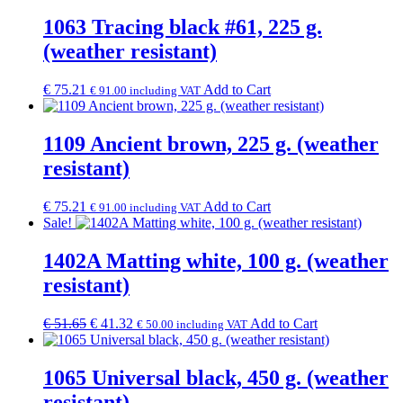
1063 Tracing black #61, 225 g.
(weather resistant)
€
75.21
Add to Cart
€
91.00
including VAT
1109 Ancient brown, 225 g. (weather
resistant)
€
75.21
Add to Cart
€
91.00
including VAT
Sale!
1402A Matting white, 100 g. (weather
resistant)
Original
Current
€
51.65
€
41.32
Add to Cart
€
50.00
including VAT
price
price
was:
is:
€ 51.65.
€ 41.32.
1065 Universal black, 450 g. (weather
resistant)