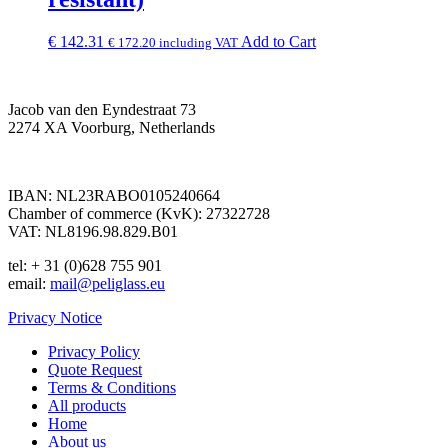
€
142.31
Add to Cart
€
172.20
including VAT
Jacob van den Eyndestraat 73
2274 XA Voorburg, Netherlands
IBAN: NL23RABO0105240664
Chamber of commerce (KvK): 27322728
VAT: NL8196.98.829.B01
tel: + 31 (0)628 755 901
email:
mail@peliglass.eu
Privacy Notice
Privacy Policy
Quote Request
Terms & Conditions
All products
Home
About us