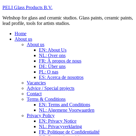
PELI Glass Products B.V.
Webshop for glass and ceramic studios. Glass paints, ceramic paints,
lead profile, tools for artists studios.
Home
About us
About us
EN: About Us
NL: Over ons
FR: À propos de nous
DE: Über uns
PL: O nas
ES: Acerca de nosotros
Vacancies
Advice / Special projects
Contact
Terms & Conditions
EN: Terms and Conditions
NL: Algemene Voorwaarden
Privacy Policy
EN: Privacy Notice
NL: Privacyverklaring
FR: Politique de Confidentialité