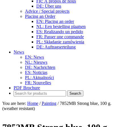
FR: À propos de nous
DE: Über uns
Advice / Special projects
Placing an Order
EN: Placing an order
NL: Een bestelling plaatsen
ES: Realizando un pedido
FR: Passer une commande
PL: Składanie zamówienia
DE: Auftragserteilung
News
EN: News
NL: Nieuws
DE: Nachrichten
ES: Noticias
PL: Aktualności
FR: Nouvelles
PDF Brochure
You are here:
Home
/
Painting
/
7852MB Strong blue, 100 g.
(weather resistant)