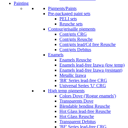
Painting
Pigments/Paints
Pre-packaged paint sets
PELI sets
Reusche sets
Contour/grisaille pigments
Cont/gris CRG
Cont/gris Reusche
Cont/gris lead/Cd free Reusche
Cont/gris Debitus
Enamels
Enamels Reusche
Enamels lead-free Izawa (low temp)
Enamels lead-free Izawa (resistant)
Metallic Izawa
'BR' Series lead-free CRG
Universal Series 'U' CRG
High temp pigments
Colors Dove ('Rogue enamels')
Transparents Dove
Blendable bending Reusche
Hot Glass lead-free Reusche
Hot Glass Reusche
Transparent Debitus
'BF' Series lead-free CRG