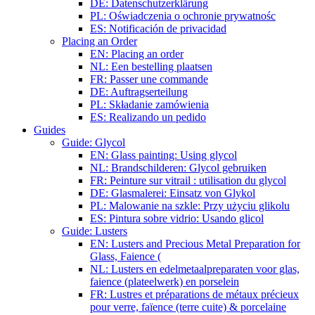
DE: Datenschutzerklärung
PL: Oświadczenia o ochronie prywatnośc
ES: Notificación de privacidad
Placing an Order
EN: Placing an order
NL: Een bestelling plaatsen
FR: Passer une commande
DE: Auftragserteilung
PL: Składanie zamówienia
ES: Realizando un pedido
Guides
Guide: Glycol
EN: Glass painting: Using glycol
NL: Brandschilderen: Glycol gebruiken
FR: Peinture sur vitrail : utilisation du glycol
DE: Glasmalerei: Einsatz von Glykol
PL: Malowanie na szkle: Przy użyciu glikolu
ES: Pintura sobre vidrio: Usando glicol
Guide: Lusters
EN: Lusters and Precious Metal Preparation for
Glass, Faience (
NL: Lusters en edelmetaalpreparaten voor glas,
faience (plateelwerk) en porselein
FR: Lustres et préparations de métaux précieux
pour verre, faïence (terre cuite) & porcelaine