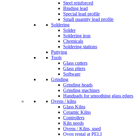
Steel reinforced
Binding lead
Special lead profile
Small quantity lead profile
Soldering
Solder
Soldering iron
Chemicals
Soldering stations
Puttying
Tools
Glass cutters
Glass pliers
Software
Grinding
Grinding heads
Grinding machines
Handpads for smoothing glass edges
Ovens / kilns
Glass Kilns
Ceramic Kilns
Controllers
Kiln needs
Ovens / Kilns, used
Oven rental at PELI