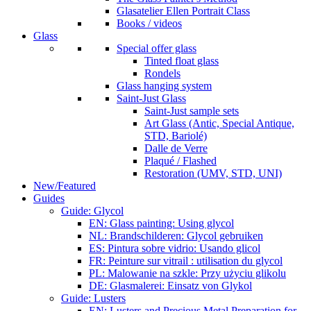
Glasatelier Ellen Portrait Class
Books / videos
Glass
Special offer glass
Tinted float glass
Rondels
Glass hanging system
Saint-Just Glass
Saint-Just sample sets
Art Glass (Antic, Special Antique,
STD, Bariolé)
Dalle de Verre
Plaqué / Flashed
Restoration (UMV, STD, UNI)
New/Featured
Guides
Guide: Glycol
EN: Glass painting: Using glycol
NL: Brandschilderen: Glycol gebruiken
ES: Pintura sobre vidrio: Usando glicol
FR: Peinture sur vitrail : utilisation du glycol
PL: Malowanie na szkle: Przy użyciu glikolu
DE: Glasmalerei: Einsatz von Glykol
Guide: Lusters
EN: Lusters and Precious Metal Preparation for