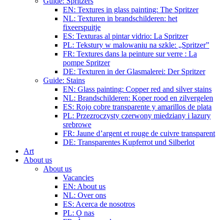
Guide: Spritzers
EN: Textures in glass painting: The Spritzer
NL: Texturen in brandschilderen: het
fixeerspuitje
ES: Texturas al pintar vidrio: La Spritzer
PL: Tekstury w malowaniu na szkle: „Spritzer”
FR: Textures dans la peinture sur verre : La
pompe Spritzer
DE: Texturen in der Glasmalerei: Der Spritzer
Guide: Stains
EN: Glass painting: Copper red and silver stains
NL: Brandschilderen: Koper rood en zilvergelen
ES: Rojo cobre transparente y amarillos de plata
PL: Przezroczysty czerwony miedziany i lazury
srebrowe
FR: Jaune d’argent et rouge de cuivre transparent
DE: Transparentes Kupferrot und Silberlot
Art
About us
About us
Vacancies
EN: About us
NL: Over ons
ES: Acerca de nosotros
PL: O nas