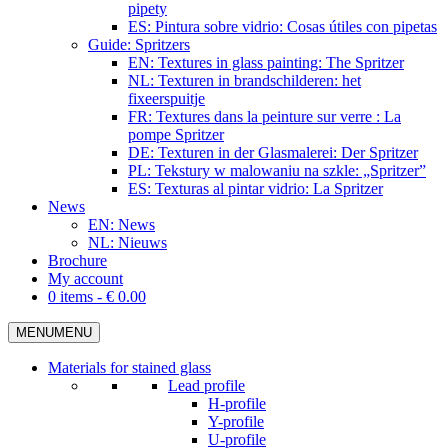
pipety
ES: Pintura sobre vidrio: Cosas útiles con pipetas
Guide: Spritzers
EN: Textures in glass painting: The Spritzer
NL: Texturen in brandschilderen: het
fixeerspuitje
FR: Textures dans la peinture sur verre : La
pompe Spritzer
DE: Texturen in der Glasmalerei: Der Spritzer
PL: Tekstury w malowaniu na szkle: „Spritzer”
ES: Texturas al pintar vidrio: La Spritzer
News
EN: News
NL: Nieuws
Brochure
My account
0 items -
€
0.00
MENU
MENU
Materials for stained glass
Lead profile
H-profile
Y-profile
U-profile