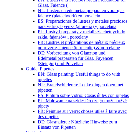
Glass, Faience (
NL: Lusters en edelmetaalpreparaten voor glas,
faience (plateelwerk) en porselein
ES: Preparaciones de lustres y metales preciosos
para vidrio, fayenza (alfarería) y porcelana
PL: Lustry i preparaty z metali szlachetnych do
szkła, fajansów i porcelany
FR: Lustres et préparations de métaux précieux
pour verre, faïence (terre cuite) & porcelaine
DE: Vorbereitung von Glanzton und
Edelmetallpräparaten für Glas, Fayencen
(Steingut) und Porzellan
Guide: Pipettes
EN: Glass painting: Useful things to do with
pipettes
NL: Brandschilderen: Leuke dingen doen met
pipetten
ES: Pintura sobre vidrio: Cosas útiles con pipetas
PL: Malowanie na szkle: Do czego można użyć
pipety
FR: Peinture sur verre: choses utiles à faire avec
des pipettes
DE: Glasmalerei: Nützliche Hinweise zum
Einsatz von Pipetten