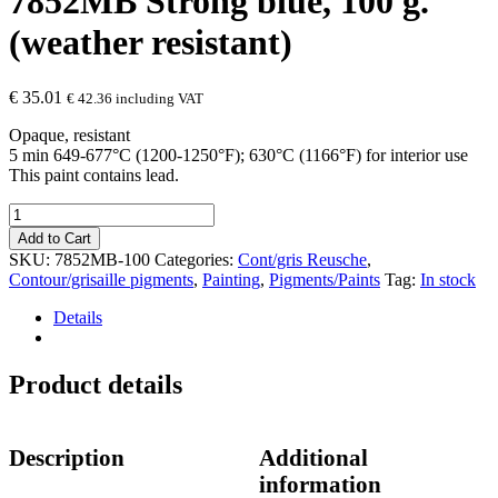
7852MB Strong blue, 100 g.
(weather resistant)
€
35.01
€
42.36
including VAT
Opaque, resistant
5 min 649-677°C (1200-1250°F); 630°C (1166°F) for interior use
This paint contains lead.
7852MB
Strong
Add to Cart
blue,
SKU:
7852MB-100
Categories:
Cont/gris Reusche
,
100
Contour/grisaille pigments
,
Painting
,
Pigments/Paints
Tag:
In stock
g.
(weather
Details
resistant)
quantity
Product details
Description
Additional
information