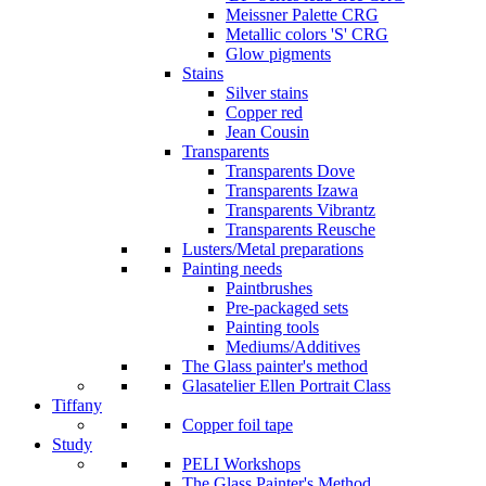
Meissner Palette CRG
Metallic colors 'S' CRG
Glow pigments
Stains
Silver stains
Copper red
Jean Cousin
Transparents
Transparents Dove
Transparents Izawa
Transparents Vibrantz
Transparents Reusche
Lusters/Metal preparations
Painting needs
Paintbrushes
Pre-packaged sets
Painting tools
Mediums/Additives
The Glass painter's method
Glasatelier Ellen Portrait Class
Tiffany
Copper foil tape
Study
PELI Workshops
The Glass Painter's Method