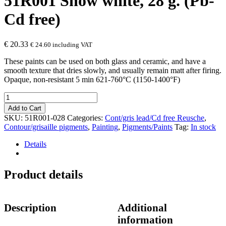
51R001 Snow white, 28 g. (Pb-
Cd free)
€
20.33
€
24.60
including VAT
These paints can be used on both glass and ceramic, and have a
smooth texture that dries slowly, and usually remain matt after firing.
Opaque, non-resistant 5 min 621-760°C (1150-1400°F)
51R001
Snow
Add to Cart
white,
SKU:
51R001-028
Categories:
Cont/gris lead/Cd free Reusche
,
28
Contour/grisaille pigments
,
Painting
,
Pigments/Paints
Tag:
In stock
g.
(Pb-
Details
Cd
free)
quantity
Product details
Description
Additional
information