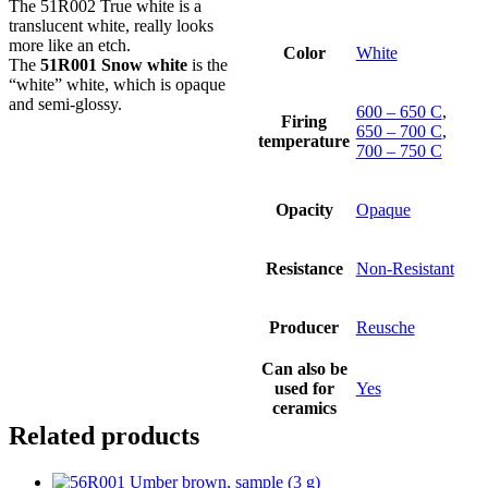
The 51R002 True white is a
translucent white, really looks
more like an etch.
Color
White
The
51R001 Snow white
is the
“white” white, which is opaque
and semi-glossy.
600 – 650 C
,
Firing
650 – 700 C
,
temperature
700 – 750 C
Opacity
Opaque
Resistance
Non-Resistant
Producer
Reusche
Can also be
used for
Yes
ceramics
Related products