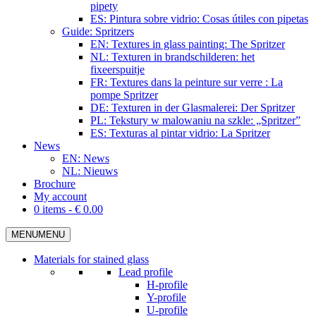
pipety
ES: Pintura sobre vidrio: Cosas útiles con pipetas
Guide: Spritzers
EN: Textures in glass painting: The Spritzer
NL: Texturen in brandschilderen: het
fixeerspuitje
FR: Textures dans la peinture sur verre : La
pompe Spritzer
DE: Texturen in der Glasmalerei: Der Spritzer
PL: Tekstury w malowaniu na szkle: „Spritzer”
ES: Texturas al pintar vidrio: La Spritzer
News
EN: News
NL: Nieuws
Brochure
My account
0 items -
€
0.00
MENU
MENU
Materials for stained glass
Lead profile
H-profile
Y-profile
U-profile