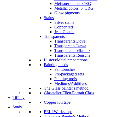
Meissner Palette CRG
Metallic colors 'S' CRG
Glow pigments
Stains
Silver stains
Copper red
Jean Cousin
Transparents
Transparents Dove
Transparents Izawa
Transparents Vibrantz
Transparents Reusche
Lusters/Metal preparations
Painting needs
Paintbrushes
Pre-packaged sets
Painting tools
Mediums/Additives
The Glass painter's method
Glasatelier Ellen Portrait Class
Tiffany
Copper foil tape
Study
PELI Workshops
The Glass Painter's Method