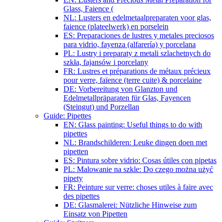
Glass, Faience (
NL: Lusters en edelmetaalpreparaten voor glas,
faience (plateelwerk) en porselein
ES: Preparaciones de lustres y metales preciosos
para vidrio, fayenza (alfarería) y porcelana
PL: Lustry i preparaty z metali szlachetnych do
szkła, fajansów i porcelany
FR: Lustres et préparations de métaux précieux
pour verre, faïence (terre cuite) & porcelaine
DE: Vorbereitung von Glanzton und
Edelmetallpräparaten für Glas, Fayencen
(Steingut) und Porzellan
Guide: Pipettes
EN: Glass painting: Useful things to do with
pipettes
NL: Brandschilderen: Leuke dingen doen met
pipetten
ES: Pintura sobre vidrio: Cosas útiles con pipetas
PL: Malowanie na szkle: Do czego można użyć
pipety
FR: Peinture sur verre: choses utiles à faire avec
des pipettes
DE: Glasmalerei: Nützliche Hinweise zum
Einsatz von Pipetten