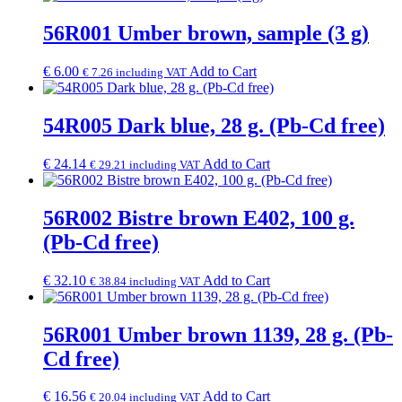
56R001 Umber brown, sample (3 g)
€
6.00
Add to Cart
€
7.26
including VAT
54R005 Dark blue, 28 g. (Pb-Cd free)
€
24.14
Add to Cart
€
29.21
including VAT
56R002 Bistre brown E402, 100 g.
(Pb-Cd free)
€
32.10
Add to Cart
€
38.84
including VAT
56R001 Umber brown 1139, 28 g. (Pb-
Cd free)
€
16.56
Add to Cart
€
20.04
including VAT