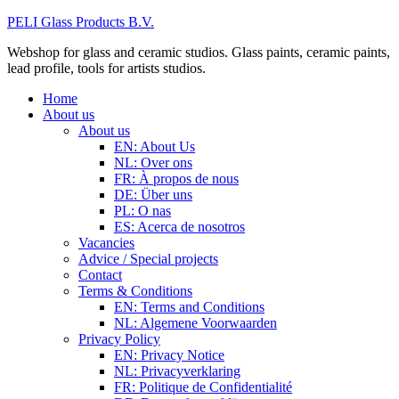
PELI Glass Products B.V.
Webshop for glass and ceramic studios. Glass paints, ceramic paints,
lead profile, tools for artists studios.
Home
About us
About us
EN: About Us
NL: Over ons
FR: À propos de nous
DE: Über uns
PL: O nas
ES: Acerca de nosotros
Vacancies
Advice / Special projects
Contact
Terms & Conditions
EN: Terms and Conditions
NL: Algemene Voorwaarden
Privacy Policy
EN: Privacy Notice
NL: Privacyverklaring
FR: Politique de Confidentialité