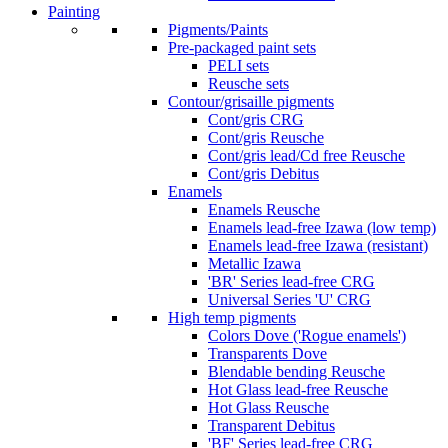
Painting
Pigments/Paints
Pre-packaged paint sets
PELI sets
Reusche sets
Contour/grisaille pigments
Cont/gris CRG
Cont/gris Reusche
Cont/gris lead/Cd free Reusche
Cont/gris Debitus
Enamels
Enamels Reusche
Enamels lead-free Izawa (low temp)
Enamels lead-free Izawa (resistant)
Metallic Izawa
'BR' Series lead-free CRG
Universal Series 'U' CRG
High temp pigments
Colors Dove ('Rogue enamels')
Transparents Dove
Blendable bending Reusche
Hot Glass lead-free Reusche
Hot Glass Reusche
Transparent Debitus
'BF' Series lead-free CRG