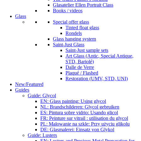
Glasatelier Ellen Portrait Class
Books / videos
Glass
Special offer glass
Tinted float glass
Rondels
Glass hanging system
Saint-Just Glass
Saint-Just sample sets
Art Glass (Antic, Special Antique,
STD, Bariolé)
Dalle de Verre
Plaqué / Flashed
Restoration (UMV, STD, UNI)
New/Featured
Guides
Guide: Glycol
EN: Glass painting: Using glycol
NL: Brandschilderen: Glycol gebruiken
ES: Pintura sobre vidrio: Usando glicol
FR: Peinture sur vitrail : utilisation du glycol
PL: Malowanie na szkle: Przy użyciu glikolu
DE: Glasmalerei: Einsatz von Glykol
Guide: Lusters
EN: Lusters and Precious Metal Preparation for