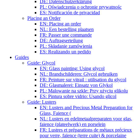
DE: Datenschutzerklärung
PL: Oświadczenia o ochronie prywatnośc
ES: Notificación de privacidad
Placing an Order
EN: Placing an order
NL: Een bestelling plaatsen
FR: Passer une commande
DE: Auftragserteilung
PL: Składanie zamówienia
ES: Realizando un pedido
Guides
Guide: Glycol
EN: Glass painting: Using glycol
NL: Brandschilderen: Glycol gebruiken
FR: Peinture sur vitrail : utilisation du glycol
DE: Glasmalerei: Einsatz von Glykol
PL: Malowanie na szkle: Przy użyciu glikolu
ES: Pintura sobre vidrio: Usando glicol
Guide: Lusters
EN: Lusters and Precious Metal Preparation for
Glass, Faience (
NL: Lusters en edelmetaalpreparaten voor glas,
faience (plateelwerk) en porselein
FR: Lustres et préparations de métaux précieux
pour verre, faïence (terre cuite) & porcelaine