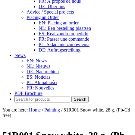
FR: À propos de nous
DE: Über uns
Advice / Special projects
Placing an Order
EN: Placing an order
NL: Een bestelling plaatsen
ES: Realizando un pedido
FR: Passer une commande
PL: Składanie zamówienia
DE: Auftragserteilung
News
EN: News
NL: Nieuws
DE: Nachrichten
ES: Noticias
PL: Aktualności
FR: Nouvelles
PDF Brochure
You are here:
Home
/
Painting
/
51R001 Snow white, 28 g. (Pb-Cd
free)