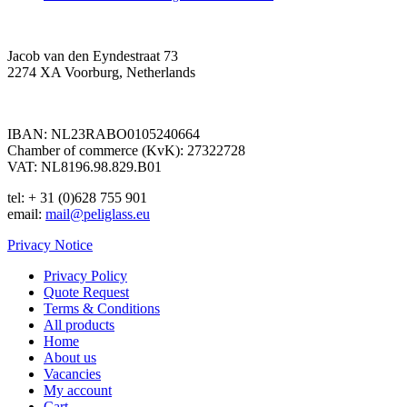
Jacob van den Eyndestraat 73
2274 XA Voorburg, Netherlands
IBAN: NL23RABO0105240664
Chamber of commerce (KvK): 27322728
VAT: NL8196.98.829.B01
tel: + 31 (0)628 755 901
email:
mail@peliglass.eu
Privacy Notice
Privacy Policy
Quote Request
Terms & Conditions
All products
Home
About us
Vacancies
My account
Cart