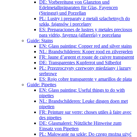
DE: Vorbereitung von Glanzton und
Edelmetallpräparaten für Glas, Fayencen
(Steingut) und Porzellan
PL: Lustry i preparaty z metali szlachetnych do
szkła, fajansów i porcelany
ES: Preparaciones de lustres y metales preciosos
para vidrio, fayenza (alfarería) y porcelana
Guide: Stains
EN: Glass painting: Copper red and silver stains
NL: Brandschilderen: Koper rood en zilvergelen
FR: Jaune d’argent et rouge de cuivre transparent
DE: Transparentes Kupferrot und Silberlot
PL: Przezroczysty czerwony miedziany i lazury
srebrowe
ES: Rojo cobre transparente y amarillos de plata
Guide: Pipettes
EN: Glass painting: Useful things to do with
pipettes
NL: Brandschilderen: Leuke dingen doen met
pipetten
FR: Peinture sur verre: choses utiles à faire avec
des pipettes
DE: Glasmalerei: Nützliche Hinweise zum
Einsatz von Pipetten
PL: Malowanie na szkle: Do czego można użyć