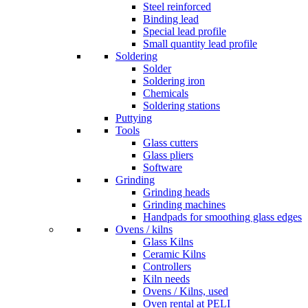
Steel reinforced
Binding lead
Special lead profile
Small quantity lead profile
Soldering
Solder
Soldering iron
Chemicals
Soldering stations
Puttying
Tools
Glass cutters
Glass pliers
Software
Grinding
Grinding heads
Grinding machines
Handpads for smoothing glass edges
Ovens / kilns
Glass Kilns
Ceramic Kilns
Controllers
Kiln needs
Ovens / Kilns, used
Oven rental at PELI