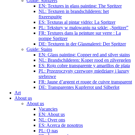
Guide: Spritzers
EN: Textures in glass painting: The Spritzer
NL: Texturen in brandschilderen: het
fixeerspuitje
ES: Texturas al pintar vidrio: La Spritzer
PL: Tekstury w malowaniu na szkle: „Spritzer”
FR: Textures dans la peinture sur verre : La
pompe Spritzer
DE: Texturen in der Glasmalerei: Der Spritzer
Guide: Stains
EN: Glass painting: Copper red and silver stains
NL: Brandschilderen: Koper rood en zilvergelen
ES: Rojo cobre transparente y amarillos de plata
PL: Przezroczysty czerwony miedziany i lazury
srebrowe
FR: Jaune d’argent et rouge de cuivre transparent
DE: Transparentes Kupferrot und Silberlot
Art
About us
About us
Vacancies
EN: About us
NL: Over ons
ES: Acerca de nosotros
PL: O nas