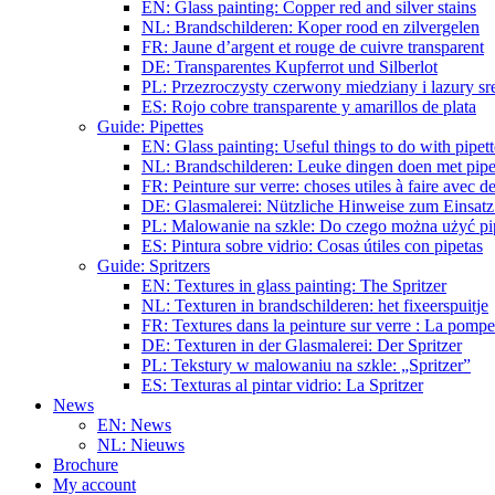
EN: Glass painting: Copper red and silver stains
NL: Brandschilderen: Koper rood en zilvergelen
FR: Jaune d’argent et rouge de cuivre transparent
DE: Transparentes Kupferrot und Silberlot
PL: Przezroczysty czerwony miedziany i lazury s
ES: Rojo cobre transparente y amarillos de plata
Guide: Pipettes
EN: Glass painting: Useful things to do with pipett
NL: Brandschilderen: Leuke dingen doen met pipe
FR: Peinture sur verre: choses utiles à faire avec de
DE: Glasmalerei: Nützliche Hinweise zum Einsatz
PL: Malowanie na szkle: Do czego można użyć pi
ES: Pintura sobre vidrio: Cosas útiles con pipetas
Guide: Spritzers
EN: Textures in glass painting: The Spritzer
NL: Texturen in brandschilderen: het fixeerspuitje
FR: Textures dans la peinture sur verre : La pompe
DE: Texturen in der Glasmalerei: Der Spritzer
PL: Tekstury w malowaniu na szkle: „Spritzer”
ES: Texturas al pintar vidrio: La Spritzer
News
EN: News
NL: Nieuws
Brochure
My account