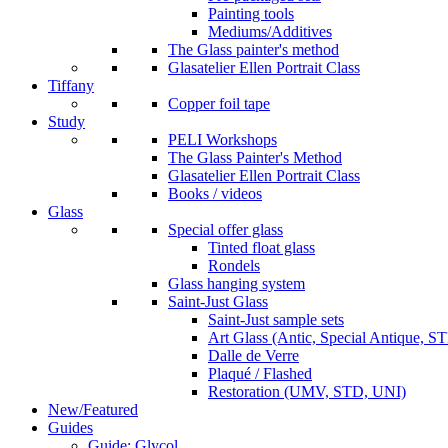
Painting tools
Mediums/Additives
The Glass painter's method
Glasatelier Ellen Portrait Class
Tiffany
Copper foil tape
Study
PELI Workshops
The Glass Painter's Method
Glasatelier Ellen Portrait Class
Books / videos
Glass
Special offer glass
Tinted float glass
Rondels
Glass hanging system
Saint-Just Glass
Saint-Just sample sets
Art Glass (Antic, Special Antique, ST
Dalle de Verre
Plaqué / Flashed
Restoration (UMV, STD, UNI)
New/Featured
Guides
Guide: Glycol