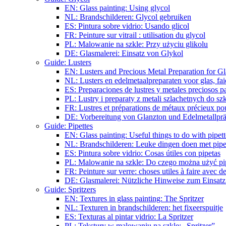
EN: Glass painting: Using glycol
NL: Brandschilderen: Glycol gebruiken
ES: Pintura sobre vidrio: Usando glicol
FR: Peinture sur vitrail : utilisation du glycol
PL: Malowanie na szkle: Przy użyciu glikolu
DE: Glasmalerei: Einsatz von Glykol
Guide: Lusters
EN: Lusters and Precious Metal Preparation for Gl
NL: Lusters en edelmetaalpreparaten voor glas, fai
ES: Preparaciones de lustres y metales preciosos pa
PL: Lustry i preparaty z metali szlachetnych do sz
FR: Lustres et préparations de métaux précieux pour
DE: Vorbereitung von Glanzton und Edelmetallpräp
Guide: Pipettes
EN: Glass painting: Useful things to do with pipett
NL: Brandschilderen: Leuke dingen doen met pipe
ES: Pintura sobre vidrio: Cosas útiles con pipetas
PL: Malowanie na szkle: Do czego można użyć pi
FR: Peinture sur verre: choses utiles à faire avec de
DE: Glasmalerei: Nützliche Hinweise zum Einsatz
Guide: Spritzers
EN: Textures in glass painting: The Spritzer
NL: Texturen in brandschilderen: het fixeerspuitje
ES: Texturas al pintar vidrio: La Spritzer
PL: Tekstury w malowaniu na szkle: „Spritzer”