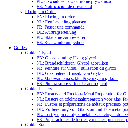
PL: Oświadczenia o ochronie prywatnośc
ES: Notificación de privacidad
Placing an Order
EN: Placing an order
NL: Een bestelling plaatsen
FR: Passer une commande
DE: Auftragserteilung
PL: Składanie zamówienia
ES: Realizando un pedido
Guides
Guide: Glycol
EN: Glass painting: Using glycol
NL: Brandschilderen: Glycol gebruiken
FR: Peinture sur vitrail : utilisation du glycol
DE: Glasmalerei: Einsatz von Glykol
PL: Malowanie na szkle: Przy użyciu glikolu
ES: Pintura sobre vidrio: Usando glicol
Guide: Lusters
EN: Lusters and Precious Metal Preparation for Gl
NL: Lusters en edelmetaalpreparaten voor glas, fai
FR: Lustres et préparations de métaux précieux pour
DE: Vorbereitung von Glanzton und Edelmetallpräp
PL: Lustry i preparaty z metali szlachetnych do sz
ES: Preparaciones de lustres y metales preciosos pa
Guide: Stains