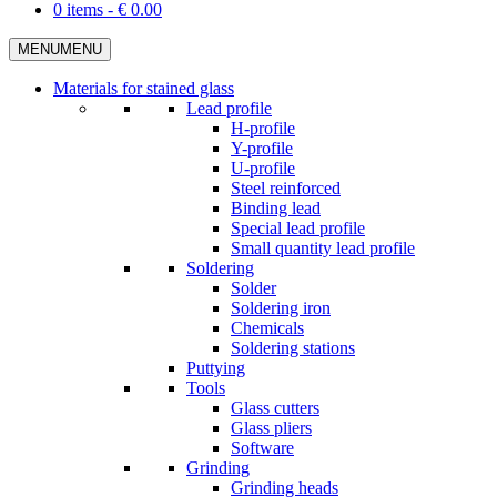
0 items -
€
0.00
MENU
MENU
Materials for stained glass
Lead profile
H-profile
Y-profile
U-profile
Steel reinforced
Binding lead
Special lead profile
Small quantity lead profile
Soldering
Solder
Soldering iron
Chemicals
Soldering stations
Puttying
Tools
Glass cutters
Glass pliers
Software
Grinding
Grinding heads