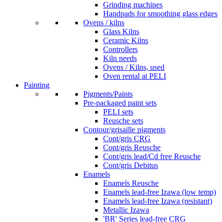
Grinding machines
Handpads for smoothing glass edges
Ovens / kilns
Glass Kilns
Ceramic Kilns
Controllers
Kiln needs
Ovens / Kilns, used
Oven rental at PELI
Painting
Pigments/Paints
Pre-packaged paint sets
PELI sets
Reusche sets
Contour/grisaille pigments
Cont/gris CRG
Cont/gris Reusche
Cont/gris lead/Cd free Reusche
Cont/gris Debitus
Enamels
Enamels Reusche
Enamels lead-free Izawa (low temp)
Enamels lead-free Izawa (resistant)
Metallic Izawa
'BR' Series lead-free CRG