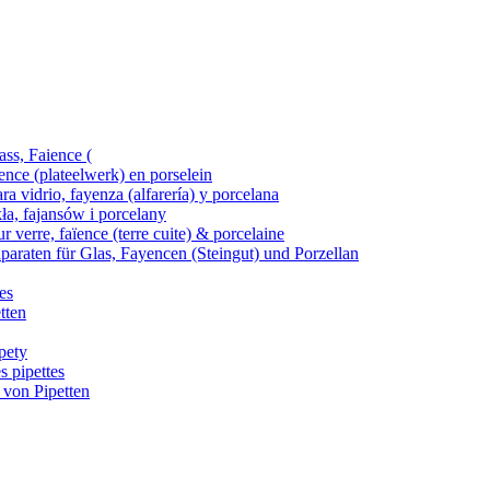
ass, Faience (
ence (plateelwerk) en porselein
ra vidrio, fayenza (alfarería) y porcelana
kła, fajansów i porcelany
 verre, faïence (terre cuite) & porcelaine
araten für Glas, Fayencen (Steingut) und Porzellan
es
tten
pety
s pipettes
 von Pipetten