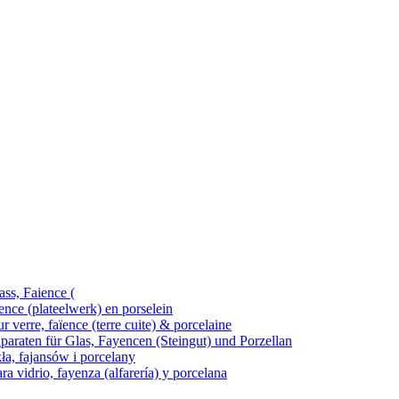
ass, Faience (
ence (plateelwerk) en porselein
 verre, faïence (terre cuite) & porcelaine
araten für Glas, Fayencen (Steingut) und Porzellan
kła, fajansów i porcelany
ra vidrio, fayenza (alfarería) y porcelana