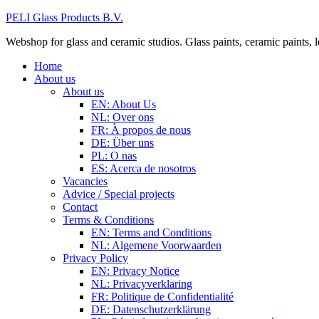
PELI Glass Products B.V.
Webshop for glass and ceramic studios. Glass paints, ceramic paints, lea
Home
About us
About us
EN: About Us
NL: Over ons
FR: À propos de nous
DE: Über uns
PL: O nas
ES: Acerca de nosotros
Vacancies
Advice / Special projects
Contact
Terms & Conditions
EN: Terms and Conditions
NL: Algemene Voorwaarden
Privacy Policy
EN: Privacy Notice
NL: Privacyverklaring
FR: Politique de Confidentialité
DE: Datenschutzerklärung