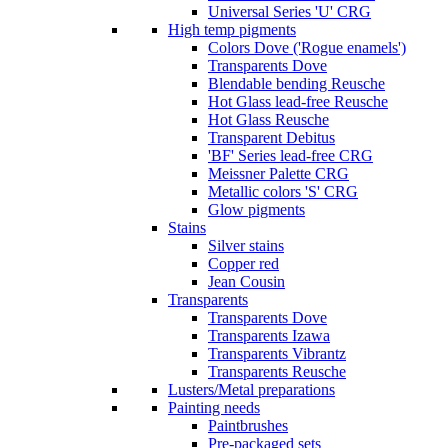
Universal Series 'U' CRG
High temp pigments
Colors Dove ('Rogue enamels')
Transparents Dove
Blendable bending Reusche
Hot Glass lead-free Reusche
Hot Glass Reusche
Transparent Debitus
'BF' Series lead-free CRG
Meissner Palette CRG
Metallic colors 'S' CRG
Glow pigments
Stains
Silver stains
Copper red
Jean Cousin
Transparents
Transparents Dove
Transparents Izawa
Transparents Vibrantz
Transparents Reusche
Lusters/Metal preparations
Painting needs
Paintbrushes
Pre-packaged sets