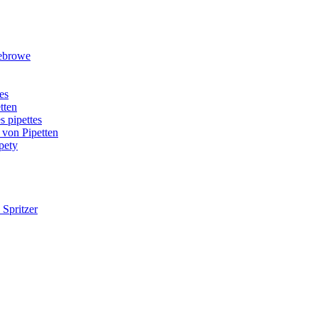
rebrowe
es
tten
s pipettes
 von Pipetten
pety
 Spritzer