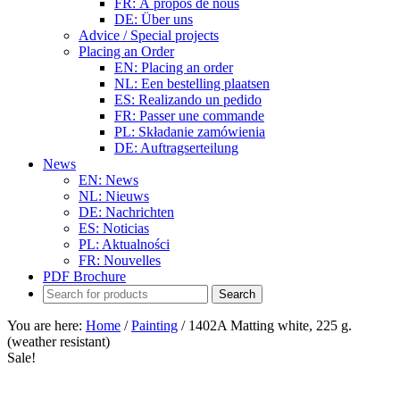
FR: À propos de nous
DE: Über uns
Advice / Special projects
Placing an Order
EN: Placing an order
NL: Een bestelling plaatsen
ES: Realizando un pedido
FR: Passer une commande
PL: Składanie zamówienia
DE: Auftragserteilung
News
EN: News
NL: Nieuws
DE: Nachrichten
ES: Noticias
PL: Aktualności
FR: Nouvelles
PDF Brochure
You are here:
Home
/
Painting
/
1402A Matting white, 225 g.
(weather resistant)
Sale!