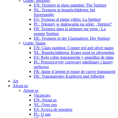
Guide: Spritzers
EN: Textures in glass painting: The Spritzer
NL: Texturen in brandschilderen: het
fixeerspuitje
ES: Texturas al pintar vidrio: La Spritzer
PL: Tekstury w malowaniu na szkle: „Spritzer”
FR: Textures dans la peinture sur verre : La
pompe Spritzer
DE: Texturen in der Glasmalerei: Der Spritzer
Guide: Stains
EN: Glass painting: Copper red and silver stains
NL: Brandschilderen: Koper rood en zilvergelen
ES: Rojo cobre transparente y amarillos de plata
PL: Przezroczysty czerwony miedziany i lazury
srebrowe
FR: Jaune d’argent et rouge de cuivre transparent
DE: Transparentes Kupferrot und Silberlot
Art
About us
About us
Vacancies
EN: About us
NL: Over ons
ES: Acerca de nosotros
PL: O nas