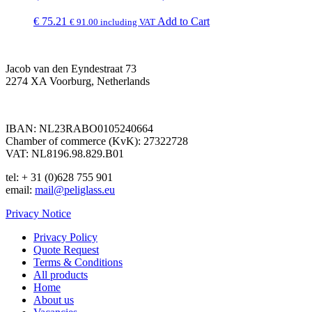
€
75.21
Add to Cart
€
91.00
including VAT
Jacob van den Eyndestraat 73
2274 XA Voorburg, Netherlands
IBAN: NL23RABO0105240664
Chamber of commerce (KvK): 27322728
VAT: NL8196.98.829.B01
tel: + 31 (0)628 755 901
email:
mail@peliglass.eu
Privacy Notice
Privacy Policy
Quote Request
Terms & Conditions
All products
Home
About us