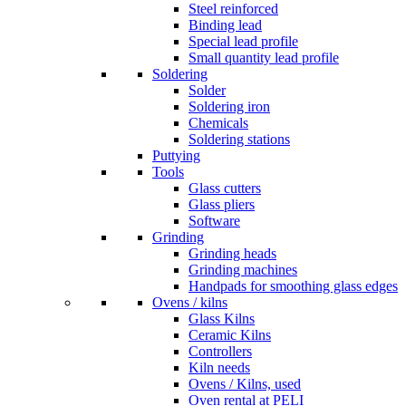
Steel reinforced
Binding lead
Special lead profile
Small quantity lead profile
Soldering
Solder
Soldering iron
Chemicals
Soldering stations
Puttying
Tools
Glass cutters
Glass pliers
Software
Grinding
Grinding heads
Grinding machines
Handpads for smoothing glass edges
Ovens / kilns
Glass Kilns
Ceramic Kilns
Controllers
Kiln needs
Ovens / Kilns, used
Oven rental at PELI