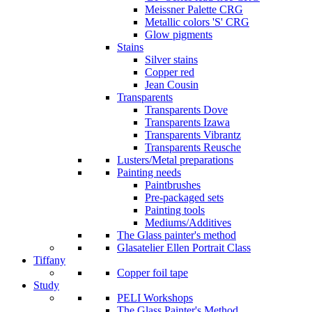
Meissner Palette CRG
Metallic colors 'S' CRG
Glow pigments
Stains
Silver stains
Copper red
Jean Cousin
Transparents
Transparents Dove
Transparents Izawa
Transparents Vibrantz
Transparents Reusche
Lusters/Metal preparations
Painting needs
Paintbrushes
Pre-packaged sets
Painting tools
Mediums/Additives
The Glass painter's method
Glasatelier Ellen Portrait Class
Tiffany
Copper foil tape
Study
PELI Workshops
The Glass Painter's Method