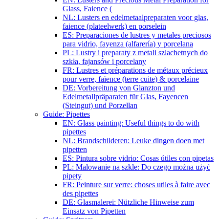
Glass, Faience (
NL: Lusters en edelmetaalpreparaten voor glas,
faience (plateelwerk) en porselein
ES: Preparaciones de lustres y metales preciosos
para vidrio, fayenza (alfarería) y porcelana
PL: Lustry i preparaty z metali szlachetnych do
szkła, fajansów i porcelany
FR: Lustres et préparations de métaux précieux
pour verre, faïence (terre cuite) & porcelaine
DE: Vorbereitung von Glanzton und
Edelmetallpräparaten für Glas, Fayencen
(Steingut) und Porzellan
Guide: Pipettes
EN: Glass painting: Useful things to do with
pipettes
NL: Brandschilderen: Leuke dingen doen met
pipetten
ES: Pintura sobre vidrio: Cosas útiles con pipetas
PL: Malowanie na szkle: Do czego można użyć
pipety
FR: Peinture sur verre: choses utiles à faire avec
des pipettes
DE: Glasmalerei: Nützliche Hinweise zum
Einsatz von Pipetten