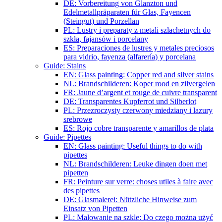
DE: Vorbereitung von Glanzton und
Edelmetallpräparaten für Glas, Fayencen
(Steingut) und Porzellan
PL: Lustry i preparaty z metali szlachetnych do
szkła, fajansów i porcelany
ES: Preparaciones de lustres y metales preciosos
para vidrio, fayenza (alfarería) y porcelana
Guide: Stains
EN: Glass painting: Copper red and silver stains
NL: Brandschilderen: Koper rood en zilvergelen
FR: Jaune d’argent et rouge de cuivre transparent
DE: Transparentes Kupferrot und Silberlot
PL: Przezroczysty czerwony miedziany i lazury
srebrowe
ES: Rojo cobre transparente y amarillos de plata
Guide: Pipettes
EN: Glass painting: Useful things to do with
pipettes
NL: Brandschilderen: Leuke dingen doen met
pipetten
FR: Peinture sur verre: choses utiles à faire avec
des pipettes
DE: Glasmalerei: Nützliche Hinweise zum
Einsatz von Pipetten
PL: Malowanie na szkle: Do czego można użyć