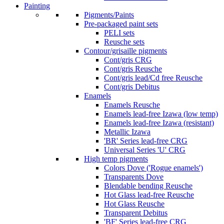
Painting
Pigments/Paints
Pre-packaged paint sets
PELI sets
Reusche sets
Contour/grisaille pigments
Cont/gris CRG
Cont/gris Reusche
Cont/gris lead/Cd free Reusche
Cont/gris Debitus
Enamels
Enamels Reusche
Enamels lead-free Izawa (low temp)
Enamels lead-free Izawa (resistant)
Metallic Izawa
'BR' Series lead-free CRG
Universal Series 'U' CRG
High temp pigments
Colors Dove ('Rogue enamels')
Transparents Dove
Blendable bending Reusche
Hot Glass lead-free Reusche
Hot Glass Reusche
Transparent Debitus
'BF' Series lead-free CRG