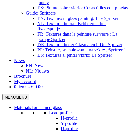
pipety
ES: Pintura sobre vidrio: Cosas útiles con pipetas
Guide: Spritzers
EN: Textures in glass painting: The Spritzer
NL: Texturen in brandschilderen: het
fixeerspuitje
FR: Textures dans la peinture sur verre : La
pompe Spritzer
DE: Texturen in der Glasmalerei: Der Spritzer
PL: Tekstury w malowaniu na szkle: „Spritzer”
ES: Texturas al pintar vidrio: La Spritzer
News
EN: News
NL: Nieuws
Brochure
My account
0 items -
€
0.00
MENU
MENU
Materials for stained glass
Lead profile
H-profile
Y-profile
U-profile