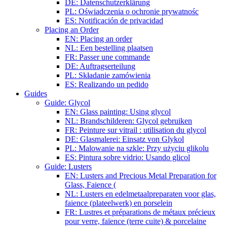
DE: Datenschutzerklärung
PL: Oświadczenia o ochronie prywatnośc
ES: Notificación de privacidad
Placing an Order
EN: Placing an order
NL: Een bestelling plaatsen
FR: Passer une commande
DE: Auftragserteilung
PL: Składanie zamówienia
ES: Realizando un pedido
Guides
Guide: Glycol
EN: Glass painting: Using glycol
NL: Brandschilderen: Glycol gebruiken
FR: Peinture sur vitrail : utilisation du glycol
DE: Glasmalerei: Einsatz von Glykol
PL: Malowanie na szkle: Przy użyciu glikolu
ES: Pintura sobre vidrio: Usando glicol
Guide: Lusters
EN: Lusters and Precious Metal Preparation for
Glass, Faience (
NL: Lusters en edelmetaalpreparaten voor glas,
faience (plateelwerk) en porselein
FR: Lustres et préparations de métaux précieux
pour verre, faïence (terre cuite) & porcelaine