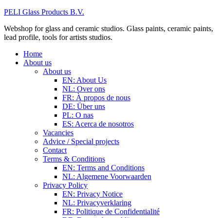
PELI Glass Products B.V.
Webshop for glass and ceramic studios. Glass paints, ceramic paints,
lead profile, tools for artists studios.
Home
About us
About us
EN: About Us
NL: Over ons
FR: À propos de nous
DE: Über uns
PL: O nas
ES: Acerca de nosotros
Vacancies
Advice / Special projects
Contact
Terms & Conditions
EN: Terms and Conditions
NL: Algemene Voorwaarden
Privacy Policy
EN: Privacy Notice
NL: Privacyverklaring
FR: Politique de Confidentialité