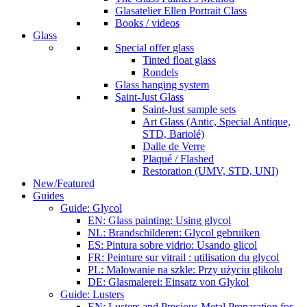
Glasatelier Ellen Portrait Class
Books / videos
Glass
Special offer glass
Tinted float glass
Rondels
Glass hanging system
Saint-Just Glass
Saint-Just sample sets
Art Glass (Antic, Special Antique,
STD, Bariolé)
Dalle de Verre
Plaqué / Flashed
Restoration (UMV, STD, UNI)
New/Featured
Guides
Guide: Glycol
EN: Glass painting: Using glycol
NL: Brandschilderen: Glycol gebruiken
ES: Pintura sobre vidrio: Usando glicol
FR: Peinture sur vitrail : utilisation du glycol
PL: Malowanie na szkle: Przy użyciu glikolu
DE: Glasmalerei: Einsatz von Glykol
Guide: Lusters
EN: Lusters and Precious Metal Preparation for