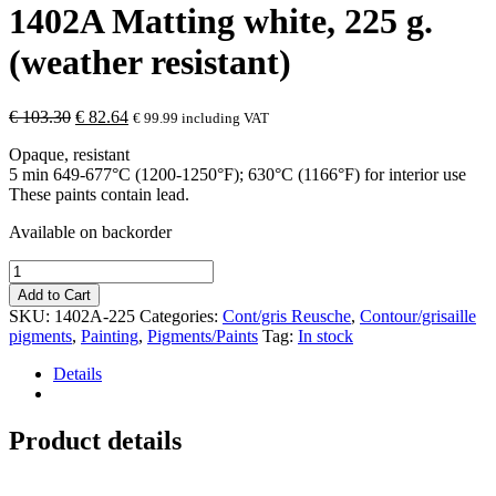
1402A Matting white, 225 g.
(weather resistant)
Original
Current
€
103.30
€
82.64
€
99.99
including VAT
price
price
Opaque, resistant
was:
is:
5 min 649-677°C (1200-1250°F); 630°C (1166°F) for interior use
€ 103.30.
€ 82.64.
These paints contain lead.
Available on backorder
1402A
Matting
Add to Cart
white,
SKU:
1402A-225
Categories:
Cont/gris Reusche
,
Contour/grisaille
225
pigments
,
Painting
,
Pigments/Paints
Tag:
In stock
g.
(weather
Details
resistant)
quantity
Product details