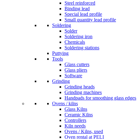
Steel reinforced
Binding lead
Special lead profile
Small quantity lead profile
Soldering
Solder
Soldering iron
Chemicals
Soldering stations
Puttying
Tools
Glass cutters
Glass pliers
Software
Grinding
Grinding heads
Grinding machines
Handpads for smoothing glass edges
Ovens / kilns
Glass Kilns
Ceramic Kilns
Controllers
Kiln needs
Ovens / Kilns, used
Oven rental at PELI