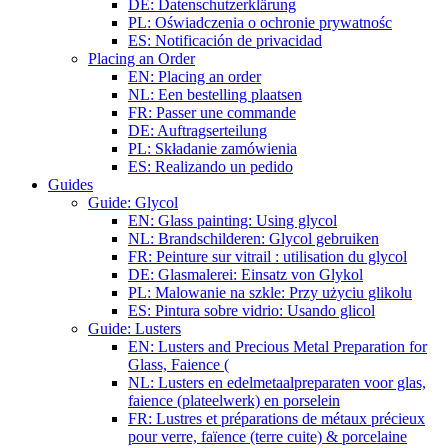
DE: Datenschutzerklärung
PL: Oświadczenia o ochronie prywatnośc
ES: Notificación de privacidad
Placing an Order
EN: Placing an order
NL: Een bestelling plaatsen
FR: Passer une commande
DE: Auftragserteilung
PL: Składanie zamówienia
ES: Realizando un pedido
Guides
Guide: Glycol
EN: Glass painting: Using glycol
NL: Brandschilderen: Glycol gebruiken
FR: Peinture sur vitrail : utilisation du glycol
DE: Glasmalerei: Einsatz von Glykol
PL: Malowanie na szkle: Przy użyciu glikolu
ES: Pintura sobre vidrio: Usando glicol
Guide: Lusters
EN: Lusters and Precious Metal Preparation for
Glass, Faience (
NL: Lusters en edelmetaalpreparaten voor glas,
faience (plateelwerk) en porselein
FR: Lustres et préparations de métaux précieux
pour verre, faïence (terre cuite) & porcelaine