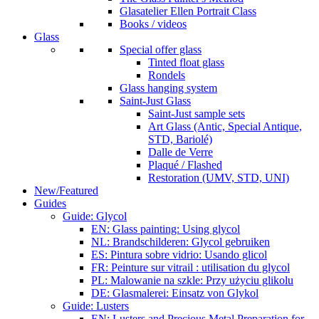
Glasatelier Ellen Portrait Class
Books / videos
Glass
Special offer glass
Tinted float glass
Rondels
Glass hanging system
Saint-Just Glass
Saint-Just sample sets
Art Glass (Antic, Special Antique,
STD, Bariolé)
Dalle de Verre
Plaqué / Flashed
Restoration (UMV, STD, UNI)
New/Featured
Guides
Guide: Glycol
EN: Glass painting: Using glycol
NL: Brandschilderen: Glycol gebruiken
ES: Pintura sobre vidrio: Usando glicol
FR: Peinture sur vitrail : utilisation du glycol
PL: Malowanie na szkle: Przy użyciu glikolu
DE: Glasmalerei: Einsatz von Glykol
Guide: Lusters
EN: Lusters and Precious Metal Preparation for