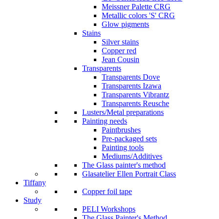
Meissner Palette CRG
Metallic colors 'S' CRG
Glow pigments
Stains
Silver stains
Copper red
Jean Cousin
Transparents
Transparents Dove
Transparents Izawa
Transparents Vibrantz
Transparents Reusche
Lusters/Metal preparations
Painting needs
Paintbrushes
Pre-packaged sets
Painting tools
Mediums/Additives
The Glass painter's method
Glasatelier Ellen Portrait Class
Tiffany
Copper foil tape
Study
PELI Workshops
The Glass Painter's Method