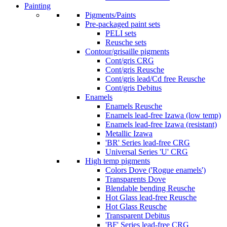
Painting
Pigments/Paints
Pre-packaged paint sets
PELI sets
Reusche sets
Contour/grisaille pigments
Cont/gris CRG
Cont/gris Reusche
Cont/gris lead/Cd free Reusche
Cont/gris Debitus
Enamels
Enamels Reusche
Enamels lead-free Izawa (low temp)
Enamels lead-free Izawa (resistant)
Metallic Izawa
'BR' Series lead-free CRG
Universal Series 'U' CRG
High temp pigments
Colors Dove ('Rogue enamels')
Transparents Dove
Blendable bending Reusche
Hot Glass lead-free Reusche
Hot Glass Reusche
Transparent Debitus
'BF' Series lead-free CRG