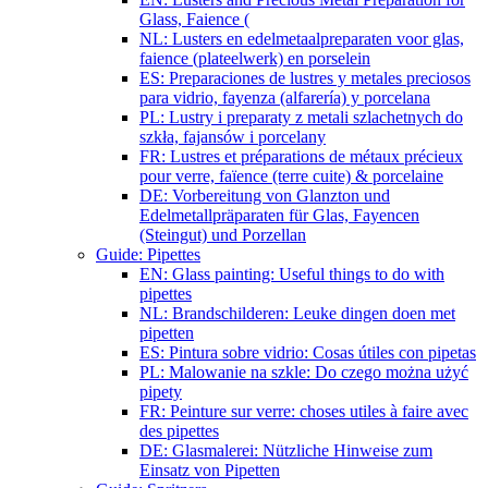
Glass, Faience (
NL: Lusters en edelmetaalpreparaten voor glas,
faience (plateelwerk) en porselein
ES: Preparaciones de lustres y metales preciosos
para vidrio, fayenza (alfarería) y porcelana
PL: Lustry i preparaty z metali szlachetnych do
szkła, fajansów i porcelany
FR: Lustres et préparations de métaux précieux
pour verre, faïence (terre cuite) & porcelaine
DE: Vorbereitung von Glanzton und
Edelmetallpräparaten für Glas, Fayencen
(Steingut) und Porzellan
Guide: Pipettes
EN: Glass painting: Useful things to do with
pipettes
NL: Brandschilderen: Leuke dingen doen met
pipetten
ES: Pintura sobre vidrio: Cosas útiles con pipetas
PL: Malowanie na szkle: Do czego można użyć
pipety
FR: Peinture sur verre: choses utiles à faire avec
des pipettes
DE: Glasmalerei: Nützliche Hinweise zum
Einsatz von Pipetten