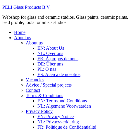
PELI Glass Products B.V.
Webshop for glass and ceramic studios. Glass paints, ceramic paints,
lead profile, tools for artists studios.
Home
About us
About us
EN: About Us
NL: Over ons
FR: À propos de nous
DE: Über uns
PL: O nas
ES: Acerca de nosotros
Vacancies
Advice / Special projects
Contact
Terms & Conditions
EN: Terms and Conditions
NL: Algemene Voorwaarden
Privacy Policy
EN: Privacy Notice
NL: Privacyverklaring
FR: Politique de Confidentialité