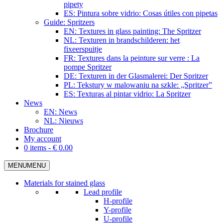
pipety
ES: Pintura sobre vidrio: Cosas útiles con pipetas
Guide: Spritzers
EN: Textures in glass painting: The Spritzer
NL: Texturen in brandschilderen: het
fixeerspuitje
FR: Textures dans la peinture sur verre : La
pompe Spritzer
DE: Texturen in der Glasmalerei: Der Spritzer
PL: Tekstury w malowaniu na szkle: „Spritzer”
ES: Texturas al pintar vidrio: La Spritzer
News
EN: News
NL: Nieuws
Brochure
My account
0 items -
€
0.00
MENU
MENU
Materials for stained glass
Lead profile
H-profile
Y-profile
U-profile