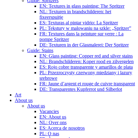
Guide: Spritzers
EN: Textures in glass painting: The Spritzer
NL: Texturen in brandschilderen: het
fixeerspuitje
ES: Texturas al pintar vidrio: La Spritzer
PL: Tekstury w malowaniu na szkle: „Spritzer”
FR: Textures dans la peinture sur verre : La
pompe Spritzer
DE: Texturen in der Glasmalerei: Der Spritzer
Guide: Stains
EN: Glass painting: Copper red and silver stains
NL: Brandschilderen: Koper rood en zilvergelen
ES: Rojo cobre transparente y amarillos de plata
PL: Przezroczysty czerwony miedziany i lazury
srebrowe
FR: Jaune d’argent et rouge de cuivre transparent
DE: Transparentes Kupferrot und Silberlot
Art
About us
About us
Vacancies
EN: About us
NL: Over ons
ES: Acerca de nosotros
PL: O nas