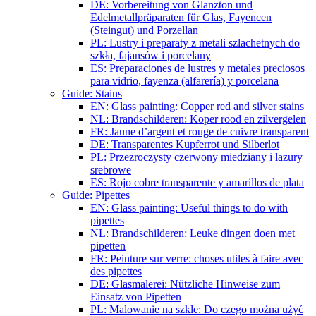
DE: Vorbereitung von Glanzton und
Edelmetallpräparaten für Glas, Fayencen
(Steingut) und Porzellan
PL: Lustry i preparaty z metali szlachetnych do
szkła, fajansów i porcelany
ES: Preparaciones de lustres y metales preciosos
para vidrio, fayenza (alfarería) y porcelana
Guide: Stains
EN: Glass painting: Copper red and silver stains
NL: Brandschilderen: Koper rood en zilvergelen
FR: Jaune d’argent et rouge de cuivre transparent
DE: Transparentes Kupferrot und Silberlot
PL: Przezroczysty czerwony miedziany i lazury
srebrowe
ES: Rojo cobre transparente y amarillos de plata
Guide: Pipettes
EN: Glass painting: Useful things to do with
pipettes
NL: Brandschilderen: Leuke dingen doen met
pipetten
FR: Peinture sur verre: choses utiles à faire avec
des pipettes
DE: Glasmalerei: Nützliche Hinweise zum
Einsatz von Pipetten
PL: Malowanie na szkle: Do czego można użyć