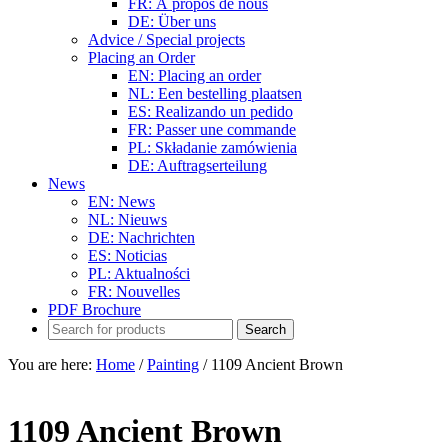
FR: À propos de nous
DE: Über uns
Advice / Special projects
Placing an Order
EN: Placing an order
NL: Een bestelling plaatsen
ES: Realizando un pedido
FR: Passer une commande
PL: Składanie zamówienia
DE: Auftragserteilung
News
EN: News
NL: Nieuws
DE: Nachrichten
ES: Noticias
PL: Aktualności
FR: Nouvelles
PDF Brochure
You are here:
Home
/
Painting
/
1109 Ancient Brown
1109 Ancient Brown