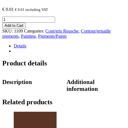
€
0.01
€
0.01
including VAT
1109
Ancient
Add to Cart
Brown
SKU:
1109
Categories:
Cont/gris Reusche
,
Contour/grisaille
quantity
pigments
,
Painting
,
Pigments/Paints
Details
Product details
Description
Additional
information
Related products