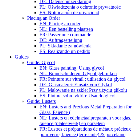
DE: Datenschutzerklärung
PL: Oświadczenia o ochronie prywatnośc
ES: Notificación de privacidad
Placing an Order
EN: Placing an order
NL: Een bestelling plaatsen
FR: Passer une commande
DE: Auftragserteilung
PL: Składanie zamówienia
ES: Realizando un pedido
Guides
Guide: Glycol
EN: Glass painting: Using glycol
NL: Brandschilderen: Glycol gebruiken
FR: Peinture sur vitrail : utilisation du glycol
DE: Glasmalerei: Einsatz von Glykol
PL: Malowanie na szkle: Przy użyciu glikolu
ES: Pintura sobre vidrio: Usando glicol
Guide: Lusters
EN: Lusters and Precious Metal Preparation for
Glass, Faience (
NL: Lusters en edelmetaalpreparaten voor glas,
faience (plateelwerk) en porselein
FR: Lustres et préparations de métaux précieux
pour verre, faïence (terre cuite) & porcelaine