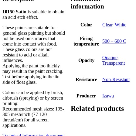
information
10150 Satin
is suitable to obtain
an acid etch effect.
Color
Clear
,
White
These paints are suitable for
general glass painting but should
not be used on surfaces that
Firing
500 – 600 C
come into contact with food.
temperature
These glass colors are not
resistant to acid or alkali
Opaque
,
influences.
Opacity
Transparent
Applying the paint too thickly
may result in the paint cracking.
Test before applying to the tin
Resistance
Non-Resistant
side of float glass.
Colors can be applied by brush,
Producer
Izawa
airbrush (spraying) or by screen
printing.
Related products
Recommended mesh sizes: 195-
305 mesh/inch (77-120
thread/cm) for all screen
applications.
Technical Information document