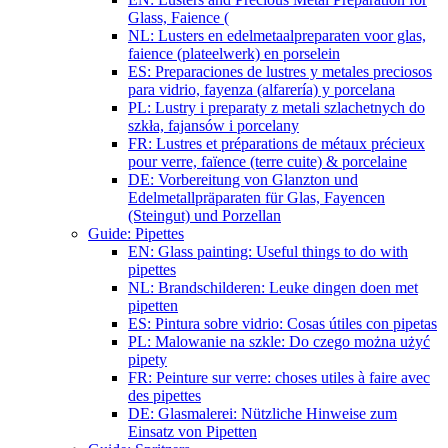
Glass, Faience (
NL: Lusters en edelmetaalpreparaten voor glas,
faience (plateelwerk) en porselein
ES: Preparaciones de lustres y metales preciosos
para vidrio, fayenza (alfarería) y porcelana
PL: Lustry i preparaty z metali szlachetnych do
szkła, fajansów i porcelany
FR: Lustres et préparations de métaux précieux
pour verre, faïence (terre cuite) & porcelaine
DE: Vorbereitung von Glanzton und
Edelmetallpräparaten für Glas, Fayencen
(Steingut) und Porzellan
Guide: Pipettes
EN: Glass painting: Useful things to do with
pipettes
NL: Brandschilderen: Leuke dingen doen met
pipetten
ES: Pintura sobre vidrio: Cosas útiles con pipetas
PL: Malowanie na szkle: Do czego można użyć
pipety
FR: Peinture sur verre: choses utiles à faire avec
des pipettes
DE: Glasmalerei: Nützliche Hinweise zum
Einsatz von Pipetten