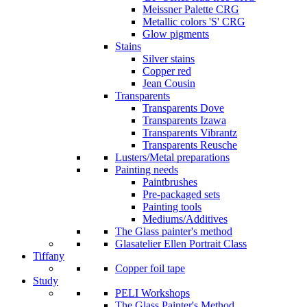
Meissner Palette CRG
Metallic colors 'S' CRG
Glow pigments
Stains
Silver stains
Copper red
Jean Cousin
Transparents
Transparents Dove
Transparents Izawa
Transparents Vibrantz
Transparents Reusche
Lusters/Metal preparations
Painting needs
Paintbrushes
Pre-packaged sets
Painting tools
Mediums/Additives
The Glass painter's method
Glasatelier Ellen Portrait Class
Tiffany
Copper foil tape
Study
PELI Workshops
The Glass Painter's Method