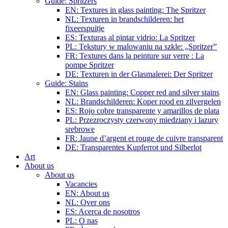
Guide: Spritzers
EN: Textures in glass painting: The Spritzer
NL: Texturen in brandschilderen: het
fixeerspuitje
ES: Texturas al pintar vidrio: La Spritzer
PL: Tekstury w malowaniu na szkle: „Spritzer”
FR: Textures dans la peinture sur verre : La
pompe Spritzer
DE: Texturen in der Glasmalerei: Der Spritzer
Guide: Stains
EN: Glass painting: Copper red and silver stains
NL: Brandschilderen: Koper rood en zilvergelen
ES: Rojo cobre transparente y amarillos de plata
PL: Przezroczysty czerwony miedziany i lazury
srebrowe
FR: Jaune d’argent et rouge de cuivre transparent
DE: Transparentes Kupferrot und Silberlot
Art
About us
About us
Vacancies
EN: About us
NL: Over ons
ES: Acerca de nosotros
PL: O nas