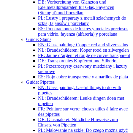
DE: Vorbereitung von Glanzton und
Edelmetallpräparaten für Glas, Fayencen
(Steingut) und Porzellan
PL: Lustry i preparaty z metali szlachetnych do
szkła, fajansów i porcelany
ES: Preparaciones de lustres y metales preciosos
para vidrio, fayenza (alfarería) y porcelana
Guide: Stains
EN: Glass painting: Copper red and silver stains
NL: Brandschilderen: Koper rood en zilvergelen
FR: Jaune d’argent et rouge de cuivre transparent
DE: Transparentes Kupferrot und Silberlot
PL: Przezroczysty czerwony miedziany i lazury
srebrowe
ES: Rojo cobre transparente y amarillos de plata
Guide: Pipettes
EN: Glass painting: Useful things to do with
pipettes
NL: Brandschilderen: Leuke dingen doen met
pipetten
FR: Peinture sur verre: choses utiles à faire avec
des pipettes
DE: Glasmalerei: Nützliche Hinweise zum
Einsatz von Pipetten
PL: Malowanie na szkle: Do czego można użyć