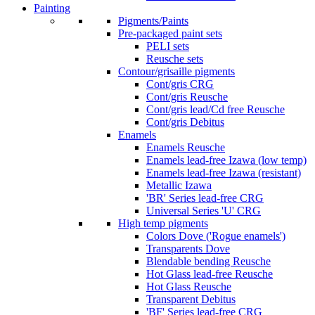
Painting
Pigments/Paints
Pre-packaged paint sets
PELI sets
Reusche sets
Contour/grisaille pigments
Cont/gris CRG
Cont/gris Reusche
Cont/gris lead/Cd free Reusche
Cont/gris Debitus
Enamels
Enamels Reusche
Enamels lead-free Izawa (low temp)
Enamels lead-free Izawa (resistant)
Metallic Izawa
'BR' Series lead-free CRG
Universal Series 'U' CRG
High temp pigments
Colors Dove ('Rogue enamels')
Transparents Dove
Blendable bending Reusche
Hot Glass lead-free Reusche
Hot Glass Reusche
Transparent Debitus
'BF' Series lead-free CRG