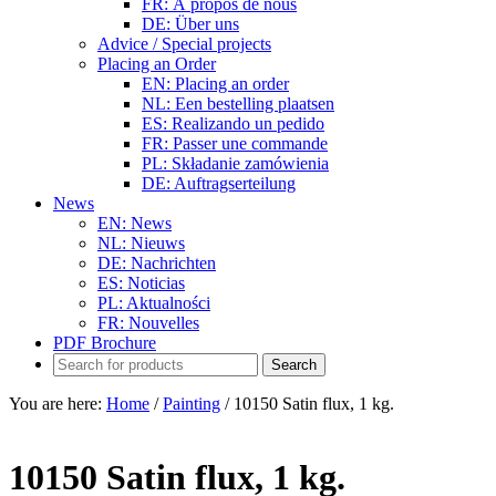
FR: À propos de nous
DE: Über uns
Advice / Special projects
Placing an Order
EN: Placing an order
NL: Een bestelling plaatsen
ES: Realizando un pedido
FR: Passer une commande
PL: Składanie zamówienia
DE: Auftragserteilung
News
EN: News
NL: Nieuws
DE: Nachrichten
ES: Noticias
PL: Aktualności
FR: Nouvelles
PDF Brochure
You are here:
Home
/
Painting
/
10150 Satin flux, 1 kg.
10150 Satin flux, 1 kg.