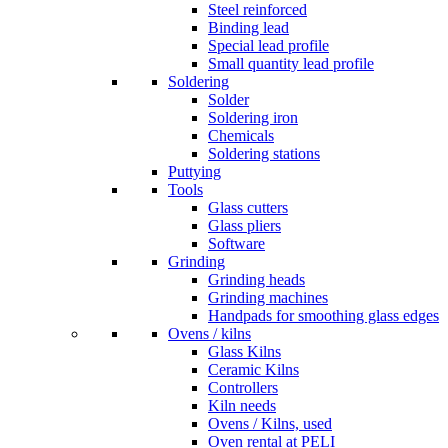
Steel reinforced
Binding lead
Special lead profile
Small quantity lead profile
Soldering
Solder
Soldering iron
Chemicals
Soldering stations
Puttying
Tools
Glass cutters
Glass pliers
Software
Grinding
Grinding heads
Grinding machines
Handpads for smoothing glass edges
Ovens / kilns
Glass Kilns
Ceramic Kilns
Controllers
Kiln needs
Ovens / Kilns, used
Oven rental at PELI