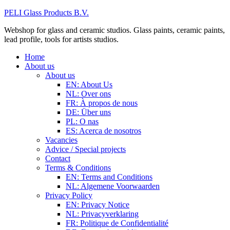
PELI Glass Products B.V.
Webshop for glass and ceramic studios. Glass paints, ceramic paints,
lead profile, tools for artists studios.
Home
About us
About us
EN: About Us
NL: Over ons
FR: À propos de nous
DE: Über uns
PL: O nas
ES: Acerca de nosotros
Vacancies
Advice / Special projects
Contact
Terms & Conditions
EN: Terms and Conditions
NL: Algemene Voorwaarden
Privacy Policy
EN: Privacy Notice
NL: Privacyverklaring
FR: Politique de Confidentialité