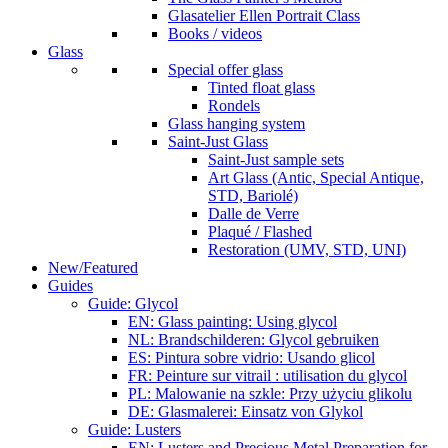
Glasatelier Ellen Portrait Class
Books / videos
Glass
Special offer glass
Tinted float glass
Rondels
Glass hanging system
Saint-Just Glass
Saint-Just sample sets
Art Glass (Antic, Special Antique,
STD, Bariolé)
Dalle de Verre
Plaqué / Flashed
Restoration (UMV, STD, UNI)
New/Featured
Guides
Guide: Glycol
EN: Glass painting: Using glycol
NL: Brandschilderen: Glycol gebruiken
ES: Pintura sobre vidrio: Usando glicol
FR: Peinture sur vitrail : utilisation du glycol
PL: Malowanie na szkle: Przy użyciu glikolu
DE: Glasmalerei: Einsatz von Glykol
Guide: Lusters
EN: Lusters and Precious Metal Preparation for