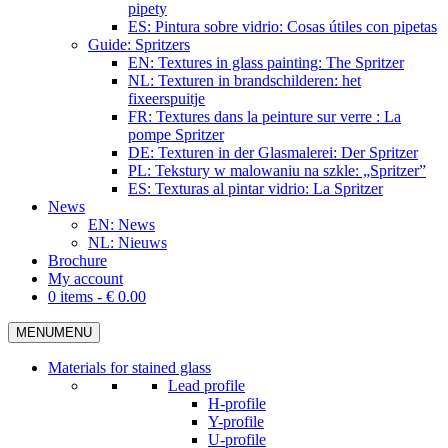
pipety
ES: Pintura sobre vidrio: Cosas útiles con pipetas
Guide: Spritzers
EN: Textures in glass painting: The Spritzer
NL: Texturen in brandschilderen: het
fixeerspuitje
FR: Textures dans la peinture sur verre : La
pompe Spritzer
DE: Texturen in der Glasmalerei: Der Spritzer
PL: Tekstury w malowaniu na szkle: „Spritzer”
ES: Texturas al pintar vidrio: La Spritzer
News
EN: News
NL: Nieuws
Brochure
My account
0 items -
€
0.00
MENU
MENU
Materials for stained glass
Lead profile
H-profile
Y-profile
U-profile