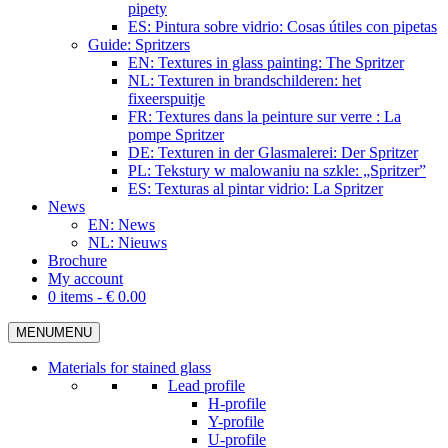
pipety
ES: Pintura sobre vidrio: Cosas útiles con pipetas
Guide: Spritzers
EN: Textures in glass painting: The Spritzer
NL: Texturen in brandschilderen: het
fixeerspuitje
FR: Textures dans la peinture sur verre : La
pompe Spritzer
DE: Texturen in der Glasmalerei: Der Spritzer
PL: Tekstury w malowaniu na szkle: „Spritzer”
ES: Texturas al pintar vidrio: La Spritzer
News
EN: News
NL: Nieuws
Brochure
My account
0 items -
€
0.00
MENU
MENU
Materials for stained glass
Lead profile
H-profile
Y-profile
U-profile