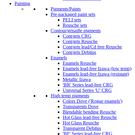
Painting
Pigments/Paints
Pre-packaged paint sets
PELI sets
Reusche sets
Contour/grisaille pigments
Cont/gris CRG
Cont/gris Reusche
Cont/gris lead/Cd free Reusche
Cont/gris Debitus
Enamels
Enamels Reusche
Enamels lead-free Izawa (low temp)
Enamels lead-free Izawa (resistant)
Metallic Izawa
'BR' Series lead-free CRG
Universal Series 'U' CRG
High temp pigments
Colors Dove ('Rogue enamels')
Transparents Dove
Blendable bending Reusche
Hot Glass lead-free Reusche
Hot Glass Reusche
Transparent Debitus
'BF' Series lead-free CRG