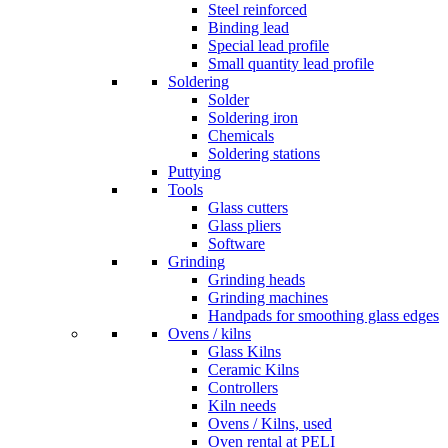
Steel reinforced
Binding lead
Special lead profile
Small quantity lead profile
Soldering
Solder
Soldering iron
Chemicals
Soldering stations
Puttying
Tools
Glass cutters
Glass pliers
Software
Grinding
Grinding heads
Grinding machines
Handpads for smoothing glass edges
Ovens / kilns
Glass Kilns
Ceramic Kilns
Controllers
Kiln needs
Ovens / Kilns, used
Oven rental at PELI