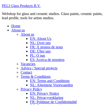
PELI Glass Products B.V.
Webshop for glass and ceramic studios. Glass paints, ceramic paints,
lead profile, tools for artists studios.
Home
About us
About us
EN: About Us
NL: Over ons
FR: À propos de nous
DE: Über uns
PL: O nas
ES: Acerca de nosotros
Vacancies
Advice / Special projects
Contact
Terms & Conditions
EN: Terms and Conditions
NL: Algemene Voorwaarden
Privacy Policy
EN: Privacy Notice
NL: Privacyverklaring
FR: Politique de Confidentialité