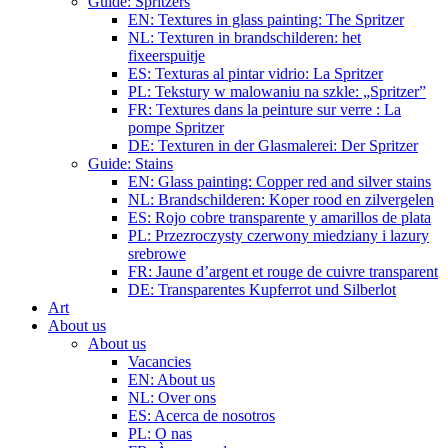
Guide: Spritzers
EN: Textures in glass painting: The Spritzer
NL: Texturen in brandschilderen: het
fixeerspuitje
ES: Texturas al pintar vidrio: La Spritzer
PL: Tekstury w malowaniu na szkle: „Spritzer”
FR: Textures dans la peinture sur verre : La
pompe Spritzer
DE: Texturen in der Glasmalerei: Der Spritzer
Guide: Stains
EN: Glass painting: Copper red and silver stains
NL: Brandschilderen: Koper rood en zilvergelen
ES: Rojo cobre transparente y amarillos de plata
PL: Przezroczysty czerwony miedziany i lazury
srebrowe
FR: Jaune d’argent et rouge de cuivre transparent
DE: Transparentes Kupferrot und Silberlot
Art
About us
About us
Vacancies
EN: About us
NL: Over ons
ES: Acerca de nosotros
PL: O nas