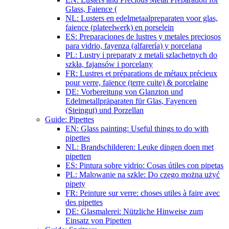
Glass, Faience (
NL: Lusters en edelmetaalpreparaten voor glas,
faience (plateelwerk) en porselein
ES: Preparaciones de lustres y metales preciosos
para vidrio, fayenza (alfarería) y porcelana
PL: Lustry i preparaty z metali szlachetnych do
szkła, fajansów i porcelany
FR: Lustres et préparations de métaux précieux
pour verre, faïence (terre cuite) & porcelaine
DE: Vorbereitung von Glanzton und
Edelmetallpräparaten für Glas, Fayencen
(Steingut) und Porzellan
Guide: Pipettes
EN: Glass painting: Useful things to do with
pipettes
NL: Brandschilderen: Leuke dingen doen met
pipetten
ES: Pintura sobre vidrio: Cosas útiles con pipetas
PL: Malowanie na szkle: Do czego można użyć
pipety
FR: Peinture sur verre: choses utiles à faire avec
des pipettes
DE: Glasmalerei: Nützliche Hinweise zum
Einsatz von Pipetten