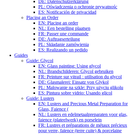
DE: Datenschutzerklärung
PL: Oświadczenia o ochronie prywatnośc
ES: Notificación de privacidad
Placing an Order
EN: Placing an order
NL: Een bestelling plaatsen
FR: Passer une commande
DE: Auftragserteilung
PL: Składanie zamówienia
ES: Realizando un pedido
Guides
Guide: Glycol
EN: Glass painting: Using glycol
NL: Brandschilderen: Glycol gebruiken
FR: Peinture sur vitrail : utilisation du glycol
DE: Glasmalerei: Einsatz von Glykol
PL: Malowanie na szkle: Przy użyciu glikolu
ES: Pintura sobre vidrio: Usando glicol
Guide: Lusters
EN: Lusters and Precious Metal Preparation for
Glass, Faience (
NL: Lusters en edelmetaalpreparaten voor glas,
faience (plateelwerk) en porselein
FR: Lustres et préparations de métaux précieux
pour verre, faïence (terre cuite) & porcelaine