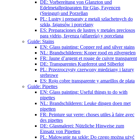
DE: Vorbereitung von Glanzton und
Edelmetallpräparaten für Glas, Fayencen
(Steingut) und Porzellan
PL: Lustry i preparaty z metali szlachetnych do
szkła, fajansów i porcelany
ES: Preparaciones de lustres y metales preciosos
para vidrio, fayenza (alfarería) y porcelana
Guide: Stains
EN: Glass painting: Copper red and silver stains
NL: Brandschilderen: Koper rood en zilvergelen
FR: Jaune d’argent et rouge de cuivre transparent
DE: Transparentes Kupferrot und Silberlot
PL: Przezroczysty czerwony miedziany i lazury
srebrowe
ES: Rojo cobre transparente y amarillos de plata
Guide: Pipettes
EN: Glass painting: Useful things to do with
pipettes
NL: Brandschilderen: Leuke dingen doen met
pipetten
FR: Peinture sur verre: choses utiles à faire avec
des pipettes
DE: Glasmalerei: Nützliche Hinweise zum
Einsatz von Pipetten
PL: Malowanie na szkle: Do czego można użyć