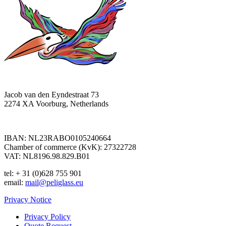
Jacob van den Eyndestraat 73
2274 XA Voorburg, Netherlands
IBAN: NL23RABO0105240664
Chamber of commerce (KvK): 27322728
VAT: NL8196.98.829.B01
tel: + 31 (0)628 755 901
email:
mail@peliglass.eu
Privacy Notice
Privacy Policy
Quote Request