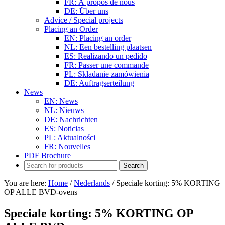
FR: À propos de nous
DE: Über uns
Advice / Special projects
Placing an Order
EN: Placing an order
NL: Een bestelling plaatsen
ES: Realizando un pedido
FR: Passer une commande
PL: Składanie zamówienia
DE: Auftragserteilung
News
EN: News
NL: Nieuws
DE: Nachrichten
ES: Noticias
PL: Aktualności
FR: Nouvelles
PDF Brochure
You are here:
Home
/
Nederlands
/
Speciale korting: 5% KORTING
OP ALLE BVD-ovens
Speciale korting: 5% KORTING OP