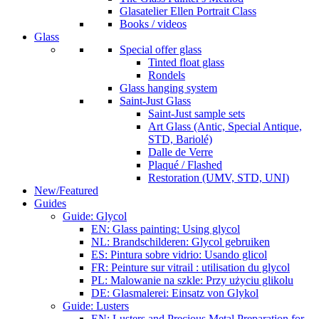
Glasatelier Ellen Portrait Class
Books / videos
Glass
Special offer glass
Tinted float glass
Rondels
Glass hanging system
Saint-Just Glass
Saint-Just sample sets
Art Glass (Antic, Special Antique,
STD, Bariolé)
Dalle de Verre
Plaqué / Flashed
Restoration (UMV, STD, UNI)
New/Featured
Guides
Guide: Glycol
EN: Glass painting: Using glycol
NL: Brandschilderen: Glycol gebruiken
ES: Pintura sobre vidrio: Usando glicol
FR: Peinture sur vitrail : utilisation du glycol
PL: Malowanie na szkle: Przy użyciu glikolu
DE: Glasmalerei: Einsatz von Glykol
Guide: Lusters
EN: Lusters and Precious Metal Preparation for