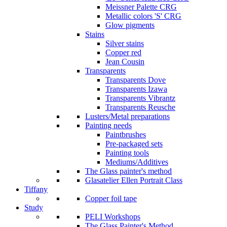
Meissner Palette CRG
Metallic colors 'S' CRG
Glow pigments
Stains
Silver stains
Copper red
Jean Cousin
Transparents
Transparents Dove
Transparents Izawa
Transparents Vibrantz
Transparents Reusche
Lusters/Metal preparations
Painting needs
Paintbrushes
Pre-packaged sets
Painting tools
Mediums/Additives
The Glass painter's method
Glasatelier Ellen Portrait Class
Tiffany
Copper foil tape
Study
PELI Workshops
The Glass Painter's Method