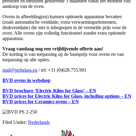
penselen en mediums gedurende 3 maanden vanaf het moment van
aankoop van de oven.
Ovens in afbeelding(en) kunnen optionele apparatuur bevatten
(zoals automatische ventilatie, extra verwarmingselementen,
drukventilatie) die niet is inbegrepen in de vermelde prijs voor de
oven. Alle ovens zijn volledig functioneel zonder extra optionele
apparatuur.
Vraag vandaag nog een vrijblijvende offerte aan!
De korting is van toepassing op de basisprijs voor ovens en van
toepassing op alle opties.
mail@peliglass.eu
/ tel: +31 (0)628.755.901
BVD ovens in webshop
BVD brochure ‘Electric Kilns for Glass’ – EN
BVD prices for Electric Kilns for Glass, including options – EN
BVD prices for Ceramics ovens – EN
Filed Under:
Nederlands